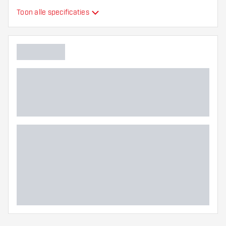
Toon alle specificaties
Barrel neus grip
Dart speler
Barrel kleur
Barrel gripzone
Barrel vorm
Gewicht
Barrel dikte (MM)
Barrel lengte (MM)