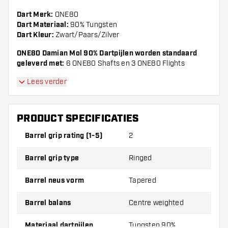
Dart Merk:
ONE80
Dart Materiaal:
90% Tungsten
Dart Kleur:
Zwart/Paars/Zilver
ONE80 Damian Mol 90%
Dartpijlen worden standaard
geleverd met:
6 ONE80 Shafts en 3 ONE80 Flights
Lees verder
PRODUCT SPECIFICATIES
Barrel grip rating (1-5)
2
Barrel grip type
Ringed
Barrel neus vorm
Tapered
Barrel balans
Centre weighted
Materiaal dartpijlen
Tungsten 90%