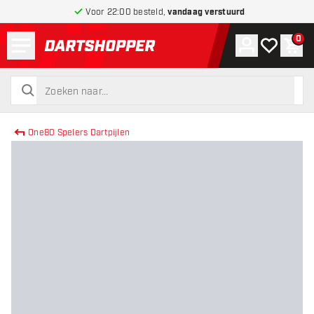
Voor 22:00 besteld,
vandaag verstuurd
Menu
0
Account
Mijn verlang
Win
terug naar home pagina
zoeken
zoeken
One80 Spelers Dartpijlen