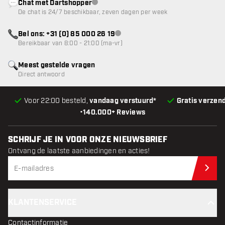
Chat met Dartshopper
klantenservice niet beschikbaar
De chat is 24/7 beschikbaar, zeven dagen per week
Bel ons: +31 (0) 85 000 26 19
klantenservice niet beschikbaar
Bereikbaar van 8:00 - 21:00 (ma-vr)
Meest gestelde vragen
Direct antwoord
Voor 22:00 besteld,
vandaag verstuurd*
Gratis verzen
•
140.000+ Reviews
SCHRIJF JE IN VOOR ONZE NIEUWSBRIEF
Ontvang de laatste aanbiedingen en acties!
Schr
KLANTENSERVICE
Contactinformatie