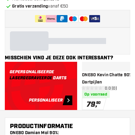
Gratis verzending
vanaf €50
+
5
MISSCHIEN VIND JE DEZE OOK INTERESSANT?
GEPERSONALISEERDE
ONE80 Kevin Chatte 90% -
LASERGEGRAVEERDE
DARTS
Dartpijlen
open reviews d
0.0 (0)
0 score sterren
Op voorraad
PERSONALISEER
79
,
90
PRODUCTINFORMATIE
ONE80 Damian Mol 90%: