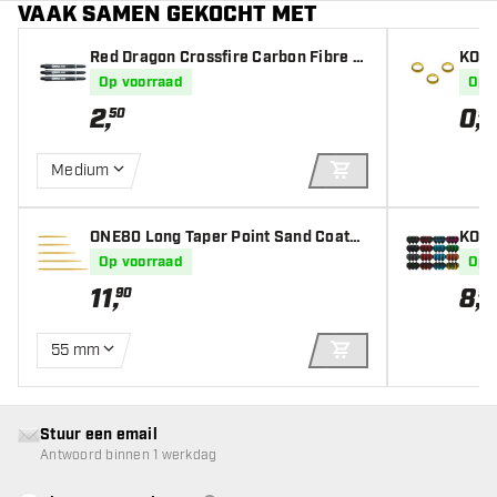
VAAK SAMEN GEKOCHT MET
Red Dragon Crossfire Carbon Fibre -
KOTO
Dart Shafts
ld
Op voorraad
Op 
2
,
0
,
50
95
Medium
IN WINKELWAGEN
ONE80 Long Taper Point Sand Coated
KOTO 
Gold - Dart Points
ets) 
Op voorraad
Op 
11
,
8
,
90
95
55 mm
IN WINKELWAGEN
Stuur een email
Antwoord binnen 1 werkdag