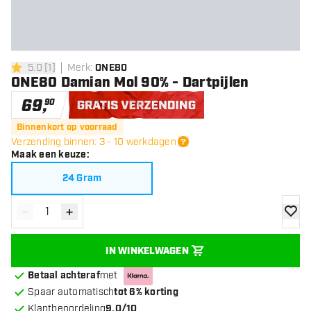
5.0
[
1
]
Merk
:
ONE80
5 score sterren
ONE80 Damian Mol 90% - Dartpijlen
69
,
90
Gratis verzending
Binnenkort op voorraad
Verzending binnen: 3 - 10 werkdagen
Maak een keuze
:
24 Gram
-
+
Verminder hoeveelheid
Verhoog hoeveelheid
toevoe
IN WINKELWAGEN
Betaal achteraf
met
Spaar automatisch
tot 6% korting
Klantbeoordeling
9.0/10