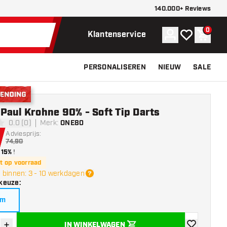
140.000+ Reviews
0
Account
Mijn verlangli
Winke
Klantenservice
PERSONALISEREN
NIEUW
SALE
nding
Paul Krohne 90% - Soft Tip Darts
0.0 (0)
Merk
:
ONE80
erren
Adviesprijs:
74,90
15%
!
t op voorraad
 binnen: 3 - 10 werkdagen
keuze
:
am
+
IN WINKELWAGEN