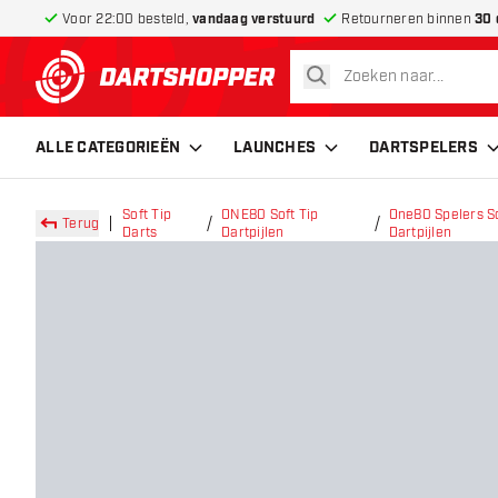
Voor 22:00 besteld,
vandaag verstuurd
Retourneren binnen
30 
zoeken
terug naar home pagina
ALLE CATEGORIEËN
LAUNCHES
DARTSPELERS
Soft Tip
ONE80 Soft Tip
One80 Spelers So
Terug
Darts
Dartpijlen
Dartpijlen