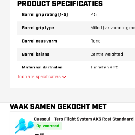
PRODUCT SPECIFICATIES
Barrel grip rating (1-5)
2.5
Barrel grip type
Milled (verzameling m
Barrel neus vorm
Rond
Barrel balans
Centre weighted
Materiaal dartpijlen
Tungsten 90%
Toon alle specificaties
Barrel neus grip
Dart speler
VAAK SAMEN GEKOCHT MET
Barrel kleur
Cuesoul - Tero Flight System AK5 Rost Standaard -
Barrel gripzone
Op voorraad
Barrel vorm