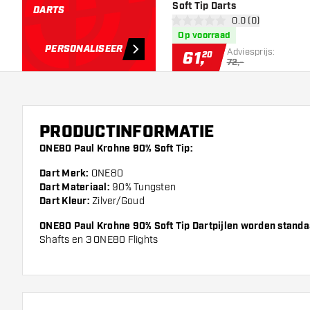
Soft Tip Darts
DARTS
open reviews draw
0.0 (0)
0 score sterren
Op voorraad
PERSONALISEER
Adviesprijs:
61
,
20
72,-
PRODUCTINFORMATIE
ONE80 Paul Krohne 90% Soft Tip:
Dart Merk:
ONE80
Dart Materiaal:
90% Tungsten
Dart Kleur:
Zilver/Goud
ONE80 Paul Krohne 90% Soft Tip Dartpijlen worden stand
Shafts en 3 ONE80 Flights