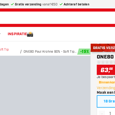
dagen
Gratis verzending
vanaf €50
Achteraf betalen
INSPIRATIE
ft Tip
-
15
%
ONE80 Paul Krohne 90% - Soft Tip
Gratis verze
ONE80 
Darts
0 score st
63
,
66
Je bespaart
Binnenkor
Verzending
Maak een 
18 Gr
-