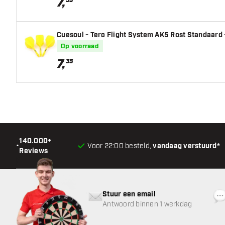
7
,
35
Gewicht
Cuesoul - Tero Flight System AK5 Rost Standaard -
Barrel dikte (MM)
Op voorraad
7
,
35
Barrel lengte (MM)
140.000+
•
Voor 22:00 besteld,
vandaag verstuurd*
Reviews
Stuur een email
Antwoord binnen 1 werkdag