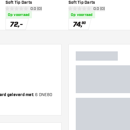
Soft Tip Darts
Soft Tip Darts
er
open reviews drawer
0.0 (0)
open reviews drawe
0.0 (0)
0 score sterren
0 score sterren
Op voorraad
Op voorraad
72
,
-
74
,
90
aard geleverd met:
6 ONE80