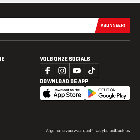
ABONNEER!
Schrijf je dir
IE
VOLG ONZE SOCIALS
DOWNLOAD DE APP
Algemene voorwaarden
Privacybeleid
Cookies