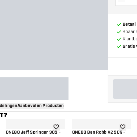
Vermin
Betaal
Spaar 
Klantb
Gratis
delingen
Aanbevolen Producten
NT?
gen aan verlanglijst
toevoegen aan verlanglijst
toevoege
ONE80 Jeff Springer 90% -
ONE80 Ben Robb V2 90% -