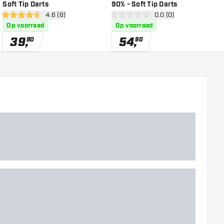
Soft Tip Darts
90% - Soft Tip Darts
S
r
open reviews drawer
4.6 (8)
open reviews drawer
0.0 (0)
4.6 score sterren
0 score sterren
5
Op voorraad
Op voorraad
39
,
54
,
90
90