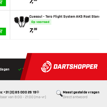
7
,
35
IN WINKELWAGEN
Cuesoul - Tero Flight System AK5 Rost Standaard 
Op voorraad
7
,
35
IN WINKELWAGEN
 dagen
Voor 22:00 besteld,
vandaag verstuurd*
Grat
s: +31 (0) 85 000 26 19
Meest gestelde vragen
klantenservice niet beschikbaar
baar van 8:00 - 21:00 (ma-vr)
Direct antwoord