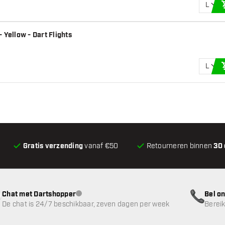
L
 Yellow - Dart Flights
L
Gratis verzending
vanaf €50
Retourneren binnen
30
Chat met Dartshopper
Bel on
klantenservice niet beschikbaar
De chat is 24/7 beschikbaar, zeven dagen per week
Bereik