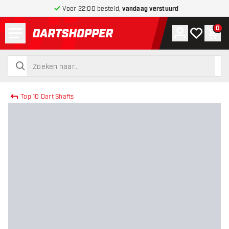
Voor 22:00 besteld,
vandaag verstuurd
Menu
0
Account
Mijn verlang
Win
terug naar home pagina
zoeken
zoeken
Top 10 Dart Shafts