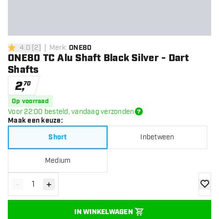
4.0
[
2
]
Merk
:
ONE80
4 score sterren
ONE80 TC Alu Shaft Black Silver - Dart
Shafts
2
,
70
Op voorraad
Voor 22:00 besteld, vandaag verzonden
Maak een keuze
:
Short
Inbetween
Medium
-
+
Verminder hoeveelheid
Verhoog hoeveelheid
toevoe
IN WINKELWAGEN