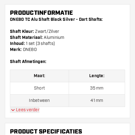
PRODUCTINFORMATIE
ONE80 TC Alu Shaft Black Silver - Dart Shafts:
Shaft Kleur:
Zwart/Zilver
Shaft Materiaal:
Aluminium
Inhoud:
1 set (3 shafts)
Merk:
ONE80
Shaft Afmetingen:
Maat:
Lengte:
Short
35 mm
Inbetween
41 mm
Lees verder
Medium
48 mm
PRODUCT SPECIFICATIES
Let op!:
Opgegeven lengte van de ONE80 TC Alu Shaft