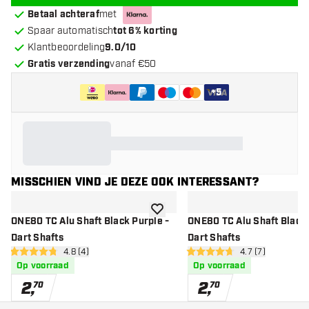
Betaal achteraf
met
Spaar automatisch
tot 6% korting
Klantbeoordeling
9.0/10
Gratis verzending
vanaf €50
+
5
MISSCHIEN VIND JE DEZE OOK INTERESSANT?
toevoegen aan verlanglijst
ONE80 TC Alu Shaft Black Purple -
ONE80 TC Alu Shaft Black 
Dart Shafts
Dart Shafts
open reviews drawer
4.8 (4)
open reviews dr
4.7 (7)
4.8 score sterren
4.7 score sterren
Op voorraad
Op voorraad
2
,
2
,
70
70