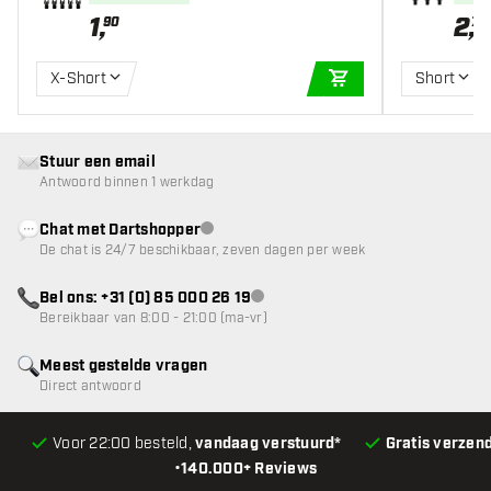
1
,
2
,
90
70
X-Short
Short
IN WINKELWAGEN
Stuur een email
Antwoord binnen 1 werkdag
Chat met Dartshopper
klantenservice niet beschikbaar
De chat is 24/7 beschikbaar, zeven dagen per week
Bel ons: +31 (0) 85 000 26 19
klantenservice niet beschikbaar
Bereikbaar van 8:00 - 21:00 (ma-vr)
Meest gestelde vragen
Direct antwoord
Voor 22:00 besteld,
vandaag verstuurd*
Gratis verzen
•
140.000+ Reviews