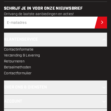
SCHRIJF JE IN VOOR ONZE NIEUWSBRIEF
Ontvang de laatste aanbiedingen en acties!
Schr
KLANTENSERVICE
Contactinformatie
Verzending & Levering
Retourneren
Betaalmethoden
Contactformulier
OVER ONS & DIENSTEN
ACCOUNT