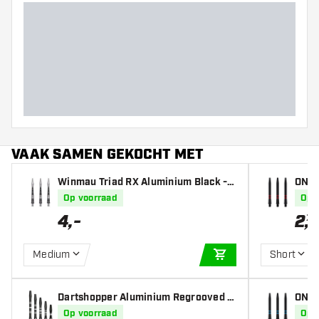
VAAK SAMEN GEKOCHT MET
Winmau Triad RX Aluminium Black - D
ONE8
art Shafts
Shaf
Op voorraad
Op 
4
,
-
2
,
70
Medium
Short
IN WINKELWAGEN
Dartshopper Aluminium Regrooved B
ONE8
lack - Dart Shafts
Shaf
Op voorraad
Op 