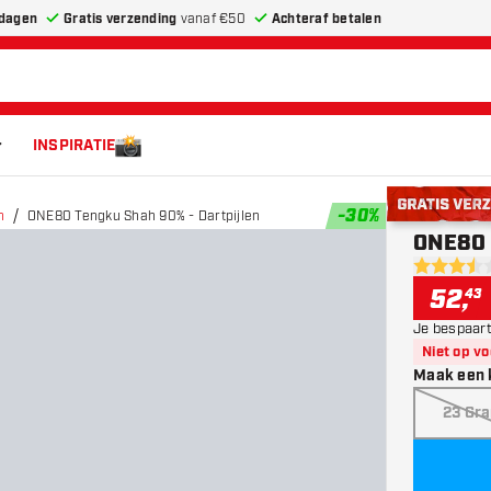
dagen
Gratis verzending
vanaf €50
Achteraf betalen
INSPIRATIE
-
30
%
n
ONE80 Tengku Shah 90% - Dartpijlen
Gratis verze
ONE80 
3.5 score s
52
,
43
Je bespaart
Niet op v
Maak een 
23 Gr