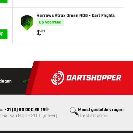
IN WINKELWAGEN
Harrows Atrax Green NO6 - Dart Flights
Op voorraad
1
,
20
IN WINKELWAGEN
 dagen
Voor 22:00 besteld,
vandaag verstuurd*
Grat
s: +31 (0) 85 000 26 19
Meest gestelde vragen
klantenservice niet beschikbaar
baar van 8:00 - 21:00 (ma-vr)
Direct antwoord