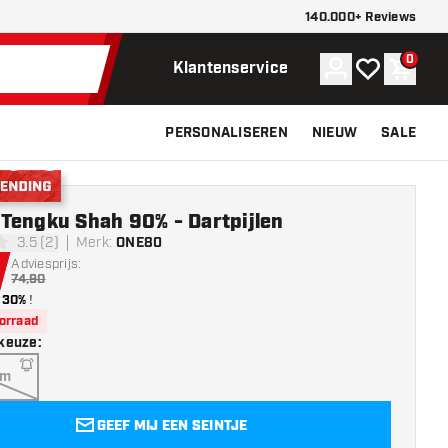
140.000+ Reviews
0
Account
Mijn verlangli
Winke
Klantenservice
PERSONALISEREN
NIEUW
SALE
nding
Tengku Shah 90% - Dartpijlen
3.5 (2)
Merk
:
ONE80
terren
Adviesprijs:
74,90
30%
!
oorraad
keuze
:
am
GEEF MIJ EEN SEINTJE