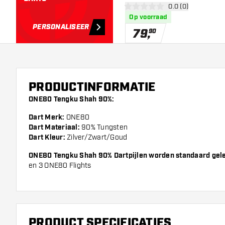
open reviews draw
0.0 (0)
0 score sterren
Op voorraad
PERSONALISEER
79
,
90
PRODUCTINFORMATIE
ONE80 Tengku Shah 90%:
Dart Merk:
ONE80
Dart Materiaal:
90% Tungsten
Dart Kleur:
Zilver/Zwart/Goud
ONE80 Tengku Shah 90%
Dartpijlen worden standaard gel
en 3 ONE80 Flights
PRODUCT SPECIFICATIES