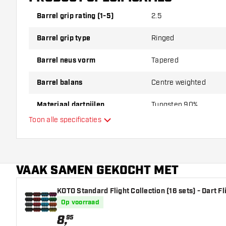
Barrel grip rating (1-5)
2.5
Barrel grip type
Ringed
Barrel neus vorm
Tapered
Barrel balans
Centre weighted
Materiaal dartpijlen
Tungsten 90%
Toon alle specificaties
Barrel neus grip
Dart speler
VAAK SAMEN GEKOCHT MET
Barrel kleur
KOTO Standard Flight Collection (16 sets) - Dart Fl
Barrel gripzone
Op voorraad
Barrel vorm
8
,
95