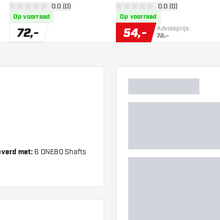
er
open reviews drawer
0.0 (0)
open reviews drawe
0.0 (0)
0 score sterren
0 score sterren
Op voorraad
Op voorraad
Adviesprijs:
72
,
-
54
,
-
72,-
everd met:
6 ONE80 Shafts