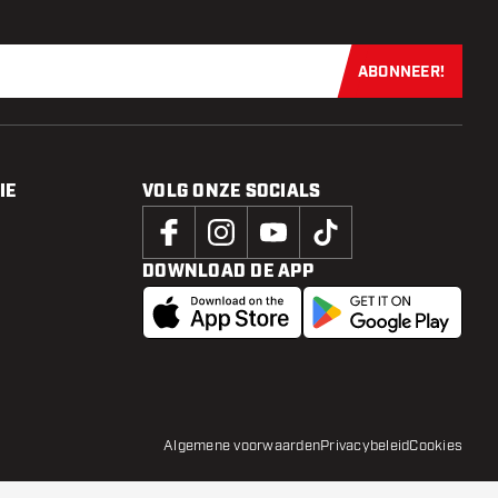
ABONNEER!
Schrijf je dir
IE
VOLG ONZE SOCIALS
DOWNLOAD DE APP
Algemene voorwaarden
Privacybeleid
Cookies
Adviesprijs: