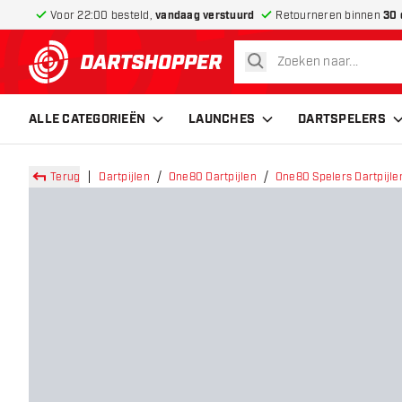
Voor 22:00 besteld,
vandaag verstuurd
Retourneren binnen
30 
zoeken
terug naar home pagina
ALLE CATEGORIEËN
LAUNCHES
DARTSPELERS
Terug
Dartpijlen
One80 Dartpijlen
One80 Spelers Dartpijle