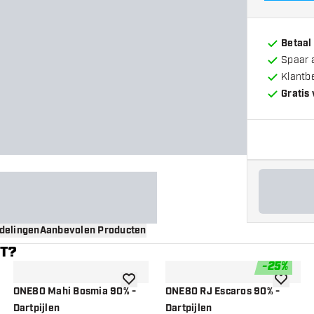
Betaal
Spaar 
Klantb
Gratis
delingen
Aanbevolen Producten
NT?
-
25
%
gen aan verlanglijst
toevoegen aan verlanglijst
toevoege
ONE80 Mahi Bosmia 90% -
ONE80 RJ Escaros 90% -
Dartpijlen
Dartpijlen