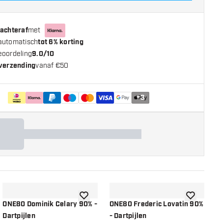
 achteraf
met
automatisch
tot 6% korting
eoordeling
9.0/10
 verzending
vanaf €50
+
3
n aan verlanglijst
toevoegen aan verlanglijst
toevoegen a
ONE80 Dominik Celary 90% -
ONE80 Frederic Lovatin 90%
O
Dartpijlen
- Dartpijlen
9