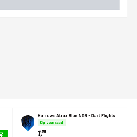
Harrows Atrax Blue NO6 - Dart Flights
Op voorraad
1
,
20