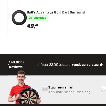
Gewicht
Bull's Advantage Gold Dart Surround
Barrel dikte (MM)
Op voorraad
49
,
95
Barrel lengte (MM)
140.000+
•
Voor 22:00 besteld,
vandaag verstuurd*
Reviews
Stuur een email
Antwoord binnen 1 werkdag