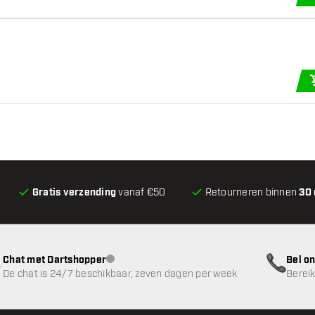
Gratis verzending
vanaf €50
Retourneren binnen
30
Chat met Dartshopper
Bel on
klantenservice niet beschikbaar
De chat is 24/7 beschikbaar, zeven dagen per week
Bereik