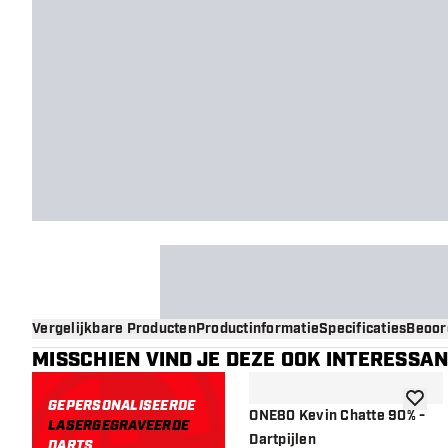
Vergelijkbare Producten
Productinformatie
Specificaties
Beoor
MISSCHIEN VIND JE DEZE OOK INTERESSA
GEPERSONALISEERDE
toevoe
ONE80 Kevin Chatte 90% -
LASERGEGRAVEERDE
Dartpijlen
DARTS