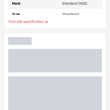
Maat
Standard (NO2)
Type
Standaard
Toon alle specificaties
Flexibiliteit
Hoofdkleur