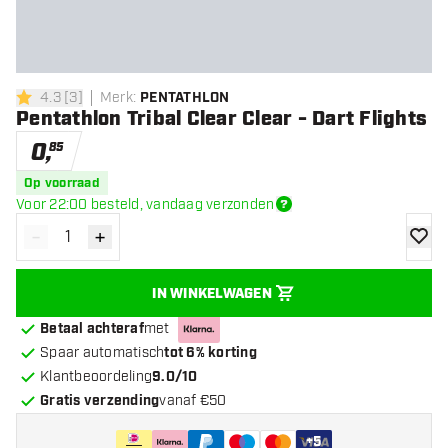
4.3
[
3
]
Merk
:
PENTATHLON
4.3 score sterren
Pentathlon Tribal Clear Clear - Dart Flights
0
,
85
Op voorraad
Voor 22:00 besteld, vandaag verzonden
-
+
Verminder hoeveelheid
Verhoog hoeveelheid
toevoe
IN WINKELWAGEN
Betaal achteraf
met
Spaar automatisch
tot 6% korting
Klantbeoordeling
9.0/10
Gratis verzending
vanaf €50
+
5