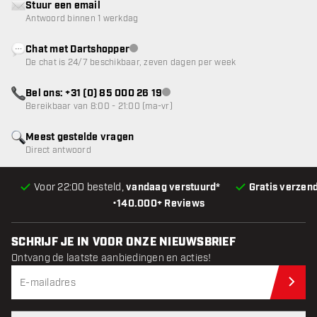
Stuur een email
Antwoord binnen 1 werkdag
Chat met Dartshopper
klantenservice niet beschikbaar
De chat is 24/7 beschikbaar, zeven dagen per week
Bel ons: +31 (0) 85 000 26 19
klantenservice niet beschikbaar
Bereikbaar van 8:00 - 21:00 (ma-vr)
Meest gestelde vragen
Direct antwoord
Voor 22:00 besteld,
vandaag verstuurd*
Gratis verzen
•
140.000+ Reviews
SCHRIJF JE IN VOOR ONZE NIEUWSBRIEF
Ontvang de laatste aanbiedingen en acties!
Schr