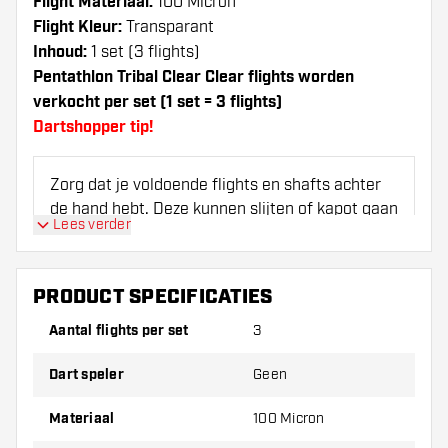
Flight Materiaal:
100 Micron
Flight Kleur:
Transparant
Inhoud:
1 set (3 flights)
Pentathlon Tribal Clear Clear flights worden
verkocht per set (1 set = 3 flights)
Dartshopper tip!
Zorg dat je voldoende flights en shafts achter
de hand hebt. Deze kunnen slijten of kapot gaan
Lees verder
door gebruik.
Probeer eens een andere vorm, materiaal of
PRODUCT SPECIFICATIES
dikte van de flights om erachter te komen
Aantal flights per set
3
welke variant het beste bij je past!
Dart speler
Geen
Materiaal
100 Micron