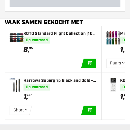
VAAK SAMEN GEKOCHT MET
KOTO Standard Flight Collection (16 s
Missi
ets) - Dart Flights
Op voorraad
Op 
8
,
1
,
-
95
Paars
IN WINKELWAGEN
Harrows Supergrip Black and Gold -
KOTO
Dart Shafts
Op voorraad
Op 
1
,
1
,
80
45
Short
IN WINKELWAGEN