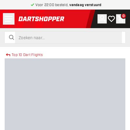
Voor 22:00 besteld,
vandaag verstuurd
Menu
0
Account
Mijn verlang
Win
terug naar home pagina
zoeken
zoeken
Top 10 Dart Flights