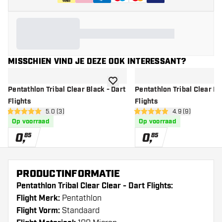
MISSCHIEN VIND JE DEZE OOK INTERESSANT?
toevoegen aan verlanglijst
Pentathlon Tribal Clear Black - Dart
Pentathlon Tribal Clear Bl
Flights
Flights
open reviews drawer
5.0 (3)
open reviews dr
4.9 (9)
5 score sterren
4.9 score sterren
Op voorraad
Op voorraad
0
,
0
,
85
85
PRODUCTINFORMATIE
Pentathlon Tribal Clear Clear - Dart Flights:
Flight Merk:
Pentathlon
Flight Vorm:
Standaard