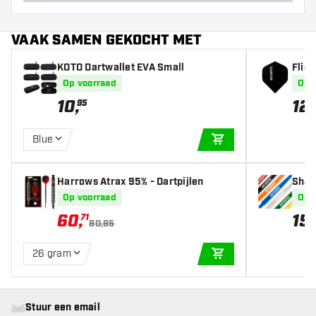
VAAK SAMEN GEKOCHT MET
KOTO Dartwallet EVA Small
Flig
(10 s
Op voorraad
Op 
10
,
12
,
95
9
Blue
IN WINKELWAGEN
Harrows Atrax 95% - Dartpijlen
Shaf
sets)
Op voorraad
Op 
60
,
15
,
71
80,95
26 gram
IN WINKELWAGEN
Stuur een email