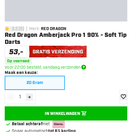
3.2
[
5
]
Merk
:
RED DRAGON
3.2 score sterren
Red Dragon Amberjack Pro 1 90% - Soft Tip
Darts
53
,
-
Gratis verzending
Op voorraad
Voor 22:00 besteld, vandaag verzonden
Maak een keuze
:
20 Gram
-
+
Verminder hoeveelheid
Verhoog hoeveelheid
toevoe
IN WINKELWAGEN
Betaal achteraf
met
Spaar automatisch
tot 6% korting