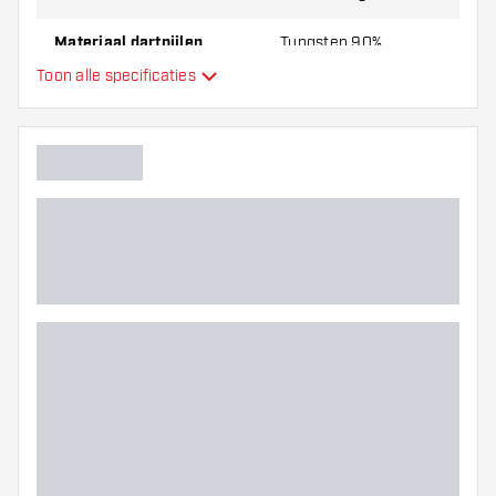
Materiaal dartpijlen
Tungsten 90%
Toon alle specificaties
Barrel neus grip
Dart speler
Barrel kleur
Barrel gripzone
Barrel vorm
Gewicht
Barrel dikte (MM)
Barrel lengte (MM)