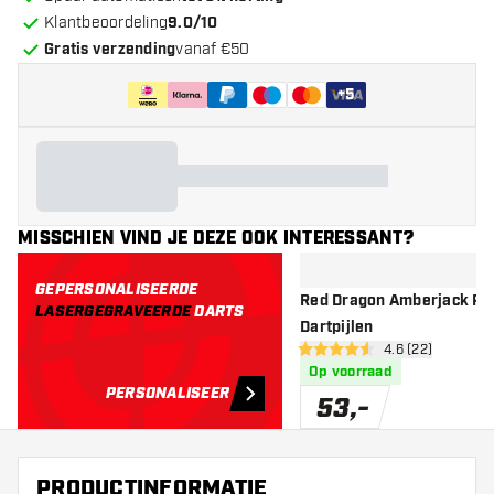
Klantbeoordeling
9.0/10
Gratis verzending
vanaf €50
+
5
MISSCHIEN VIND JE DEZE OOK INTERESSANT?
GEPERSONALISEERDE
Red Dragon Amberjack Pro
LASERGEGRAVEERDE
DARTS
Dartpijlen
open reviews d
4.6 (22)
4.6 score sterren
Op voorraad
PERSONALISEER
53
,
-
PRODUCTINFORMATIE