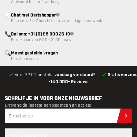
Antwoord binnen 1 werkdag
Chat met Dartshopper
klantenservice niet beschikbaar
De chat is 24/7 beschikbaar, zeven dagen per week
Bel ons: +31 (0) 85 000 26 19
klantenservice niet beschikbaar
Bereikbaar van 8:00 - 21:00 (ma-vr)
Meest gestelde vragen
Direct antwoord
Voor 22:00 besteld,
vandaag verstuurd*
Gratis verzen
•
140.000+ Reviews
SCHRIJF JE IN VOOR ONZE NIEUWSBRIEF
Ontvang de laatste aanbiedingen en acties!
Schr
KLANTENSERVICE