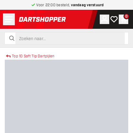
Voor 22:00 besteld,
vandaag verstuurd
Menu
0
Account
Mijn verlang
Win
terug naar home pagina
zoeken
zoeken
Top 10 Soft Tip Dartpijlen