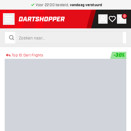
Voor 22:00 besteld,
vandaag verstuurd
Menu
0
Account
Mijn verlang
Win
terug naar home pagina
zoeken
zoeken
-
30
%
Top 10 Dart Flights