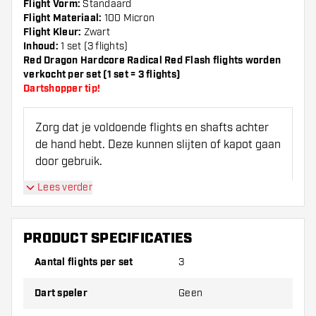
Flight Vorm:
Standaard
Flight Materiaal:
100 Micron
Flight Kleur:
Zwart
Inhoud:
1 set (3 flights)
Red Dragon Hardcore Radical Red Flash flights worden
verkocht per set (1 set = 3 flights)
Dartshopper tip!
Zorg dat je voldoende flights en shafts achter
de hand hebt. Deze kunnen slijten of kapot gaan
door gebruik.
Lees verder
Probeer eens een andere vorm, materiaal of
dikte van de flights om erachter te komen
welke variant het beste bij je past!
PRODUCT SPECIFICATIES
Aantal flights per set
3
Dart speler
Geen