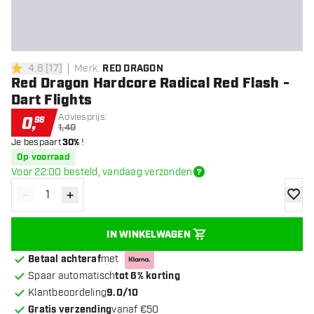
4.8
[
17
]
Merk
:
RED DRAGON
4.8 score sterren
Red Dragon Hardcore Radical Red Flash -
Dart Flights
Adviesprijs:
0
,
98
1,40
Je bespaart
30%
!
Op voorraad
Voor 22:00 besteld, vandaag verzonden
-
+
Verminder hoeveelheid
Verhoog hoeveelheid
toevoe
IN WINKELWAGEN
Betaal achteraf
met
Spaar automatisch
tot 6% korting
Klantbeoordeling
9.0/10
Gratis verzending
vanaf €50