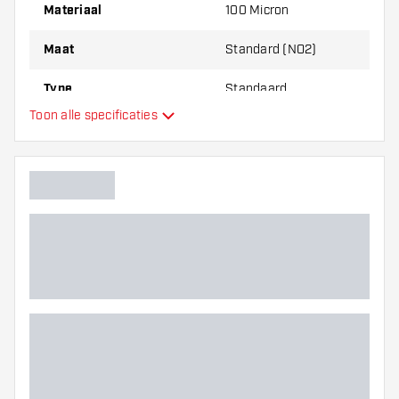
Materiaal
100 Micron
Maat
Standard (NO2)
Type
Standaard
Toon alle specificaties
Flexibiliteit
Hoofdkleur