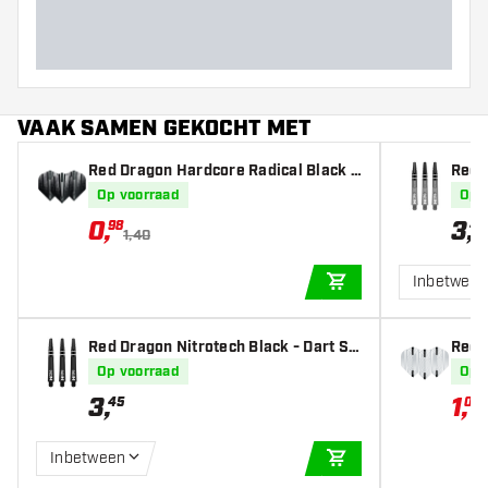
VAAK SAMEN GEKOCHT MET
Red Dragon Hardcore Radical Black F
Red D
lash - Dart Flights
t Sha
Op voorraad
Op 
0
,
3
,
98
45
1,40
Inbetwee
IN WINKELWAGEN
Red Dragon Nitrotech Black - Dart Sh
Red 
afts
art F
Op voorraad
Op 
3
,
1
,
45
09
Inbetween
IN WINKELWAGEN