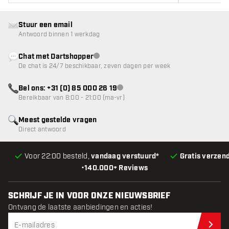
Stuur een email
Antwoord binnen 1 werkdag
Chat met Dartshopper
klantenservice niet beschikbaar
De chat is 24/7 beschikbaar, zeven dagen per week
Bel ons: +31 (0) 85 000 26 19
klantenservice niet beschikbaar
Bereikbaar van 8:00 - 21:00 (ma-vr)
Meest gestelde vragen
Direct antwoord
Voor 22:00 besteld,
vandaag verstuurd*
Gratis verzen
•
140.000+ Reviews
SCHRIJF JE IN VOOR ONZE NIEUWSBRIEF
Ontvang de laatste aanbiedingen en acties!