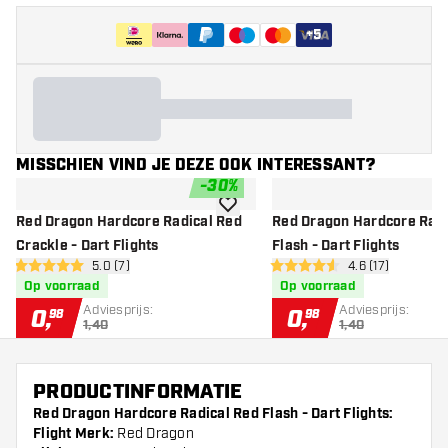
+
5
MISSCHIEN VIND JE DEZE OOK INTERESSANT?
-
30
%
toevoegen aan verlanglijst
Red Dragon Hardcore Radical Red
Red Dragon Hardcore Radi
Crackle - Dart Flights
Flash - Dart Flights
open reviews drawer
5.0 (7)
open reviews d
4.6 (17)
5 score sterren
4.6 score sterren
Op voorraad
Op voorraad
Adviesprijs:
Adviesprijs:
0
,
0
,
98
98
1,40
1,40
PRODUCTINFORMATIE
Red Dragon Hardcore Radical Red Flash - Dart Flights:
Flight Merk:
Red Dragon