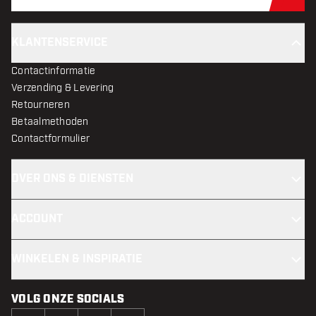
Schr
KLANTENSERVICE
Contactinformatie
Verzending & Levering
Retourneren
Betaalmethoden
Contactformulier
OVER ONS & DIENSTEN
ACCOUNT
WINKELEN & INSPIRATIE
VOLG ONZE SOCIALS