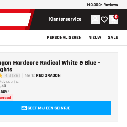
140.000+ Reviews
0
Account
Mijn verlangli
Winke
Klantenservice
PERSONALISEREN
NIEUW
SALE
gon Hardcore Radical White & Blue -
ights
4.8 (29)
Merk
:
RED DRAGON
sterren
Adviesprijs:
1,40
30%
!
oorraad
GEEF MIJ EEN SEINTJE