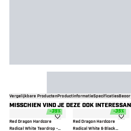
Vergelijkbare Producten
Productinformatie
Specificaties
Beoor
MISSCHIEN VIND JE DEZE OOK INTERESSA
-
35
%
-
35
%
toevoegen aan verlanglijst
toevoe
Red Dragon Hardcore
Red Dragon Hardcore
Radical White Teardrop -
Radical White & Black