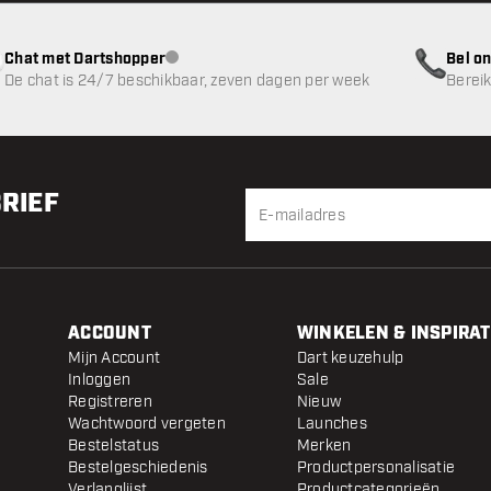
Chat met Dartshopper
Bel on
klantenservice niet beschikbaar
De chat is 24/7 beschikbaar, zeven dagen per week
Bereik
BRIEF
ACCOUNT
WINKELEN & INSPIRAT
Mijn Account
Dart keuzehulp
Inloggen
Sale
Registreren
Nieuw
Wachtwoord vergeten
Launches
Bestelstatus
Merken
Bestelgeschiedenis
Productpersonalisatie
Verlanglijst
Productcategorieën