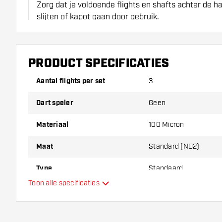
Zorg dat je voldoende flights en shafts achter de 
slijten of kapot gaan door gebruik.
Probeer eens een andere vorm, materiaal of dikte v
erachter te komen welke variant het beste bij je pas
PRODUCT SPECIFICATIES
Aantal flights per set
3
Dart speler
Geen
Materiaal
100 Micron
Maat
Standard (NO2)
Type
Standaard
Toon alle specificaties
Flexibiliteit
Extra kleuren