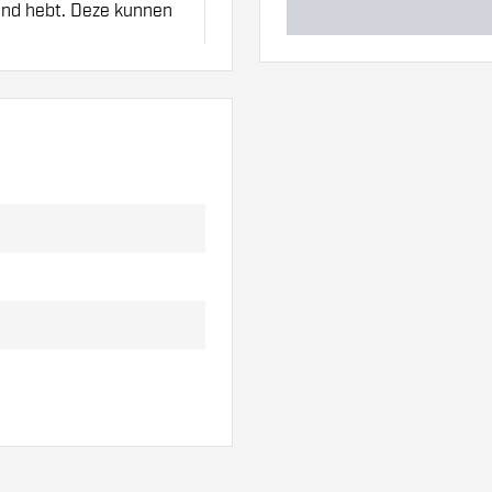
hand hebt. Deze kunnen
an de flights om
t!