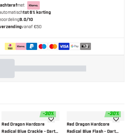
 achteraf
met
automatisch
tot 6% korting
eoordeling
9.0/10
 verzending
vanaf €50
+
3
-
30
%
-
30
%
n aan verlanglijst
toevoegen aan verlanglijst
toevoegen a
Red Dragon Hardcore
Red Dragon Hardcore
R
Radical Blue Crackle - Dart
Radical Blue Flash - Dart
R