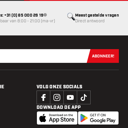
s: +31 (0) 85 000 26 19
Meest gestelde vragen
klantenservice niet beschikbaar
baar van 8:00 - 21:00 (ma-vr)
Direct antwoord
ABONNEER!
Schrijf je dir
IE
VOLG ONZE SOCIALS
DOWNLOAD DE APP