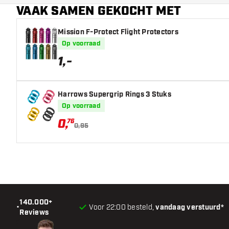
VAAK SAMEN GEKOCHT MET
Hoofdkleur
Mission F-Protect Flight Protectors
Op voorraad
1
,
-
Harrows Supergrip Rings 3 Stuks
Op voorraad
0
,
76
0,95
140.000+
•
Voor 22:00 besteld,
vandaag verstuurd*
Reviews