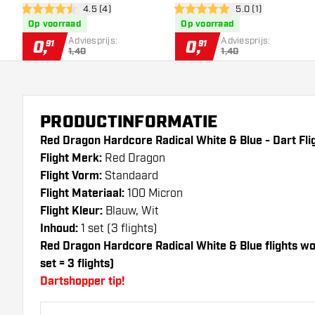
open reviews drawer
4.5 (4)
open reviews draw
5.0 (1)
Dart Flights
Geometric - Dart Flights
4.5 score sterren
5 score sterren
Op voorraad
Op voorraad
Adviesprijs:
Adviesprijs:
0
,
0
,
91
91
1,40
1,40
PRODUCTINFORMATIE
Red Dragon Hardcore Radical White & Blue - Dart Flig
Flight Merk:
Red Dragon
Flight Vorm:
Standaard
Flight Materiaal:
100 Micron
Flight Kleur:
Blauw, Wit
Inhoud:
1 set (3 flights)
Red Dragon Hardcore Radical White & Blue flights wo
set = 3 flights)
Dartshopper tip!