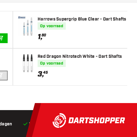
Harrows Supergrip Blue Clear - Dart Shafts
Op voorraad
1
,
80
IN WINKELWAGEN
Red Dragon Nitrotech White - Dart Shafts
Op voorraad
3
,
45
IN WINKELWAGEN
 dagen
Voor 22:00 besteld,
vandaag verstuurd*
Grat