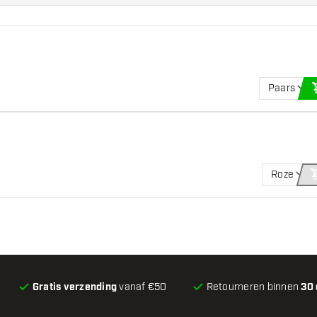
Paars
Roze
Gratis verzending
vanaf €50
Retourneren binnen
30