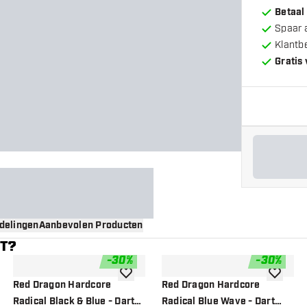
Betaal
Spaar 
Klantb
Gratis
delingen
Aanbevolen Producten
NT?
-
30
%
-
30
%
gen aan verlanglijst
toevoegen aan verlanglijst
toevoege
Red Dragon Hardcore
Red Dragon Hardcore
Radical Black & Blue - Dart
Radical Blue Wave - Dart