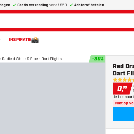
dagen
Gratis verzending
vanaf €50
Achteraf betalen
INSPIRATIE
-
30
%
Radical White & Blue - Dart Flights
Red Dra
Dart Fl
4.8 score 
0
,
98
Je bespaart
Niet op v