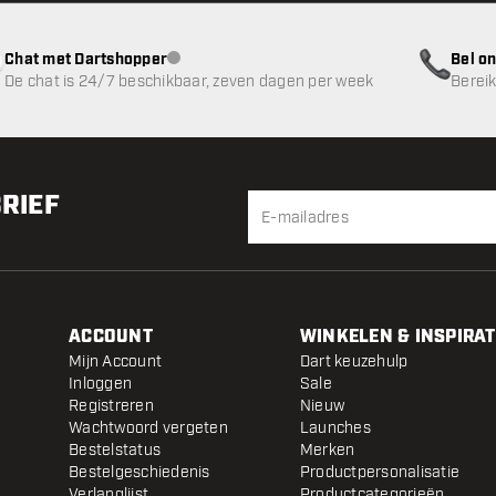
Chat met Dartshopper
Bel on
klantenservice niet beschikbaar
De chat is 24/7 beschikbaar, zeven dagen per week
Bereik
BRIEF
ACCOUNT
WINKELEN & INSPIRAT
Mijn Account
Dart keuzehulp
Inloggen
Sale
Registreren
Nieuw
Wachtwoord vergeten
Launches
Bestelstatus
Merken
Bestelgeschiedenis
Productpersonalisatie
Verlanglijst
Productcategorieën