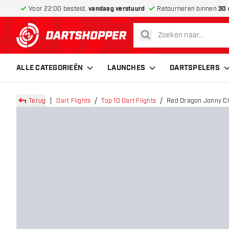
Voor 22:00 besteld,
vandaag verstuurd
Retourneren binnen
30 
zoeken
terug naar home pagina
ALLE CATEGORIEËN
LAUNCHES
DARTSPELERS
Terug
Dart Flights
Top 10 Dart Flights
Red Dragon Jonny Cla