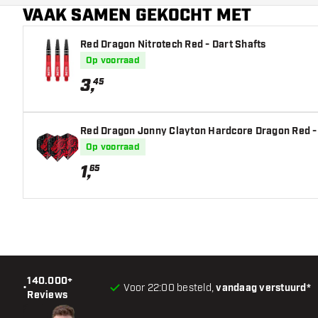
VAAK SAMEN GEKOCHT MET
Hoofdkleur
Red Dragon Nitrotech Red - Dart Shafts
Op voorraad
3
,
45
Red Dragon Jonny Clayton Hardcore Dragon Red - 
Op voorraad
1
,
65
140.000+
•
Voor 22:00 besteld,
vandaag verstuurd*
Reviews