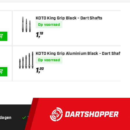
KOTO King Grip Black - Dart Shafts
Op voorraad
1
,
19
IN WINKELWAGEN
KOTO King Grip Aluminium Black - Dart Shafts
Op voorraad
1
,
20
IN WINKELWAGEN
 dagen
Voor 22:00 besteld,
vandaag verstuurd*
Grat