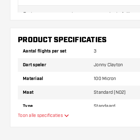
Probeer eens een andere vorm, materiaal of dikte v
erachter te komen welke variant het beste bij je pas
PRODUCT SPECIFICATIES
Aantal flights per set
3
Dart speler
Jonny Clayton
Materiaal
100 Micron
Maat
Standard (NO2)
Type
Standaard
Toon alle specificaties
Flexibiliteit
Extra kleuren