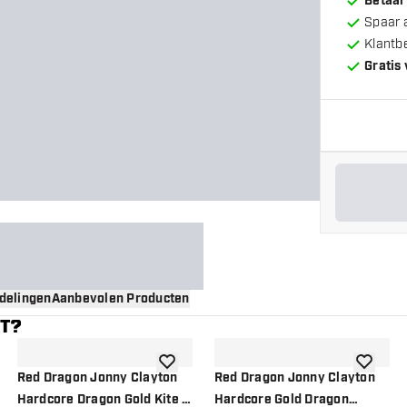
Betaal
Spaar 
Klantb
Gratis
delingen
Aanbevolen Producten
NT?
gen aan verlanglijst
toevoegen aan verlanglijst
toevoege
Red Dragon Jonny Clayton
Red Dragon Jonny Clayton
Hardcore Dragon Gold Kite -
Hardcore Gold Dragon