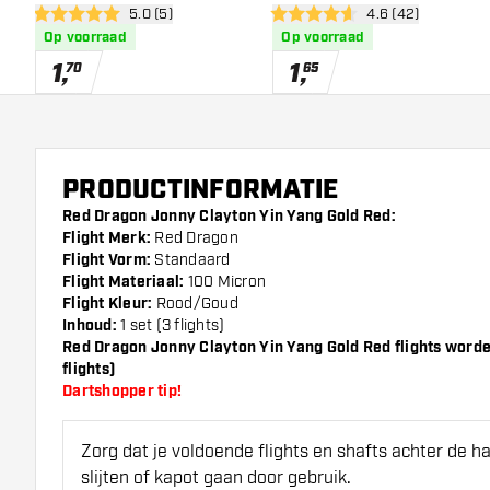
open reviews drawer
5.0 (5)
open reviews dra
4.6 (42)
Flights
Flights
5 score sterren
4.6 score sterren
Op voorraad
Op voorraad
1
,
1
,
70
65
PRODUCTINFORMATIE
Red Dragon Jonny Clayton Yin Yang Gold Red:
Flight Merk:
Red Dragon
Flight Vorm:
Standaard
Flight Materiaal:
100 Micron
Flight Kleur:
Rood/Goud
Inhoud:
1 set (3 flights)
Red Dragon Jonny Clayton Yin Yang Gold Red flights worden
flights)
Dartshopper tip!
Zorg dat je voldoende flights en shafts achter de 
slijten of kapot gaan door gebruik.