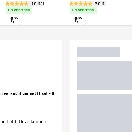
wer
open reviews drawer
4.9 (13)
open reviews drawer
5.0 (1)
Dart Flights
Freestyle - Dart Flights
4.9 score sterren
5 score sterren
Op voorraad
Op voorraad
1
,
1
,
65
65
 verkocht per set (1 set = 3
hand hebt. Deze kunnen