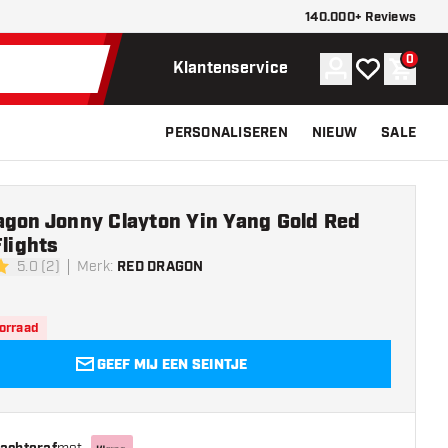
140.000+ Reviews
0
Account
Mijn verlangli
Winke
Klantenservice
PERSONALISEREN
NIEUW
SALE
agon Jonny Clayton Yin Yang Gold Red
Flights
5.0 (2)
Merk
:
RED DRAGON
erren
oorraad
GEEF MIJ EEN SEINTJE