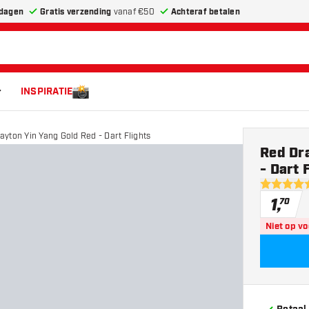
dagen
Gratis verzending
vanaf €50
Achteraf betalen
INSPIRATIE
yton Yin Yang Gold Red - Dart Flights
Red Dr
- Dart 
5 score st
1
,
70
Niet op v