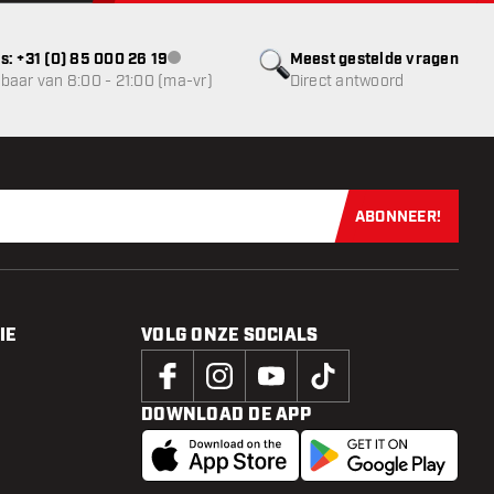
s: +31 (0) 85 000 26 19
Meest gestelde vragen
klantenservice niet beschikbaar
baar van 8:00 - 21:00 (ma-vr)
Direct antwoord
ABONNEER!
Schrijf je dir
IE
VOLG ONZE SOCIALS
DOWNLOAD DE APP