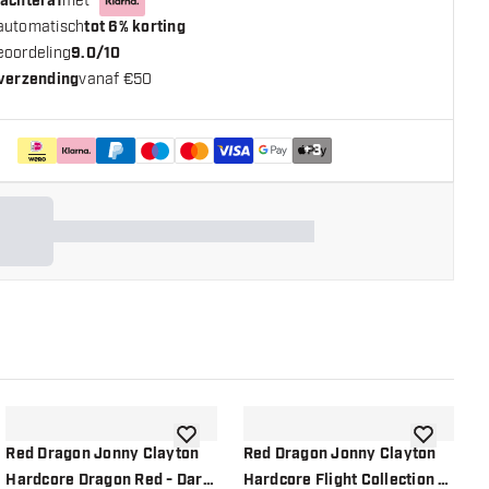
 achteraf
met
automatisch
tot 6% korting
eoordeling
9.0/10
 verzending
vanaf €50
+
3
n aan verlanglijst
toevoegen aan verlanglijst
toevoegen a
Red Dragon Jonny Clayton
Red Dragon Jonny Clayton
R
Hardcore Dragon Red - Dart
Hardcore Flight Collection -
H