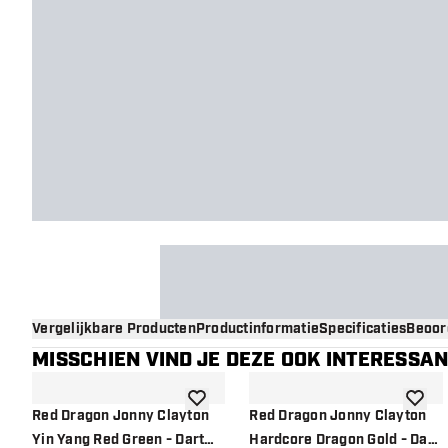
Vergelijkbare Producten
Productinformatie
Specificaties
Beoor
MISSCHIEN VIND JE DEZE OOK INTERESSA
toevoegen aan verlanglijst
toevoe
Red Dragon Jonny Clayton
Red Dragon Jonny Clayton
Yin Yang Red Green - Dart
Hardcore Dragon Gold - Dart