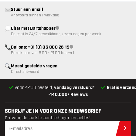
Stuur een email
Antwoord binnen 1 werkdag
Chat met Dartshopper
klantenservice niet beschikbaar
De chat is 24/7 beschikbaar, zeven dagen per week
Bel ons: +31 (0) 85 000 26 19
klantenservice niet beschikbaar
Bereikbaar van 8:00 - 21:00 (ma-vr)
Meest gestelde vragen
Direct antwoord
Voor 22:00 besteld,
vandaag verstuurd*
Gratis verzen
•
140.000+ Reviews
SCHRIJF JE IN VOOR ONZE NIEUWSBRIEF
Ontvang de laatste aanbiedingen en acties!
Schr