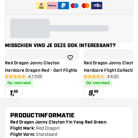
+
5
MISSCHIEN VIND JE DEZE OOK INTERESSANT?
toevoegen aan verlanglijst
Red Dragon Jonny Clayton
Red Dragon Jonny Clayto
Hardcore Dragon Red - Dart Flights
Hardcore Flight Collection
open reviews drawer
4.7 (121)
open reviews dr
4.5 (2)
Flights
4.7 score sterren
4.5 score sterren
Op voorraad
Op voorraad
1
,
9
,
65
95
PRODUCTINFORMATIE
Red Dragon Jonny Clayton Yin Yang Red Green:
Flight Merk:
Red Dragon
Flight Vorm:
Standaard