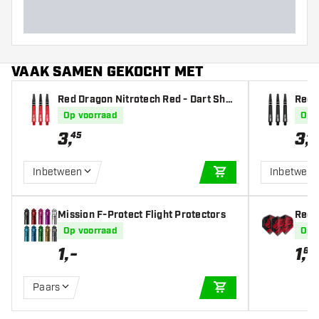
VAAK SAMEN GEKOCHT MET
Red Dragon Nitrotech Red - Dart Shaf
Red 
ts
afts
Op voorraad
Op 
3
,
3
,
45
45
Inbetween
Inbetwee
IN WINKELWAGEN
Mission F-Protect Flight Protectors
Red 
Drago
Op voorraad
Op 
1
,
-
1
,
65
Paars
IN WINKELWAGEN