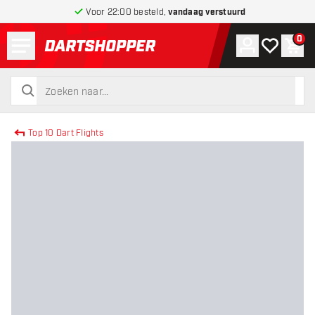
Voor 22:00 besteld,
vandaag verstuurd
Menu
0
Account
Mijn verlang
Win
terug naar home pagina
zoeken
zoeken
Top 10 Dart Flights