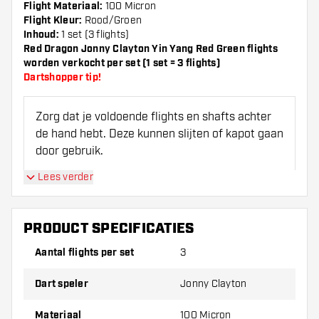
Flight Materiaal:
100 Micron
Flight Kleur:
Rood/Groen
Inhoud:
1 set (3 flights)
Red Dragon Jonny Clayton Yin Yang Red Green flights
worden verkocht per set (1 set = 3 flights)
Dartshopper tip!
Zorg dat je voldoende flights en shafts achter
de hand hebt. Deze kunnen slijten of kapot gaan
door gebruik.
Lees verder
Probeer eens een andere vorm, materiaal of
dikte van de flights om erachter te komen
welke variant het beste bij je past!
PRODUCT SPECIFICATIES
Aantal flights per set
3
Dart speler
Jonny Clayton
Materiaal
100 Micron