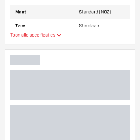
Maat
Standard (NO2)
Type
Standaard
Toon alle specificaties
Flexibiliteit
Extra kleuren
Hoofdkleur