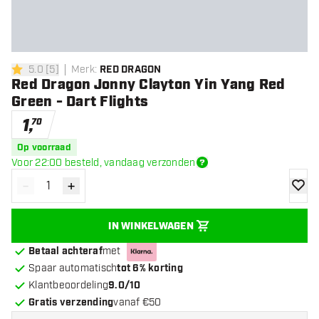
5.0
[
5
]
Merk
:
RED DRAGON
5 score sterren
Red Dragon Jonny Clayton Yin Yang Red
Green - Dart Flights
1
,
70
Op voorraad
Voor 22:00 besteld, vandaag verzonden
-
+
Verminder hoeveelheid
Verhoog hoeveelheid
toevoe
IN WINKELWAGEN
Betaal achteraf
met
Spaar automatisch
tot 6% korting
Klantbeoordeling
9.0/10
Gratis verzending
vanaf €50