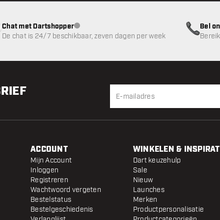
Chat met Dartshopper
Bel on
klantenservice niet beschikbaar
De chat is 24/7 beschikbaar, zeven dagen per week
Bereik
BRIEF
ACCOUNT
WINKELEN & INSPIRAT
Mijn Account
Dart keuzehulp
Inloggen
Sale
Registreren
Nieuw
Wachtwoord vergeten
Launches
Bestelstatus
Merken
Bestelgeschiedenis
Productpersonalisatie
Verlanglijst
Productcategorieën