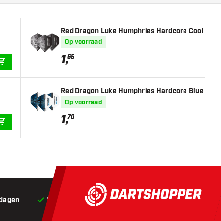
Red Dragon Luke Humphries Hardcore Cool Hand 
Op voorraad
1
,
65
IN WINKELWAGEN
Red Dragon Luke Humphries Hardcore Blue White 
Op voorraad
1
,
70
IN WINKELWAGEN
 dagen
Voor 22:00 besteld,
vandaag verstuurd*
Grat