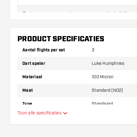
Probeer eens een andere vorm, materiaal of dikte v
erachter te komen welke variant het beste bij je pas
PRODUCT SPECIFICATIES
Aantal flights per set
3
Dart speler
Luke Humphries
Materiaal
100 Micron
Maat
Standard (NO2)
Type
Standaard
Toon alle specificaties
Flexibiliteit
Extra kleuren