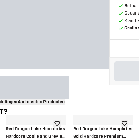
Betaal
Spaar 
Klantb
Gratis
delingen
Aanbevolen Producten
NT?
gen aan verlanglijst
toevoegen aan verlanglijst
toevoege
Red Dragon Luke Humphries
Red Dragon Luke Humphries
Hardcore Cool Hand Grey &
Gold Hardcore Premium