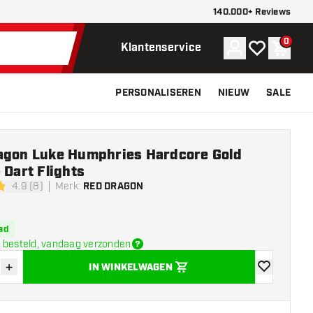
140.000+ Reviews
0
Account
Mijn verlangli
Winke
Klantenservice
PERSONALISEREN
NIEUW
SALE
agon Luke Humphries Hardcore Gold
 Dart Flights
4.9 (8)
Merk
:
RED DRAGON
sterren
ad
 besteld, vandaag verzonden
+
IN WINKELWAGEN
der hoeveelheid
Verhoog hoeveelheid
toevoegen aa