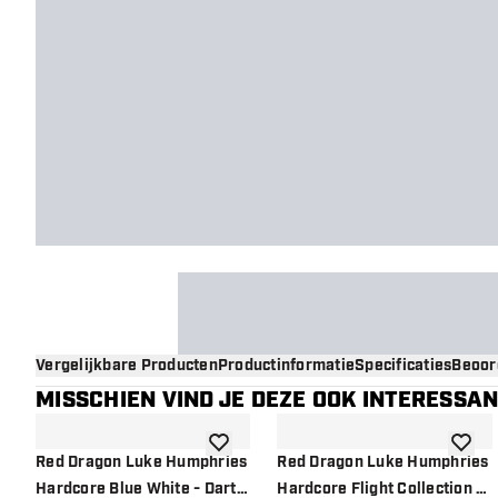
Vergelijkbare Producten
Productinformatie
Specificaties
Beoor
MISSCHIEN VIND JE DEZE OOK INTERESSA
toevoegen aan verlanglijst
toevoe
Red Dragon Luke Humphries
Red Dragon Luke Humphries
Hardcore Blue White - Dart
Hardcore Flight Collection -