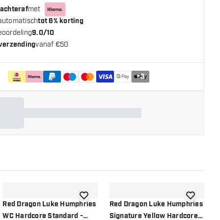
 achteraf
met
automatisch
tot 6% korting
eoordeling
9.0/10
 verzending
vanaf €50
+
3
n aan verlanglijst
toevoegen aan verlanglijst
toevoegen a
Red Dragon Luke Humphries
Red Dragon Luke Humphries
R
WC Hardcore Standard -
Signature Yellow Hardcore
G