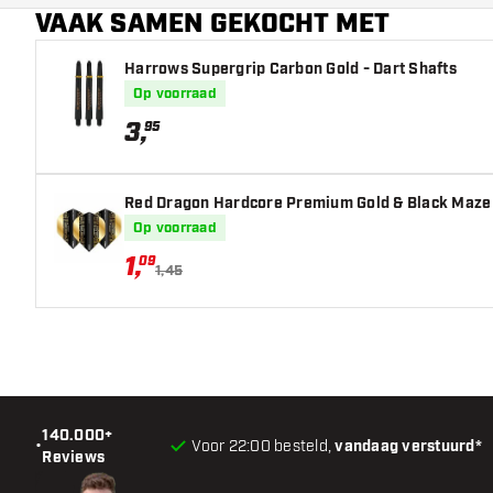
VAAK SAMEN GEKOCHT MET
Hoofdkleur
Harrows Supergrip Carbon Gold - Dart Shafts
Op voorraad
3
,
95
Red Dragon Hardcore Premium Gold & Black Maze -
Op voorraad
1
,
09
1,45
140.000+
•
Voor 22:00 besteld,
vandaag verstuurd*
Reviews