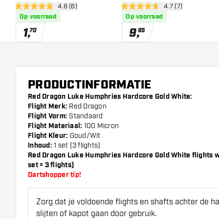
open reviews drawer
4.8 (6)
open reviews draw
4.7 (7)
Flights
Dart Flights
4.8 score sterren
4.7 score sterren
Op voorraad
Op voorraad
1
,
9
,
70
95
PRODUCTINFORMATIE
Red Dragon Luke Humphries Hardcore Gold White:
Flight Merk:
Red Dragon
Flight Vorm:
Standaard
Flight Materiaal:
100 Micron
Flight Kleur:
Goud/Wit
Inhoud:
1 set (3 flights)
Red Dragon Luke Humphries Hardcore Gold White flights w
set = 3 flights)
Dartshopper tip!
Zorg dat je voldoende flights en shafts achter de 
slijten of kapot gaan door gebruik.