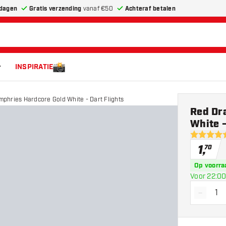
dagen
Gratis verzending
vanaf €50
Achteraf betalen
INSPIRATIE
phries Hardcore Gold White - Dart Flights
Red Dr
White -
4.9 score 
1
,
70
Op voorra
Voor 22:00
-
Vermin