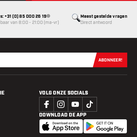
s: +31 (0) 85 000 26 19
Meest gestelde vragen
klantenservice niet beschikbaar
baar van 8:00 - 21:00 (ma-vr)
Direct antwoord
ABONNEER!
Schrijf je dir
IE
VOLG ONZE SOCIALS
DOWNLOAD DE APP