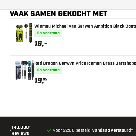
Dart speler
VAAK SAMEN GEKOCHT MET
Barrel kleur
Winmau Michael van Gerwen Ambition Black Coated
Barrel gripzone
Op voorraad
Barrel vorm
16
,
-
Gewicht
Red Dragon Gerwyn Price Iceman Brass Dartshoppe
Barrel dikte (MM)
Op voorraad
19
,
95
Barrel lengte (MM)
140.000+
•
Voor 22:00 besteld,
vandaag verstuurd*
Reviews