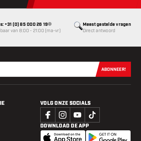
s: +31 (0) 85 000 26 19
Meest gestelde vragen
klantenservice niet beschikbaar
baar van 8:00 - 21:00 (ma-vr)
Direct antwoord
ABONNEER!
Schrijf je dir
IE
VOLG ONZE SOCIALS
DOWNLOAD DE APP