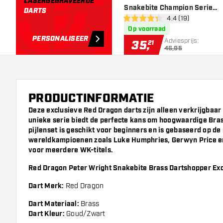
LASERGEGRAVEERDE
Snakebite Champion Series
DARTS
open reviews dra
4.4 (19)
80% Dartshopper Exclusives
4.4 score sterren
Op voorraad
- Dartpijlen
PERSONALISEER
Adviesprijs:
35
,
21
46,95
PRODUCTINFORMATIE
Deze exclusieve Red Dragon darts zijn alleen verkrijgbaar
unieke serie biedt de perfecte kans om hoogwaardige Brass
pijlenset is geschikt voor beginners en is gebaseerd op d
wereldkampioenen zoals Luke Humphries, Gerwyn Price e
voor meerdere WK-titels.
Red Dragon Peter Wright Snakebite Brass Dartshopper Exc
Dart Merk:
Red Dragon
Dart Materiaal:
Brass
Dart Kleur:
Goud/Zwart