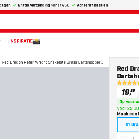
dagen
Gratis verzending
vanaf €50
Achteraf betalen
INSPIRATIE
Red Dragon Peter Wright Snakebite Brass Dartshopper
Red Dr
Exclusives - Dartpijlen
Dartsho
4.5 score s
19
,
95
Op voorra
Voor 22:00
Maak een 
21 Gr