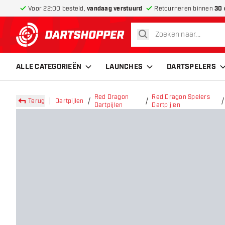
Voor 22:00 besteld,
vandaag verstuurd
Retourneren binnen
30 
zoeken
terug naar home pagina
ALLE CATEGORIEËN
LAUNCHES
DARTSPELERS
Red Dragon
Red Dragon Spelers
Terug
Dartpijlen
Dartpijlen
Dartpijlen