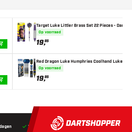
Target Luke Littler Brass Set 22 Pieces - Dartpij
Op voorraad
19
,
95
IN WINKELWAGEN
Red Dragon Luke Humphries Coolhand Luke Brass
Op voorraad
19
,
95
IN WINKELWAGEN
 dagen
Voor 22:00 besteld,
vandaag verstuurd*
Grat