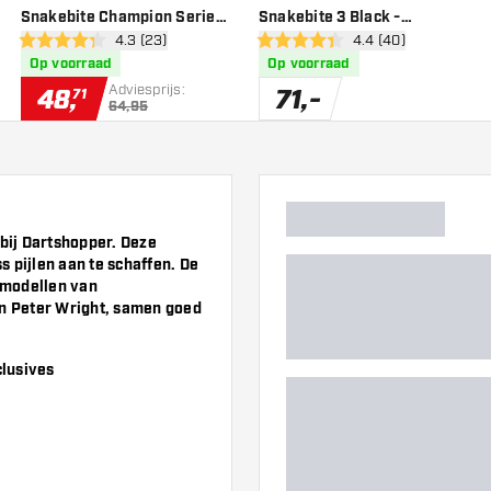
Snakebite Champion Series
Snakebite 3 Black -
wer
open reviews drawer
4.3 (23)
open reviews drawe
4.4 (40)
90% Dartshopper Exclusives
Dartpijlen
4.3 score sterren
4.4 score sterren
Op voorraad
Op voorraad
- Dartpijlen
Adviesprijs:
48
,
71
,
-
71
64,95
 bij Dartshopper. Deze
 pijlen aan te schaffen. De
e modellen van
n Peter Wright, samen goed
lusives