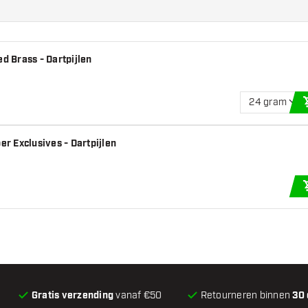
 Brass - Dartpijlen
24 gram
r Exclusives - Dartpijlen
Gratis verzending
vanaf €50
Retourneren binnen
30