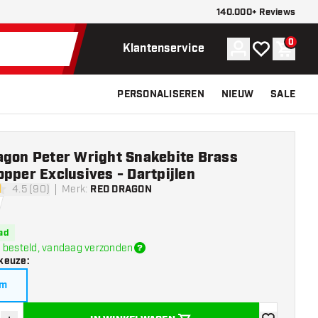
140.000+ Reviews
0
Account
Mijn verlangli
Winke
Klantenservice
PERSONALISEREN
NIEUW
SALE
agon Peter Wright Snakebite Brass
pper Exclusives - Dartpijlen
4.5 (90)
Merk
:
RED DRAGON
terren
ad
 besteld, vandaag verzonden
keuze
:
am