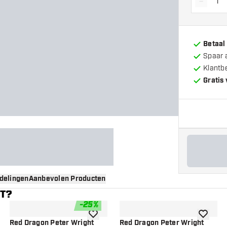
-
Vermin
Betaal
Spaar 
Klantb
Gratis
delingen
Aanbevolen Producten
NT?
-
25
%
gen aan verlanglijst
toevoegen aan verlanglijst
toevoege
Red Dragon Peter Wright
Red Dragon Peter Wright