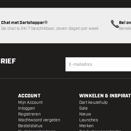
Chat met Dartshopper
Bel on
klantenservice niet beschikbaar
De chat is 24/7 beschikbaar, zeven dagen per week
Bereik
BRIEF
ACCOUNT
WINKELEN & INSPIRAT
Mijn Account
Dart keuzehulp
Inloggen
Sale
Registreren
Nieuw
Wachtwoord vergeten
Launches
Bestelstatus
Merken