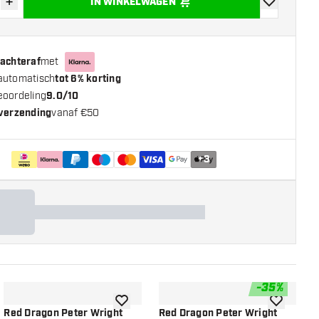
+
IN WINKELWAGEN
der hoeveelheid
Verhoog hoeveelheid
toevoegen aa
 achteraf
met
automatisch
tot 6% korting
eoordeling
9.0/10
 verzending
vanaf €50
+
3
-
35
%
n aan verlanglijst
toevoegen aan verlanglijst
toevoegen a
Red Dragon Peter Wright
Red Dragon Peter Wright
R