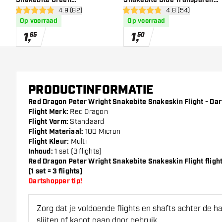
open reviews drawer
4.9 (82)
open reviews dra
4.8 (54)
Transparent - Dart Flights
- Dart Flights
4.9 score sterren
4.8 score sterren
Op voorraad
Op voorraad
1
,
1
,
65
50
PRODUCTINFORMATIE
Red Dragon Peter Wright Snakebite Snakeskin Flight - Dart
Flight Merk:
Red Dragon
Flight Vorm:
Standaard
Flight Materiaal:
100 Micron
Flight Kleur:
Multi
Inhoud:
1 set (3 flights)
Red Dragon Peter Wright Snakebite Snakeskin Flight fligh
(1 set = 3 flights)
Dartshopper tip!
Zorg dat je voldoende flights en shafts achter de 
slijten of kapot gaan door gebruik.