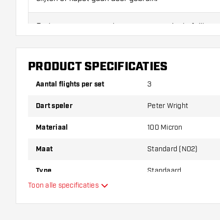
Probeer eens een andere vorm, materiaal of dikte v
erachter te komen welke variant het beste bij je pas
PRODUCT SPECIFICATIES
Aantal flights per set
3
Dart speler
Peter Wright
Materiaal
100 Micron
Maat
Standard (NO2)
Type
Standaard
Toon alle specificaties
Flexibiliteit
Hoofdkleur