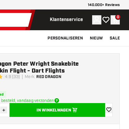
140.000+ Reviews
0
Account
Mijn verlangli
Winke
Klantenservice
PERSONALISEREN
NIEUW
SALE
agon Peter Wright Snakebite
in Flight - Dart Flights
4.9 (33)
Merk
:
RED DRAGON
sterren
ad
 besteld, vandaag verzonden
+
IN WINKELWAGEN
der hoeveelheid
Verhoog hoeveelheid
toevoegen aa