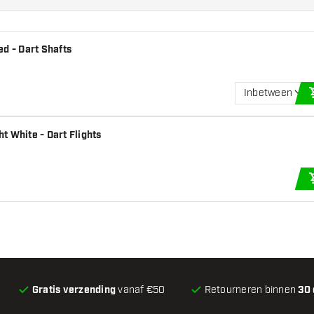
d - Dart Shafts
Inbetween
t White - Dart Flights
Gratis verzending
vanaf €50
Retourneren binnen
30