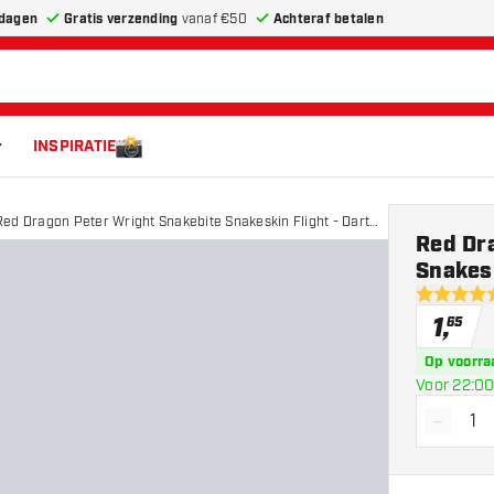
dagen
Gratis verzending
vanaf €50
Achteraf betalen
INSPIRATIE
Red Dragon Peter Wright Snakebite Snakeskin Flight - Dart
Red Dr
Flights
Snakesk
4.9 score 
1
,
65
Op voorra
Voor 22:00
-
Vermin