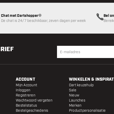
Chat met Dartshopper
Bel on
klantenservice niet beschikbaar
De chat is 24/7 beschikbaar, zeven dagen per week
Bereik
BRIEF
ACCOUNT
WINKELEN & INSPIRAT
Mijn Account
Dart keuzehulp
Inloggen
Sale
Registreren
Nieuw
Wachtwoord vergeten
Launches
Bestelstatus
Merken
Bestelgeschiedenis
Productpersonalisatie