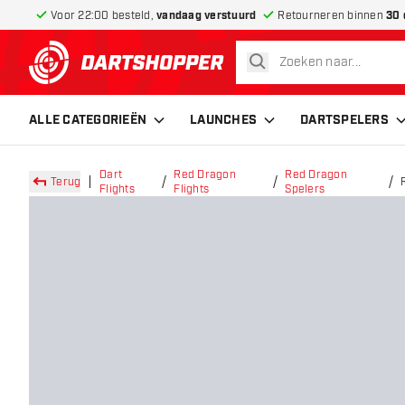
Voor 22:00 besteld,
vandaag verstuurd
Retourneren binnen
30 
zoeken
terug naar home pagina
ALLE CATEGORIEËN
LAUNCHES
DARTSPELERS
Dart
Red Dragon
Red Dragon
Terug
Flights
Flights
Spelers