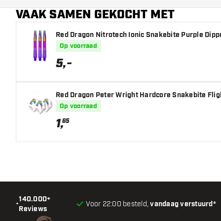
VAAK SAMEN GEKOCHT MET
Red Dragon Nitrotech Ionic Snakebite Purple Dippe
Op voorraad
5
,
-
Red Dragon Peter Wright Hardcore Snakebite Fligh
Op voorraad
1
,
65
140.000+
•
Voor 22:00 besteld,
vandaag verstuurd*
Reviews