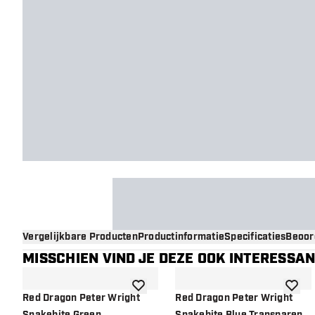
Vergelijkbare Producten
Productinformatie
Specificaties
Beoor
MISSCHIEN VIND JE DEZE OOK INTERESSA
toevoegen aan verlanglijst
toevoe
Red Dragon Peter Wright
Red Dragon Peter Wright
Snakebite Green
Snakebite Blue Transparent