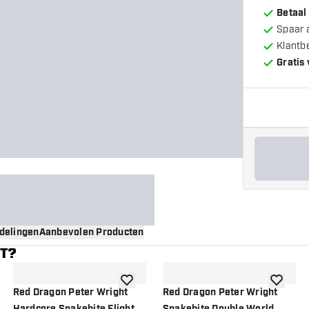
Betaal
Spaar 
Klantb
Gratis
delingen
Aanbevolen Producten
NT?
gen aan verlanglijst
toevoegen aan verlanglijst
toevoege
Red Dragon Peter Wright
Red Dragon Peter Wright
Hardcore Snakebite Flight
Snakebite Double World