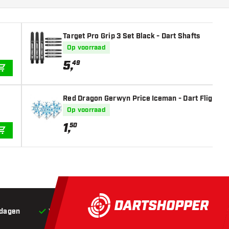
Target Pro Grip 3 Set Black - Dart Shafts
Op voorraad
5
,
49
IN WINKELWAGEN
Red Dragon Gerwyn Price Iceman - Dart Flights
Op voorraad
1
,
50
IN WINKELWAGEN
 dagen
Voor 22:00 besteld,
vandaag verstuurd*
Grat