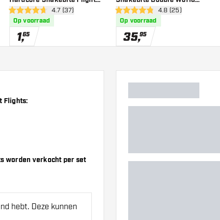
wer
open reviews drawer
4.7 (37)
open reviews drawe
4.8 (25)
White - Dart Flights
Champion Flight Collection -
4.7 score sterren
4.8 score sterren
Op voorraad
Op voorraad
Dart Flights
1
,
35
,
65
95
 Flights:
ts worden verkocht per set
hand hebt. Deze kunnen