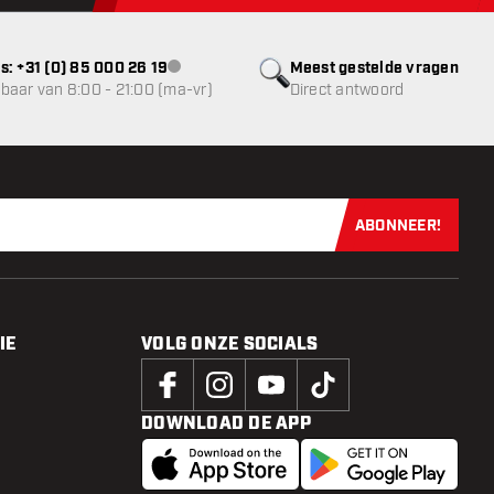
s: +31 (0) 85 000 26 19
Meest gestelde vragen
klantenservice niet beschikbaar
baar van 8:00 - 21:00 (ma-vr)
Direct antwoord
ABONNEER!
Schrijf je dir
IE
VOLG ONZE SOCIALS
DOWNLOAD DE APP