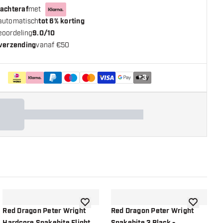
 achteraf
met
automatisch
tot 6% korting
eoordeling
9.0/10
 verzending
vanaf €50
+
3
n aan verlanglijst
toevoegen aan verlanglijst
toevoegen a
Red Dragon Peter Wright
Red Dragon Peter Wright
R
Hardcore Snakebite Flight
Snakebite 3 Black -
H