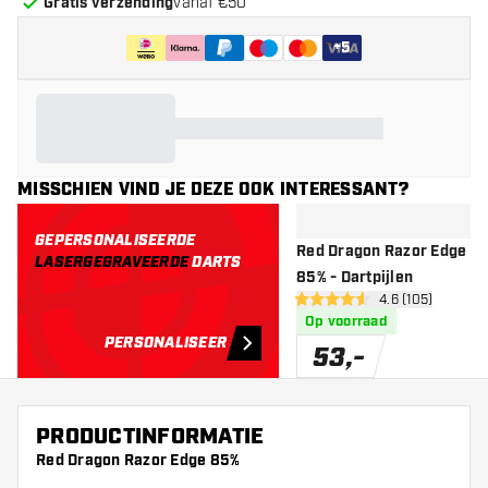
Gratis verzending
vanaf €50
+
5
MISSCHIEN VIND JE DEZE OOK INTERESSANT?
GEPERSONALISEERDE
Red Dragon Razor Edge S
LASERGEGRAVEERDE
DARTS
85% - Dartpijlen
open reviews d
4.6 (105)
4.6 score sterren
Op voorraad
PERSONALISEER
53
,
-
PRODUCTINFORMATIE
Red Dragon Razor Edge 85%