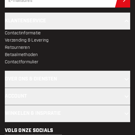
Schr
KLANTENSERVICE
Contactinformatie
Verzending & Levering
Retourneren
Betaalmethoden
Contactformulier
OVER ONS & DIENSTEN
ACCOUNT
WINKELEN & INSPIRATIE
VOLG ONZE SOCIALS