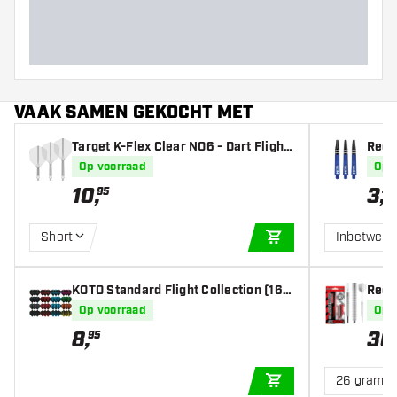
Barrel lengte (MM)
VAAK SAMEN GEKOCHT MET
Target K-Flex Clear NO6 - Dart Flight
Red 
s
fts
Op voorraad
Op 
10
,
3
,
95
45
Short
Inbetwee
IN WINKELWAGEN
KOTO Standard Flight Collection (16 s
Red 
ets) - Dart Flights
Op voorraad
Op 
8
,
36
95
26 gram
IN WINKELWAGEN