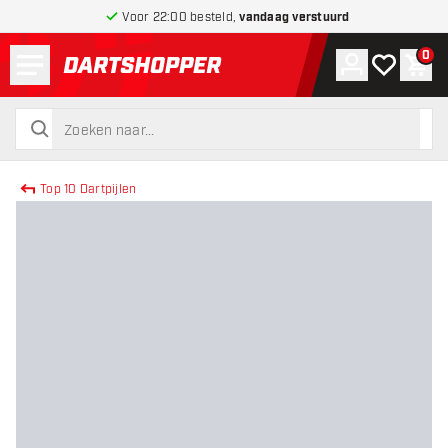
Voor 22:00 besteld,
vandaag verstuurd
Menu
0
Account
Mijn verlang
Win
terug naar home pagina
zoeken
zoeken
Top 10 Dartpijlen