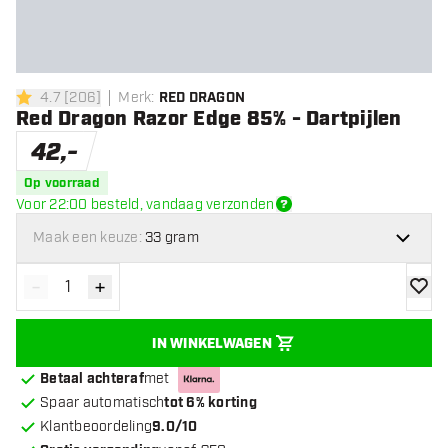
4.7
[
206
]
Merk
:
RED DRAGON
4.7 score sterren
Red Dragon Razor Edge 85% - Dartpijlen
42
,
-
Op voorraad
Voor 22:00 besteld, vandaag verzonden
Maak een keuze:
33 gram
-
+
Verminder hoeveelheid
Verhoog hoeveelheid
toevoe
IN WINKELWAGEN
Betaal achteraf
met
Spaar automatisch
tot 6% korting
Klantbeoordeling
9.0/10