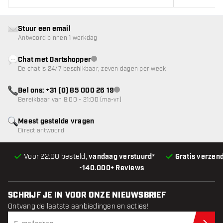
Stuur een email
Antwoord binnen 1 werkdag
Chat met Dartshopper
klantenservice niet beschikbaar
De chat is 24/7 beschikbaar, zeven dagen per week
Bel ons: +31 (0) 85 000 26 19
klantenservice niet beschikbaar
Bereikbaar van 8:00 - 21:00 (ma-vr)
Meest gestelde vragen
Direct antwoord
Voor 22:00 besteld,
vandaag verstuurd*
Gratis verzen
•
140.000+ Reviews
SCHRIJF JE IN VOOR ONZE NIEUWSBRIEF
Ontvang de laatste aanbiedingen en acties!