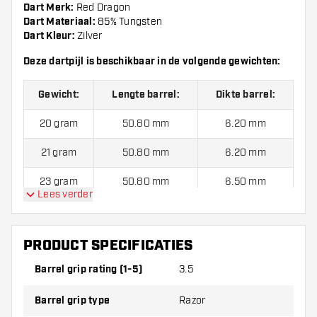
Dart Merk:
Red Dragon
Dart Materiaal:
85% Tungsten
Dart Kleur:
Zilver
Deze dartpijl is beschikbaar in de volgende gewichten:
Gewicht:
Lengte barrel:
Dikte barrel:
20 gram
50.80 mm
6.20 mm
21 gram
50.80 mm
6.20 mm
23 gram
50.80 mm
6.50 mm
Lees verder
24 gram
50.80 mm
6.80 mm
26 gram
50.80 mm
6.90 mm
PRODUCT SPECIFICATIES
28 gram
50.80 mm
7.30 mm
Barrel grip rating (1-5)
3.5
29 gram
50.80 mm
7.50 mm
Barrel grip type
Razor