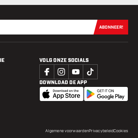
ABONNEER!
Schrijf je dir
IE
VOLG ONZE SOCIALS
DOWNLOAD DE APP
Algemene voorwaarden
Privacybeleid
Cookies