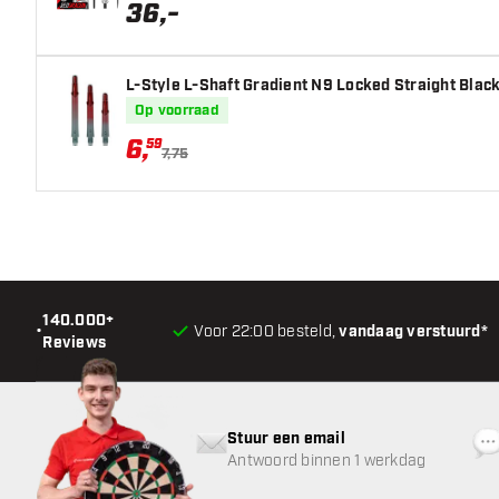
36
,
-
L-Style L-Shaft Gradient N9 Locked Straight Black
Op voorraad
6
,
59
7,75
140.000+
•
Voor 22:00 besteld,
vandaag verstuurd*
Reviews
Stuur een email
Antwoord binnen 1 werkdag