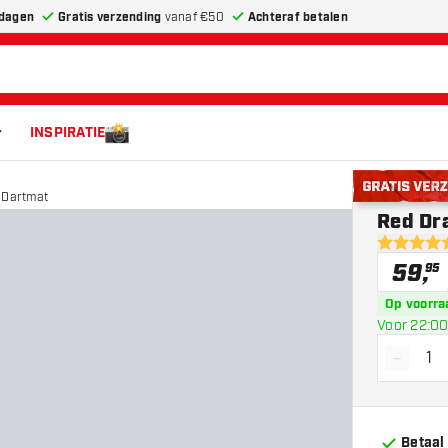
dagen
Gratis verzending
vanaf €50
Achteraf betalen
INSPIRATIE
 Dartmat
Gratis verze
Red Dr
4.6 score 
59
,
95
Op voorra
Voor 22:00
-
Vermin
Betaal