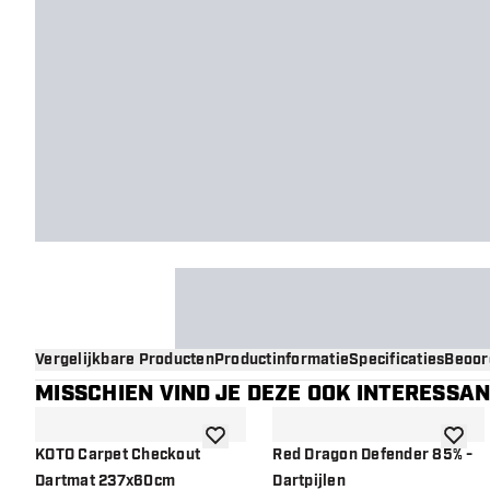
Vergelijkbare Producten
Productinformatie
Specificaties
Beoor
MISSCHIEN VIND JE DEZE OOK INTERESSA
toevoegen aan verlanglijst
toevoe
KOTO Carpet Checkout
Red Dragon Defender 85% -
Dartmat 237x60cm
Dartpijlen