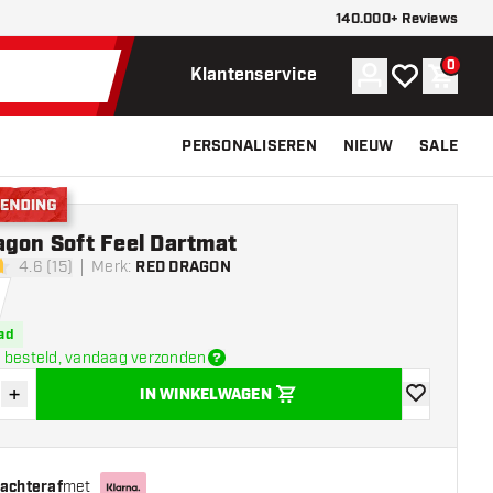
140.000+ Reviews
0
Account
Mijn verlangli
Winke
Klantenservice
PERSONALISEREN
NIEUW
SALE
nding
agon Soft Feel Dartmat
4.6 (15)
Merk
:
RED DRAGON
sterren
ad
 besteld, vandaag verzonden
+
IN WINKELWAGEN
der hoeveelheid
Verhoog hoeveelheid
toevoegen aa
 achteraf
met