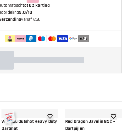
automatisch
tot 6% korting
eoordeling
9.0/10
 verzending
vanaf €50
+
3
n aan verlanglijst
toevoegen aan verlanglijst
toevoegen a
Winmau Outshot Heavy Duty
Red Dragon Javelin 85% -
R
Dartmat
Dartpijlen
-