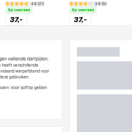
wer
open reviews drawer
4.8 (21)
open reviews drawe
3.8 (5)
4.8 score sterren
3.8 score sterren
Op voorraad
Op voorraad
37
,
-
37
,
-
en vallende dartpijlen.
 heeft verschillende
standaard werpafstand voor
e deze gebruiken.
ooien. Voor softtip gelden