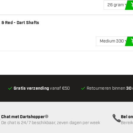
26 gram
 & Red - Dart Shafts
Medium 330
Gratis verzending
vanaf €50
Retourneren binnen
30
Chat met Dartshopper
Bel on
klantenservice niet beschikbaar
De chat is 24/7 beschikbaar, zeven dagen per week
Bereik