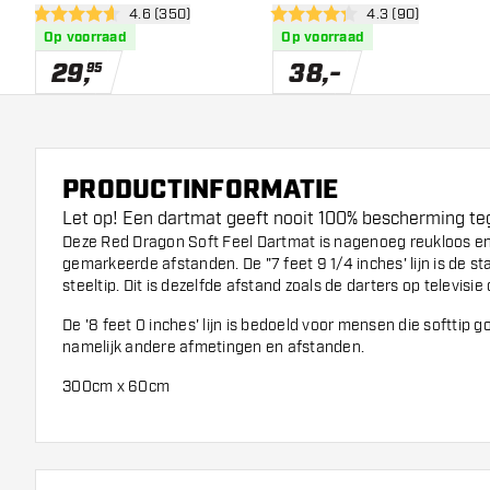
open reviews drawer
4.6 (350)
open reviews dra
4.3 (90)
4.6 score sterren
4.3 score sterren
Op voorraad
Op voorraad
29
,
38
,
-
95
PRODUCTINFORMATIE
Let op! Een dartmat geeft nooit 100% bescherming teg
Deze Red Dragon Soft Feel Dartmat is nagenoeg reukloos en
gemarkeerde afstanden. De "7 feet 9 1/4 inches' lijn is de 
steeltip. Dit is dezelfde afstand zoals de darters op televisi
De '8 feet 0 inches' lijn is bedoeld voor mensen die softtip g
namelijk andere afmetingen en afstanden.
300cm x 60cm