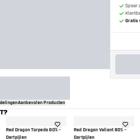
Spaar 
Klantb
Gratis
delingen
Aanbevolen Producten
NT?
gen aan verlanglijst
toevoegen aan verlanglijst
toevoege
Red Dragon Torpedo 80% -
Red Dragon Valiant 80% -
Dartpijlen
Dartpijlen