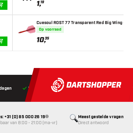
1
,
19
IN WINKELWAGEN
Cuesoul ROST 77 Transparent Red Big Wing - Dart
Op voorraad
10
,
35
IN WINKELWAGEN
 dagen
Voor 22:00 besteld,
vandaag verstuurd*
Grat
s: +31 (0) 85 000 26 19
Meest gestelde vragen
klantenservice niet beschikbaar
baar van 8:00 - 21:00 (ma-vr)
Direct antwoord