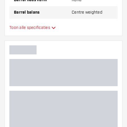
Barrel neus vorm
Barrel balans
Centre weighted
Materiaal dartpijlen
Tungsten 90%
Toon alle specificaties
Barrel neus grip
Dart speler
Barrel kleur
Barrel gripzone
Barrel vorm
Gewicht
Barrel dikte (MM)
Barrel lengte (MM)