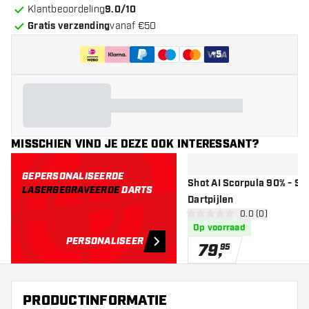
Klantbeoordeling
9.0/10
Gratis verzending
vanaf €50
+
5
MISSCHIEN VIND JE DEZE OOK INTERESSANT?
GEPERSONALISEERDE
Shot AI Scorpula 90% - Sof
LASERGEGRAVEERDE
DARTS
Dartpijlen
open reviews d
0.0 (0)
0 score sterren
Op voorraad
PERSONALISEER
79
,
95
PRODUCTINFORMATIE