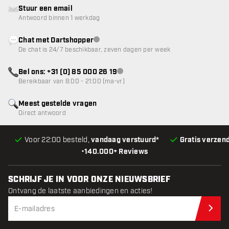
Stuur een email
Antwoord binnen 1 werkdag
Chat met Dartshopper
klantenservice niet beschikbaar
De chat is 24/7 beschikbaar, zeven dagen per week
Bel ons: +31 (0) 85 000 26 19
klantenservice niet beschikbaar
Bereikbaar van 8:00 - 21:00 (ma-vr)
Meest gestelde vragen
Direct antwoord
Voor 22:00 besteld,
vandaag verstuurd*
Gratis verzen
•
140.000+ Reviews
SCHRIJF JE IN VOOR ONZE NIEUWSBRIEF
Ontvang de laatste aanbiedingen en acties!
Schr