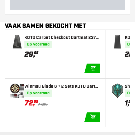
VAAK SAMEN GEKOCHT MET
KOTO Carpet Checkout Dartmat 237x
KOTO
60cm
Op voorraad
Op 
29
,
28
95
IN WINKELWAGEN
Winmau Blade 6 + 2 Sets KOTO Dartpi
Shot 
jlen - 90-delig - Dartset
ts
Op voorraad
Op 
72
,
1
,
95
50
77,95
IN WINKELWAGEN