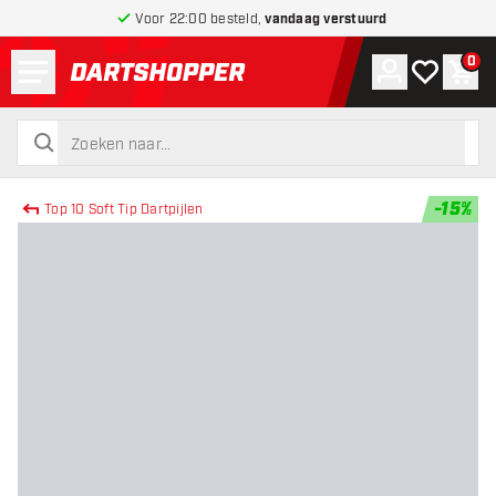
Voor 22:00 besteld,
vandaag verstuurd
Menu
0
Account
Mijn verlang
Win
terug naar home pagina
zoeken
zoeken
-
15
%
Top 10 Soft Tip Dartpijlen