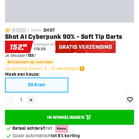
4.5
[
2
]
Merk
:
SHOT
4.5 score sterren
Shot AI Cyberpunk 90% - Soft Tip Darts
Adviesprijs:
152
,
96
179,95
Je bespaart
15%
!
Gratis verzending
Binnenkort op voorraad
Verzending binnen: 3 - 10 werkdagen
Maak een keuze
:
20 Gram
-
+
Verminder hoeveelheid
Verhoog hoeveelheid
toevoe
IN WINKELWAGEN
Betaal achteraf
met
Spaar automatisch
tot 6% korting