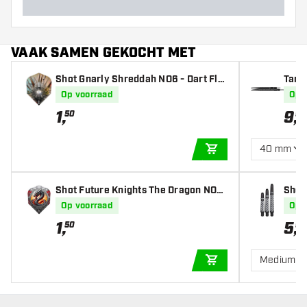
VAAK SAMEN GEKOCHT MET
Shot Gnarly Shreddah NO6 - Dart Flig
Targ
hts
Op voorraad
Op 
1
,
9
,
50
99
40 mm
IN WINKELWAGEN
Shot Future Knights The Dragon NO6
Shot 
- Dart Flights
Shaf
Op voorraad
Op 
1
,
5
,
50
95
Medium
IN WINKELWAGEN