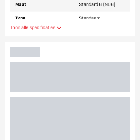
Maat
Standard 6 (NO6)
Type
Standaard
Toon alle specificaties
Flexibiliteit
Hoofdkleur