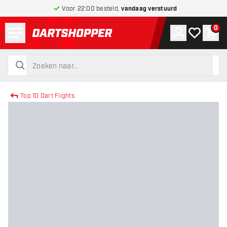
Voor 22:00 besteld,
vandaag verstuurd
Menu
0
Account
Mijn verlang
Win
terug naar home pagina
zoeken
zoeken
Top 10 Dart Flights