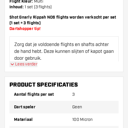
Flight Kleur:
Multi
Inhoud:
1 set (3 flights)
Shot Gnarly Rippah NO6 flights worden verkocht per set
(1 set = 3 flights)
Dartshopper tip!
Zorg dat je voldoende flights en shafts achter
de hand hebt. Deze kunnen slijten of kapot gaan
door gebruik.
Lees verder
Probeer eens een andere vorm, materiaal of
dikte van de flights om erachter te komen
PRODUCT SPECIFICATIES
welke variant het beste bij je past!
Aantal flights per set
3
Dart speler
Geen
Materiaal
100 Micron