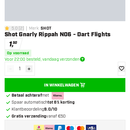
5.0
[
2
]
Merk
:
SHOT
5 score sterren
Shot Gnarly Rippah NO6 - Dart Flights
1
,
50
Op voorraad
Voor 22:00 besteld, vandaag verzonden
-
+
Verminder hoeveelheid
Verhoog hoeveelheid
toevoe
IN WINKELWAGEN
Betaal achteraf
met
Spaar automatisch
tot 6% korting
Klantbeoordeling
9.0/10
Gratis verzending
vanaf €50
+
5