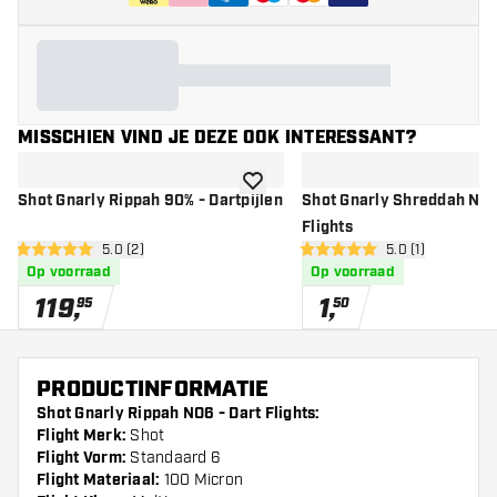
MISSCHIEN VIND JE DEZE OOK INTERESSANT?
toevoegen aan verlanglijst
Shot Gnarly Rippah 90% - Dartpijlen
Shot Gnarly Shreddah NO6
Flights
open reviews drawer
5.0 (2)
open reviews dr
5.0 (1)
5 score sterren
5 score sterren
Op voorraad
Op voorraad
119
,
1
,
95
50
PRODUCTINFORMATIE
Shot Gnarly Rippah NO6 - Dart Flights:
Flight Merk:
Shot
Flight Vorm:
Standaard 6
Flight Materiaal:
100 Micron