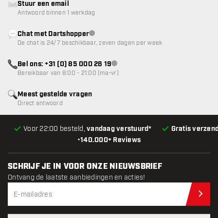
Stuur een email
Antwoord binnen 1 werkdag
Chat met Dartshopper
klantenservice niet beschikbaar
De chat is 24/7 beschikbaar, zeven dagen per week
Bel ons: +31 (0) 85 000 26 19
klantenservice niet beschikbaar
Bereikbaar van 8:00 - 21:00 (ma-vr)
Meest gestelde vragen
Direct antwoord
Voor 22:00 besteld,
vandaag verstuurd*
Gratis verzen
•
140.000+ Reviews
SCHRIJF JE IN VOOR ONZE NIEUWSBRIEF
Ontvang de laatste aanbiedingen en acties!
Schr