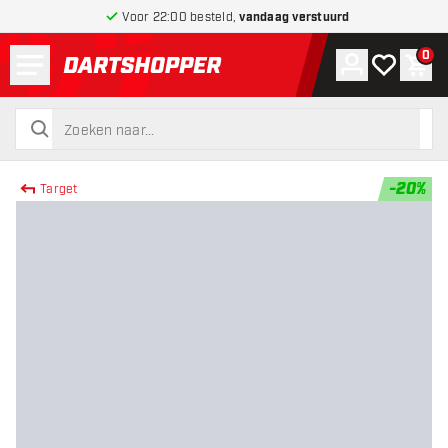
Voor 22:00 besteld,
vandaag verstuurd
Menu
0
Account
Mijn verlang
Win
terug naar home pagina
zoeken
zoeken
-
20
%
Target