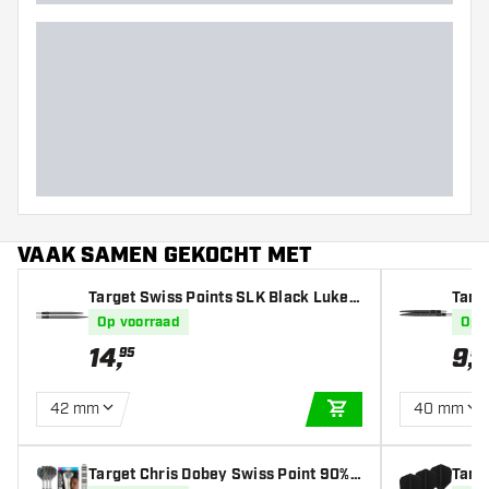
Barrel gripzone
Barrel vorm
Gewicht
Barrel dikte (MM)
Barrel lengte (MM)
VAAK SAMEN GEKOCHT MET
Target Swiss Points SLK Black Luke L
Targ
ittler
Op voorraad
Op 
14
,
9
,
95
99
42 mm
40 mm
IN WINKELWAGEN
Target Chris Dobey Swiss Point 90% -
Targe