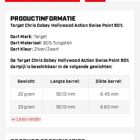
PRODUCTINFORMATIE
Target Chris Dobey Hollywood Action Swiss Point
90%
:
Dart Merk:
Target
Dart Materiaal:
90% Tungsten
Dart Kleur:
Zilver/Zwart
De Target Chris Dobey Hollywood Action Swiss Point 90%
dartpijl is beschikbaar in de volgende gewichten:
Gewicht:
Lengte barrel:
Dikte barrel:
22 gram
50.10 mm
6.45 mm
23 gram
50.10 mm
6.60 mm
Lees verder
24 Gram
50.10 mm
6.70 mm
Target Chris Dobey Hollywood Action Swiss Point 90%