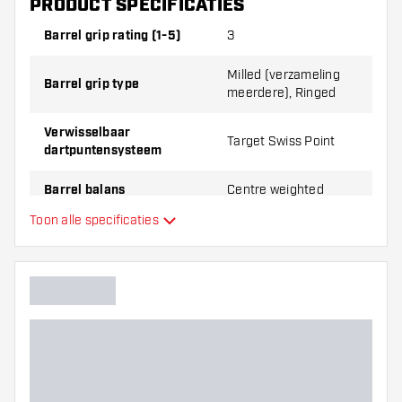
PRODUCT SPECIFICATIES
Dartpijlen worden standaard geleverd met:
3 Target Pro
Grip shafts en 3 Target Chris Dobey flights.
Barrel grip rating (1-5)
3
Milled (verzameling
Barrel grip type
meerdere), Ringed
Verwisselbaar
Target Swiss Point
dartpuntensysteem
Barrel balans
Centre weighted
Toon alle specificaties
Materiaal dartpijlen
Tungsten 90%
Barrel neus grip
Dart speler
Barrel kleur
Barrel neus vorm