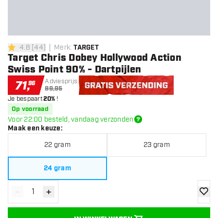
4.8
[
44
]
Merk
:
TARGET
4.8 score sterren
Target Chris Dobey Hollywood Action
Swiss Point 90% - Dartpijlen
Adviesprijs:
71
,
96
89,95
Je bespaart
20%
!
Gratis verzending
Op voorraad
Voor 22:00 besteld, vandaag verzonden
Maak een keuze
:
22 gram
23 gram
24 gram
-
+
Verminder hoeveelheid
Verhoog hoeveelheid
toevoe