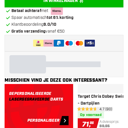
IN WINKELWAGEN
Betaal achteraf
met
Spaar automatisch
tot 6% korting
Klantbeoordeling
9.0/10
Gratis verzending
vanaf €50
+
5
MISSCHIEN VIND JE DEZE OOK INTERESSANT?
GEPERSONALISEERDE
Target Chris Dobey Swiss
LASERGEGRAVEERDE
DARTS
- Dartpijlen
open reviews d
4.7 (90)
4.7 score sterren
Op voorraad
PERSONALISEER
Adviesprijs:
71
,
96
89,95