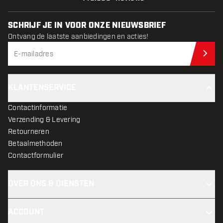
SCHRIJF JE IN VOOR ONZE NIEUWSBRIEF
Ontvang de laatste aanbiedingen en acties!
Schr
KLANTENSERVICE
Contactinformatie
Verzending & Levering
Retourneren
Betaalmethoden
Contactformulier
OVER ONS & DIENSTEN
ACCOUNT