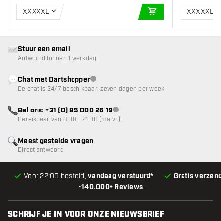
XXXXXL
XXXXXL
IN WINKELWAGEN
Stuur een email
Antwoord binnen 1 werkdag
Chat met Dartshopper
klantenservice niet beschikbaar
De chat is 24/7 beschikbaar, zeven dagen per week
Bel ons: +31 (0) 85 000 26 19
klantenservice niet beschikbaar
Bereikbaar van 8:00 - 21:00 (ma-vr)
Meest gestelde vragen
Direct antwoord
Voor 22:00 besteld,
vandaag verstuurd*
Gratis verzen
•
140.000+ Reviews
SCHRIJF JE IN VOOR ONZE NIEUWSBRIEF