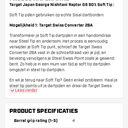
Target Japan George Nishitani Raptor G6 90% Soft Tip :
Soft Tip pijlen gebruiken op echte Sisal dartborden:
Mogelijkheid 1: Target Swiss Converter 2BA
Transformeer je Soft Tip dartpijlen in een handomdraai
naar Steel Tip en andersom. Het proces is eenvoudig:
verwijder je Soft Tip punt, schroef de Target Swiss
Converter 2BA vast in de schroefdraad van je pijl, en
bevestig vervolgens je Steel Swiss Point zoals je gewend
bent. Zo heb je in een mum van tijd je soft tip dartpijlen
omgezet in steel tip dartpijlen.
En wil je terug naar Soft Tip? Geen enkel probleem. Haal je
steel tip points uit je dartpijlen en draai de Target Swiss
Lees verder
Converter 2BA weer uit je dartpijl. Zo kun je je soft tip
points weer in de dartpijl stoppen en zijn je dartpijlen weer
geschikt voor een elektronisch dartboard.
PRODUCT SPECIFICATIES
Mogelijkheid 2: Conversion Points
Barrel grip rating (1-5)
4
Met een conversion point kun je een softtip dart geschikt