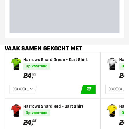
Barrel dikte (MM)
Target Japan George Nishitani Raptor G6 90% Soft Tip
Dartpijlen worden standaard geleverd met:
3 Target K-
Barrel lengte (MM)
Flex NO6 Flights
VAAK SAMEN GEKOCHT MET
Harrows Shard Green - Dart Shirt
Harr
Op voorraad
Op 
24
,
24
95
XXXXXL
XXXXXL
IN WINKELWAGEN
Harrows Shard Red - Dart Shirt
Harr
Op voorraad
Op 
24
,
24
95