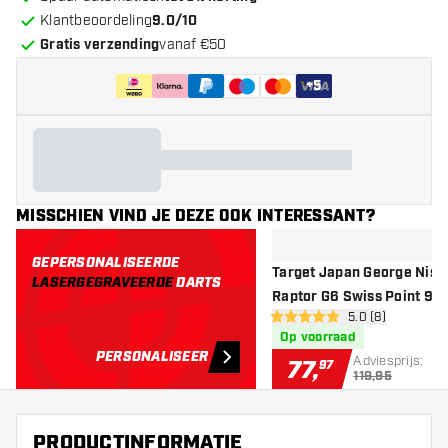
Klantbeoordeling
9.0/10
Gratis verzending
vanaf €50
+
5
MISSCHIEN VIND JE DEZE OOK INTERESSANT?
GEPERSONALISEERDE
Target Japan George Nishi
LASERGEGRAVEERDE
DARTS
Raptor G6 Swiss Point 90%
open reviews dr
5.0 (8)
Dartpijlen
5 score sterren
Op voorraad
PERSONALISEER
Adviesprijs:
77
,
97
119,95
PRODUCTINFORMATIE