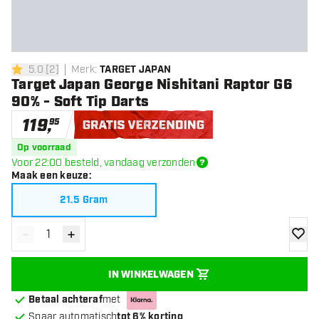
5.0
[
2
]
Merk
:
TARGET JAPAN
5 score sterren
Target Japan George Nishitani Raptor G6
90% - Soft Tip Darts
119
,
95
Gratis verzending
Op voorraad
Voor 22:00 besteld, vandaag verzonden
Maak een keuze
:
21.5 Gram
-
+
Verminder hoeveelheid
Verhoog hoeveelheid
toevoe
IN WINKELWAGEN
Betaal achteraf
met
Spaar automatisch
tot 6% korting