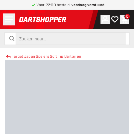
Voor 22:00 besteld,
vandaag verstuurd
Menu
0
Account
Mijn verlang
Win
terug naar home pagina
zoeken
zoeken
Target Japan Spelers Soft Tip Dartpijlen