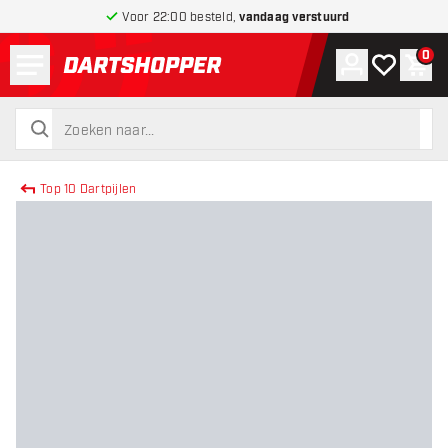
Voor 22:00 besteld,
vandaag verstuurd
Menu
0
Account
Mijn verlang
Win
terug naar home pagina
zoeken
zoeken
Top 10 Dartpijlen