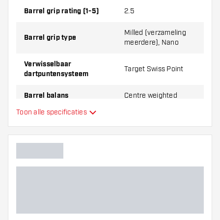
Flex NO6 Flights en Swiss Key Hanger
Barrel grip rating (1-5)
2.5
Milled (verzameling
Barrel grip type
meerdere), Nano
Verwisselbaar
Target Swiss Point
dartpuntensysteem
Barrel balans
Centre weighted
Toon alle specificaties
Materiaal dartpijlen
Tungsten 90%
Barrel neus grip
Dart speler
Barrel kleur
Barrel neus vorm