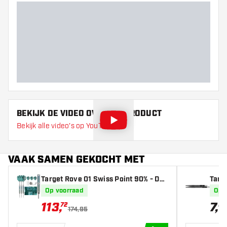
Barrel gripzone
Barrel vorm
Gewicht
Barrel dikte (MM)
Barrel lengte (MM)
BEKIJK DE VIDEO OVER DIT PRODUCT
Bekijk alle video's op YouTube
VAAK SAMEN GEKOCHT MET
Target Rove 01 Swiss Point 90% - Dar
Targe
tpijlen
Op voorraad
Op 
113
,
7
,
72
95
174,95