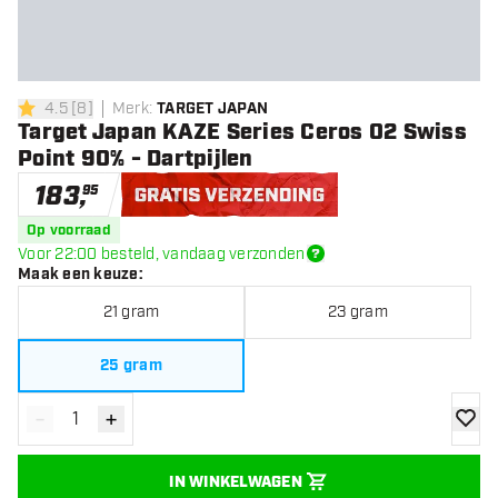
4.5
[
8
]
Merk
:
TARGET JAPAN
4.5 score sterren
Target Japan KAZE Series Ceros 02 Swiss
Point 90% - Dartpijlen
183
,
95
Gratis verzending
Op voorraad
Voor 22:00 besteld, vandaag verzonden
Maak een keuze
:
21 gram
23 gram
25 gram
-
+
Verminder hoeveelheid
Verhoog hoeveelheid
toevoe
IN WINKELWAGEN