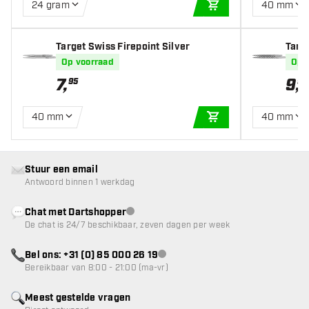
24 gram
40 mm
IN WINKELWAGEN
Target Swiss Firepoint Silver
Targ
Op voorraad
Op 
7
,
9
,
95
99
40 mm
40 mm
IN WINKELWAGEN
Stuur een email
Antwoord binnen 1 werkdag
Chat met Dartshopper
klantenservice niet beschikbaar
De chat is 24/7 beschikbaar, zeven dagen per week
Bel ons: +31 (0) 85 000 26 19
klantenservice niet beschikbaar
Bereikbaar van 8:00 - 21:00 (ma-vr)
Meest gestelde vragen