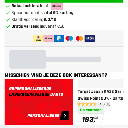
Betaal achteraf
met
Spaar automatisch
tot 6% korting
Klantbeoordeling
9.0/10
Gratis verzending
vanaf €50
+
5
MISSCHIEN VIND JE DEZE OOK INTERESSANT?
GEPERSONALISEERDE
Target Japan KAZE Series
LASERGEGRAVEERDE
DARTS
Swiss Point 90% - Dartpijl
open reviews dr
4.6 (11)
4.6 score sterren
Op voorraad
PERSONALISEER
183
,
95