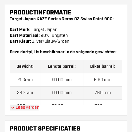
PRODUCTINFORMATIE
Target Japan KAZE Series Ceros 02 Swiss Point 90% :
Dart Merk:
Target Japan
Dart Materiaal:
90% Tungsten
Dart Kleur:
Zilver/Blauw/Groen
Deze dartpijl is beschikbaar in de volgende gewichten:
Gewicht:
Lengte barrel:
Dikte barrel:
21 Gram
50.00 mm
6.90 mm
23 Gram
50.00 mm
7.60 mm
25 Gram
50.00 mm
7.90 mm
Lees verder
Target Japan KAZE Series Ceros 02 Swiss Point 90%
Dartpijlen worden standaard geleverd met:
3 Target K-
PRODUCT SPECIFICATIES