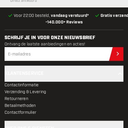
Direct antwoord
Voor 22:00 besteld,
vandaag verstuurd*
Gratis verzen
•
140.000+ Reviews
SCHRIJF JE IN VOOR ONZE NIEUWSBRIEF
Ontvang de laatste aanbiedingen en acties!
Schr
KLANTENSERVICE
Contactinformatie
Verzending & Levering
Retourneren
Betaalmethoden
Contactformulier