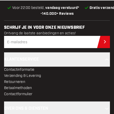
Voor 22:00 besteld,
vandaag verstuurd*
Gratis verzen
•
140.000+ Reviews
SCHRIJF JE IN VOOR ONZE NIEUWSBRIEF
Ontvang de laatste aanbiedingen en acties!
Schr
KLANTENSERVICE
Contactinformatie
Verzending & Levering
Retourneren
Betaalmethoden
Contactformulier
OVER ONS & DIENSTEN