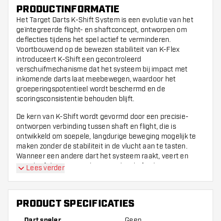
PRODUCTINFORMATIE
Het Target Darts K-Shift System is een evolutie van het
geïntegreerde flight- en shaftconcept, ontworpen om
deflecties tijdens het spel actief te verminderen.
Voortbouwend op de bewezen stabiliteit van K-Flex
introduceert K-Shift een gecontroleerd
verschuifmechanisme dat het systeem bij impact met
inkomende darts laat meebewegen, waardoor het
groeperingspotentieel wordt beschermd en de
scoringsconsistentie behouden blijft.
De kern van K-Shift wordt gevormd door een precisie-
ontworpen verbinding tussen shaft en flight, die is
ontwikkeld om soepele, langdurige beweging mogelijk te
maken zonder de stabiliteit in de vlucht aan te tasten.
Wanneer een andere dart het systeem raakt, veert en
verschuift het mee in plaats van hard af te buigen, wat
Lees verder
bounce-outs vermindert en de grip in het bord verbetert bij
strakke groeperingen.
PRODUCT SPECIFICATIES
De shaftbasis is vervaardigd uit lichtgewicht aluminium en
is voorzien van radiale groeven die extra grip bieden bij het
Dart speler
Geen