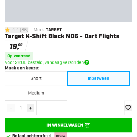
4.4
[
36
]
Merk
:
TARGET
4.4 score sterren
Target K-Shift Black NO6 - Dart Flights
19
,
99
Op voorraad
Voor 22:00 besteld, vandaag verzonden
Maak een keuze
:
Short
Inbetween
Medium
-
+
Verminder hoeveelheid
Verhoog hoeveelheid
toevoe
IN WINKELWAGEN
Betaal achteraf
met