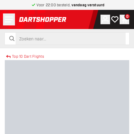
Voor 22:00 besteld,
vandaag verstuurd
Menu
0
Account
Mijn verlang
Win
terug naar home pagina
zoeken
zoeken
Top 10 Dart Flights