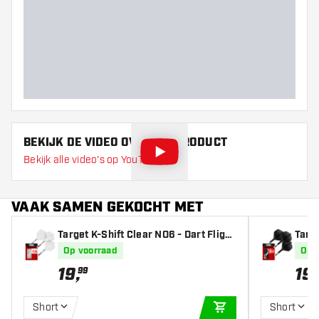
BEKIJK DE VIDEO OVER DIT PRODUCT
Bekijk alle video's op YouTube
VAAK SAMEN GEKOCHT MET
Target K-Shift Clear NO6 - Dart Flight
Targe
s
s
Op voorraad
Op 
19
,
19
,
99
Short
Short
IN WINKELWAGEN