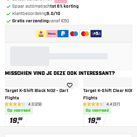
Spaar automatisch
tot 6% korting
Klantbeoordeling
9.0/10
Gratis verzending
vanaf €50
+
5
MISSCHIEN VIND JE DEZE OOK INTERESSANT?
toevoegen aan verlanglijst
Target K-Shift Black NO2 - Dart
Target K-Shift Clear NO6 -
Flights
Flights
open reviews drawer
4.3 (29)
open reviews d
4.4 (37)
4.3 score sterren
4.4 score sterren
Op voorraad
Op voorraad
19
,
19
,
99
99