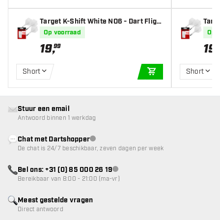
Target K-Shift White NO6 - Dart Fligh
Targe
ts
s
Op voorraad
Op 
19
,
19
,
99
Short
Short
IN WINKELWAGEN
Stuur een email
Antwoord binnen 1 werkdag
Chat met Dartshopper
klantenservice niet beschikbaar
De chat is 24/7 beschikbaar, zeven dagen per week
Bel ons: +31 (0) 85 000 26 19
klantenservice niet beschikbaar
Bereikbaar van 8:00 - 21:00 (ma-vr)
Meest gestelde vragen
Direct antwoord