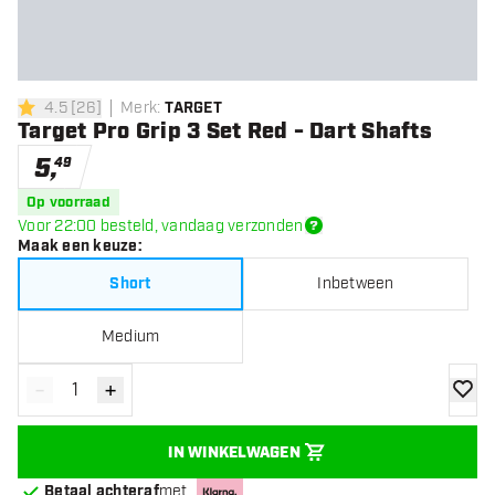
4.5
[
26
]
Merk
:
TARGET
4.5 score sterren
Target Pro Grip 3 Set Red - Dart Shafts
5
,
49
Op voorraad
Voor 22:00 besteld, vandaag verzonden
Maak een keuze
:
Short
Inbetween
Medium
-
+
Verminder hoeveelheid
Verhoog hoeveelheid
toevoe
IN WINKELWAGEN
Betaal achteraf
met