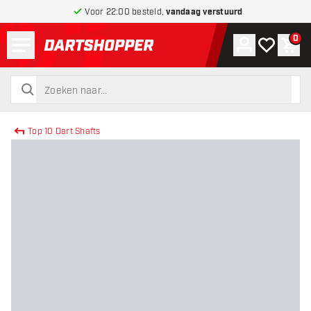
Voor 22:00 besteld,
vandaag verstuurd
Menu
0
Account
Mijn verlang
Win
terug naar home pagina
zoeken
zoeken
Top 10 Dart Shafts