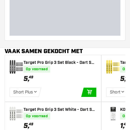
VAAK SAMEN GEKOCHT MET
Target Pro Grip 3 Set Black - Dart Sha
Targe
fts
afts
Op voorraad
Op 
5
,
5
,
49
49
Short Plus
Short
IN WINKELWAGEN
Target Pro Grip 3 Set White - Dart Sh
KOTO
afts
Op voorraad
Op 
5
,
1
,
49
45