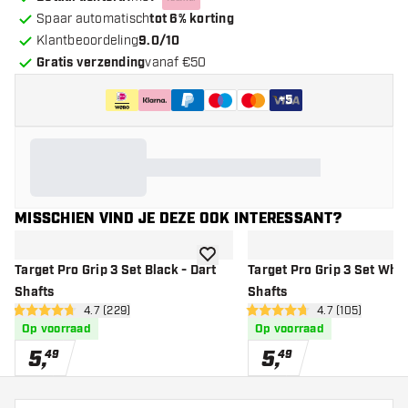
Spaar automatisch
tot 6% korting
Klantbeoordeling
9.0/10
Gratis verzending
vanaf €50
+
5
MISSCHIEN VIND JE DEZE OOK INTERESSANT?
toevoegen aan verlanglijst
Target Pro Grip 3 Set Black - Dart
Target Pro Grip 3 Set Whit
Shafts
Shafts
open reviews drawer
4.7 (229)
open reviews d
4.7 (105)
4.7 score sterren
4.7 score sterren
Op voorraad
Op voorraad
5
,
5
,
49
49