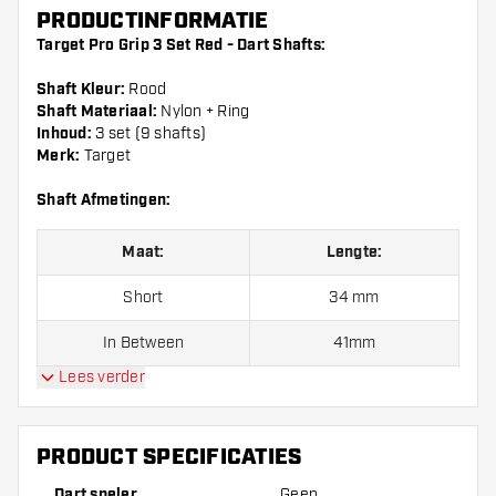
PRODUCTINFORMATIE
Target Pro Grip 3 Set Red - Dart Shafts:
Shaft Kleur:
Rood
Shaft Materiaal:
Nylon + Ring
Inhoud:
3 set (9 shafts)
Merk:
Target
Shaft Afmetingen:
Maat:
Lengte:
Short
34 mm
In Between
41mm
Lees verder
Medium
48 mm
PRODUCT SPECIFICATIES
Let op!:
Opgegeven lengte van de Target Pro Grip Shaft
Red is gemeten exclusief schroefdraad.
Dart speler
Geen