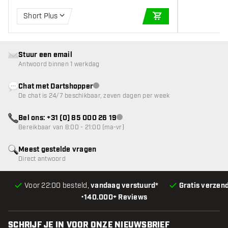
Short Plus
IN WINKELWAGEN
Stuur een email
Antwoord binnen 1 werkdag
Chat met Dartshopper
klantenservice niet beschikbaar
De chat is 24/7 beschikbaar, zeven dagen per week
Bel ons: +31 (0) 85 000 26 19
klantenservice niet beschikbaar
Bereikbaar van 8:00 - 21:00 (ma-vr)
Meest gestelde vragen
Direct antwoord
Voor 22:00 besteld,
vandaag verstuurd*
Gratis verzen
•
140.000+ Reviews
SCHRIJF JE IN VOOR ONZE NIEUWSBRIEF