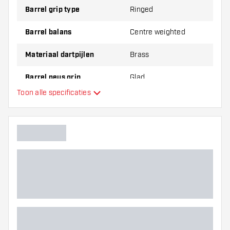
Barrel grip type
Ringed
Barrel balans
Centre weighted
Materiaal dartpijlen
Brass
Barrel neus grip
Glad
Toon alle specificaties
Dart speler
Barrel kleur
Barrel neus vorm
Barrel gripzone
Barrel vorm
Gewicht