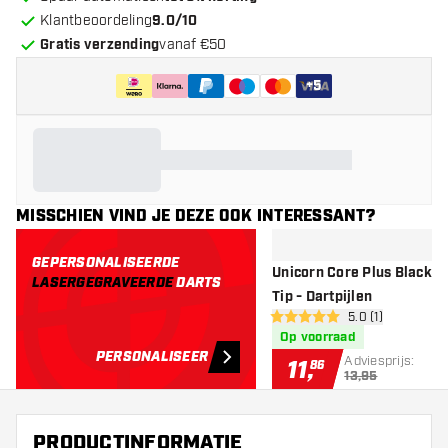
Klantbeoordeling
9.0/10
Gratis verzending
vanaf €50
+
5
MISSCHIEN VIND JE DEZE OOK INTERESSANT?
GEPERSONALISEERDE
Unicorn Core Plus Black B
LASERGEGRAVEERDE
DARTS
Tip - Dartpijlen
open reviews dr
5.0 (1)
5 score sterren
Op voorraad
PERSONALISEER
Adviesprijs:
11
,
86
13,95
PRODUCTINFORMATIE