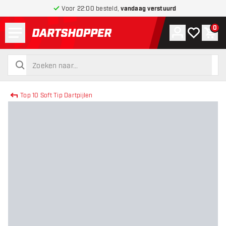
Voor 22:00 besteld,
vandaag verstuurd
Menu
0
Account
Mijn verlang
Win
terug naar home pagina
zoeken
zoeken
Top 10 Soft Tip Dartpijlen