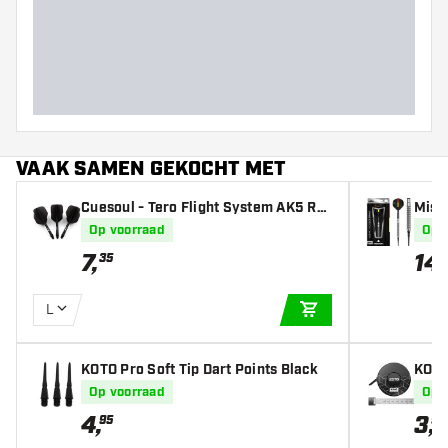
Barrel dikte (MM)
Barrel lengte (MM)
VAAK SAMEN GEKOCHT MET
Cuesoul - Tero Flight System AK5 Ro
Miss
st Standaard - Black - Dart Flights
Tip D
Op voorraad
Op 
7
,
14
,
35
L
IN WINKELWAGEN
KOTO Pro Soft Tip Dart Points Black
KOTO
e Da
Op voorraad
Op 
4
,
3
,
95
95