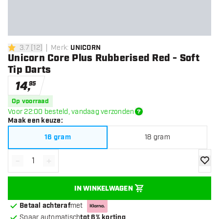
3.7
[
12
]
Merk
:
UNICORN
3.7 score sterren
Unicorn Core Plus Rubberised Red - Soft
Tip Darts
14
,
95
Op voorraad
Voor 22:00 besteld, vandaag verzonden
Maak een keuze
:
16 gram
18 gram
-
+
Verminder hoeveelheid
Verhoog hoeveelheid
toevoe
IN WINKELWAGEN
Betaal achteraf
met
Spaar automatisch
tot 6% korting