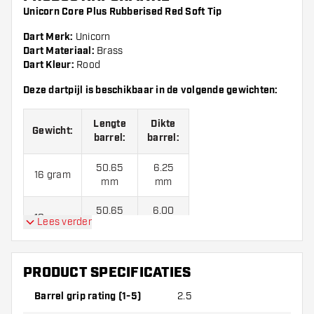
Unicorn Core Plus Rubberised Red Soft Tip
Dart Merk:
Unicorn
Dart Materiaal:
Brass
Dart Kleur:
Rood
Deze dartpijl is beschikbaar in de volgende gewichten:
Lengte
Dikte
Gewicht:
barrel:
barrel:
50.65
6.25
16 gram
mm
mm
50.65
6.00
18 gram
Lees verder
mm
mm
Unicorn Core Plus Rubberised Red Soft Tip dartpijlen
PRODUCT SPECIFICATIES
worden standaard geleverd met:
3 medium nylon shafts
en Unicorn flights.
Barrel grip rating (1-5)
2.5