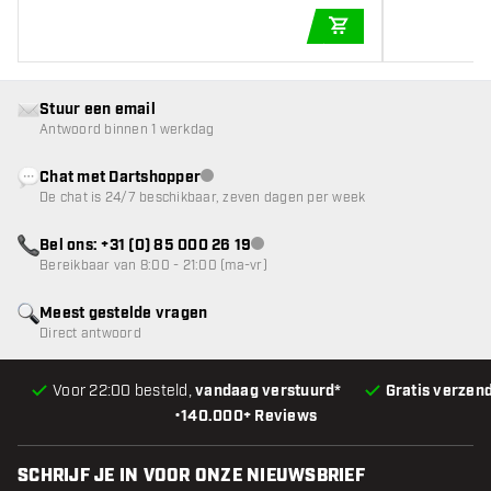
IN WINKELWAGEN
Stuur een email
Antwoord binnen 1 werkdag
Chat met Dartshopper
klantenservice niet beschikbaar
De chat is 24/7 beschikbaar, zeven dagen per week
Bel ons: +31 (0) 85 000 26 19
klantenservice niet beschikbaar
Bereikbaar van 8:00 - 21:00 (ma-vr)
Meest gestelde vragen
Direct antwoord
Voor 22:00 besteld,
vandaag verstuurd*
Gratis verzen
•
140.000+ Reviews
SCHRIJF JE IN VOOR ONZE NIEUWSBRIEF