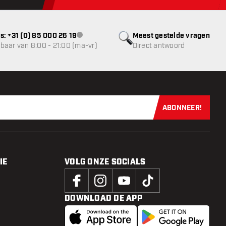
s: +31 (0) 85 000 26 19
Meest gestelde vragen
klantenservice niet beschikbaar
baar van 8:00 - 21:00 (ma-vr)
Direct antwoord
ABONNEER!
Schrijf je dir
IE
VOLG ONZE SOCIALS
DOWNLOAD DE APP