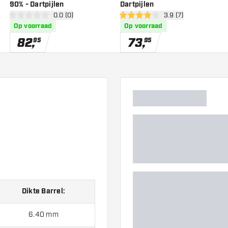
90% - Dartpijlen
Dartpijlen
er
open reviews drawer
0.0 (0)
open reviews drawe
3.9 (7)
0 score sterren
3.9 score sterren
Op voorraad
Op voorraad
82
,
73
,
95
95
Dikte Barrel
:
6.40 mm