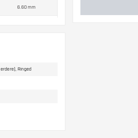
6.60 mm
6.90 mm
 met:
3 Unicorn Wraight
eerdere), Ringed