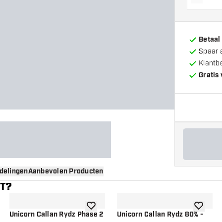
Vermin
Betaal
Spaar 
Klantb
Gratis
delingen
Aanbevolen Producten
NT?
gen aan verlanglijst
toevoegen aan verlanglijst
toevoege
Unicorn Callan Rydz Phase 2
Unicorn Callan Rydz 80% -