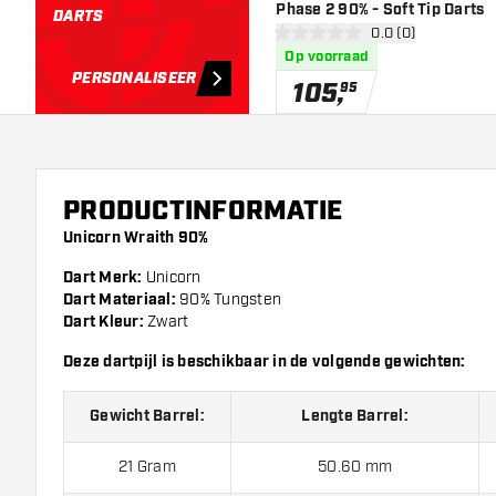
Phase 2 90% - Soft Tip Darts
DARTS
open reviews draw
0.0 (0)
0 score sterren
Op voorraad
PERSONALISEER
105
,
95
PRODUCTINFORMATIE
Unicorn Wraith 90%
Dart Merk:
Unicorn
Dart Materiaal:
90% Tungsten
Dart Kleur:
Zwart
Deze dartpijl is beschikbaar in de volgende gewichten:
Gewicht Barrel:
Lengte Barrel:
21 Gram
50.60 mm