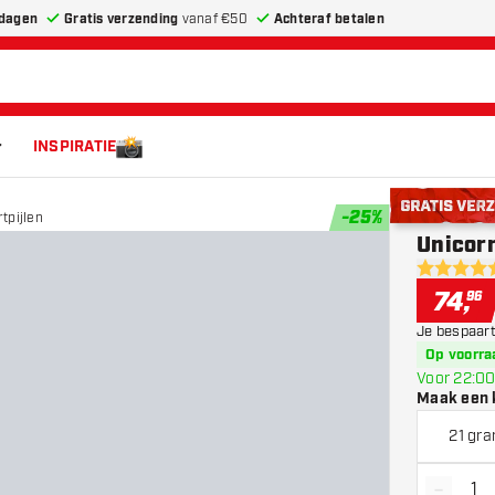
dagen
Gratis verzending
vanaf €50
Achteraf betalen
INSPIRATIE
-
25
%
tpijlen
Gratis verze
Unicorn
5 score st
74
,
96
Je bespaart
Op voorra
Voor 22:00
Maak een 
21 gr
-