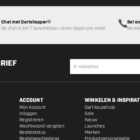
Chat met Dartshopper
Bel on
klantenservice niet beschikbaar
De chat is 24/7 beschikbaar, zeven dagen per week
Bereik
BRIEF
ACCOUNT
WINKELEN & INSPIRAT
Mijn Account
Dart keuzehulp
Inloggen
Sale
Registreren
Nieuw
Wachtwoord vergeten
Launches
Bestelstatus
Merken
Bestelgeschiedenis
Productpersonalisatie