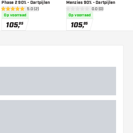
Phase 2 90% - Dartpijlen
Menzies 90% - Dartpijlen
9
r
open reviews drawer
5.0 (2)
open reviews drawer
0.0 (0)
5 score sterren
0 score sterren
0
Op voorraad
Op voorraad
105
,
105
,
95
95