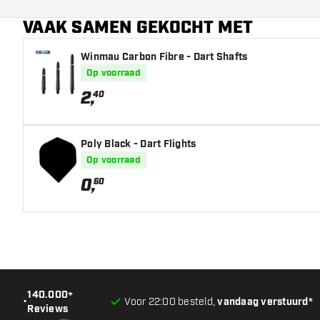
VAAK SAMEN GEKOCHT MET
Barrel neus vorm
Winmau Carbon Fibre - Dart Shafts
Barrel gripzone
Op voorraad
Barrel vorm
2
,
40
Gewicht
Poly Black - Dart Flights
Barrel dikte (MM)
Op voorraad
0
,
60
Barrel lengte (MM)
140.000+
•
Voor 22:00 besteld,
vandaag verstuurd*
Reviews