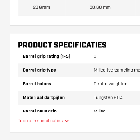
23 Gram
50.60 mm
25 Gram
50.60 mm
Unicorn Wraith 90% dartpijlen worden standaard geleverd
Flights en 3 Gripper Unicorn Shafts.
PRODUCT SPECIFICATIES
Barrel grip rating (1-5)
3
Barrel grip type
Milled (verzameling m
Barrel balans
Centre weighted
Materiaal dartpijlen
Tungsten 90%
Barrel neus grip
Milled
Toon alle specificaties
Dart speler
Barrel kleur