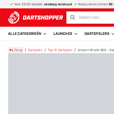
Voor 22:00 besteld,
vandaag verstuurd
Retourneren binnen
30 
zoeken
terug naar home pagina
ALLE CATEGORIEËN
LAUNCHES
DARTSPELERS
Terug
Dartpijlen
Top 10 Dartpijlen
Unicorn Wraith 90% - Dar