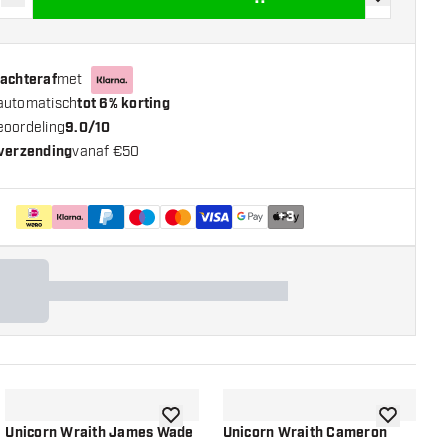
der hoeveelheid
Verhoog hoeveelheid
toevoegen aa
 achteraf
met
automatisch
tot 6% korting
eoordeling
9.0/10
 verzending
vanaf €50
+
3
n aan verlanglijst
toevoegen aan verlanglijst
toevoegen a
Unicorn Wraith James Wade
Unicorn Wraith Cameron
U