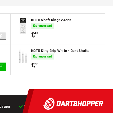
KOTO Shaft Rings 24pcs
Op voorraad
1
,
45
IN WINKELWAGEN
KOTO King Grip White - Dart Shafts
Op voorraad
1
,
19
IN WINKELWAGEN
 dagen
Voor 22:00 besteld,
vandaag verstuurd*
Grat