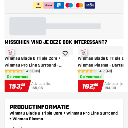
+
5
MISSCHIEN VIND JE DEZE OOK INTERESSANT?
toevoegen aan verlanglijst
Winmau Blade 6 Triple Core +
Winmau Blade 6 Triple Cor
Winmau Pro Line Surround -
Winmau Plasma - Dartset
open reviews drawer
4.6 (196)
open reviews d
4.2 (48)
Dartset
4.6 score sterren
4.2 score sterren
Op voorraad
Op voorraad
Adviesprijs:
Adviesprijs:
153
,
182
,
95
90
155,95
184,90
PRODUCTINFORMATIE
Winmau Blade 6 Triple Core + Winmau Pro Line Surround
+ Winmau Plasma