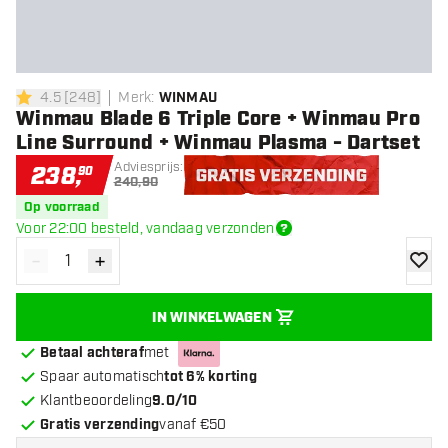
4.5
[
248
]
Merk
:
WINMAU
4.5 score sterren
Winmau Blade 6 Triple Core + Winmau Pro
Line Surround + Winmau Plasma - Dartset
Adviesprijs:
238
,
90
240,90
Gratis verzending
Op voorraad
Voor 22:00 besteld, vandaag verzonden
-
+
Verminder hoeveelheid
Verhoog hoeveelheid
toevoe
IN WINKELWAGEN
Betaal achteraf
met
Spaar automatisch
tot 6% korting
Klantbeoordeling
9.0/10
Gratis verzending
vanaf €50