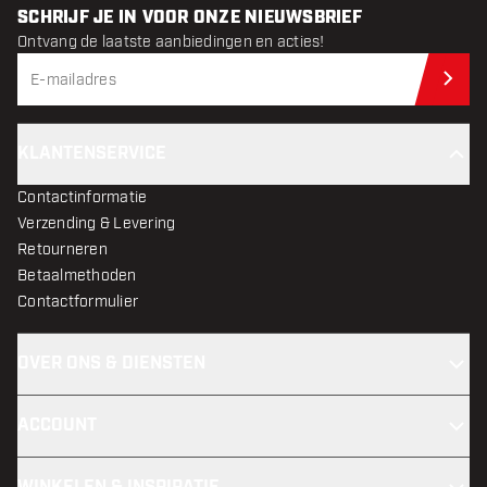
SCHRIJF JE IN VOOR ONZE NIEUWSBRIEF
Ontvang de laatste aanbiedingen en acties!
Schr
KLANTENSERVICE
Contactinformatie
Verzending & Levering
Retourneren
Betaalmethoden
Contactformulier
OVER ONS & DIENSTEN
ACCOUNT