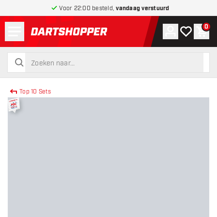
Voor 22:00 besteld,
vandaag verstuurd
Menu
0
Account
Mijn verlang
Win
terug naar home pagina
zoeken
zoeken
Top 10 Sets