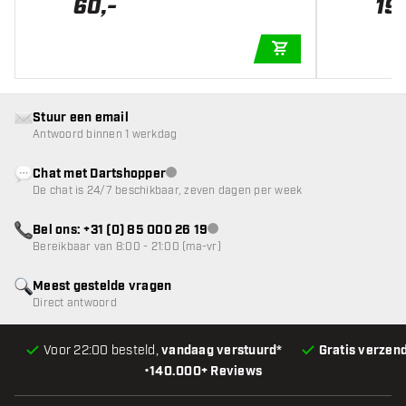
60
,
-
19
,
IN WINKELWAGEN
Stuur een email
Antwoord binnen 1 werkdag
Chat met Dartshopper
klantenservice niet beschikbaar
De chat is 24/7 beschikbaar, zeven dagen per week
Bel ons: +31 (0) 85 000 26 19
klantenservice niet beschikbaar
Bereikbaar van 8:00 - 21:00 (ma-vr)
Meest gestelde vragen
Direct antwoord
Voor 22:00 besteld,
vandaag verstuurd*
Gratis verzen
•
140.000+ Reviews