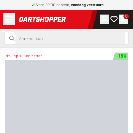
Voor 22:00 besteld,
vandaag verstuurd
Menu
0
Account
Mijn verlang
Win
terug naar home pagina
zoeken
zoeken
-
15
%
Top 10 Cabinetten