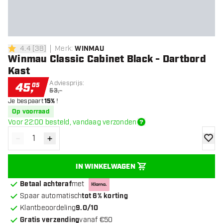
4.4
[
38
]
Merk
:
WINMAU
4.4 score sterren
Winmau Classic Cabinet Black - Dartbord
Kast
Adviesprijs:
45
,
05
53,-
Je bespaart
15%
!
Op voorraad
Voor 22:00 besteld, vandaag verzonden
-
+
Verminder hoeveelheid
Verhoog hoeveelheid
toevoe
IN WINKELWAGEN
Betaal achteraf
met
Spaar automatisch
tot 6% korting
Klantbeoordeling
9.0/10
Gratis verzending
vanaf €50