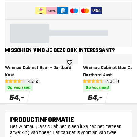
+
5
MISSCHIEN VIND JE DEZE OOK INTERESSANT?
toevoegen aan verlanglijst
Winmau Cabinet Beer - Dartbord
Winmau Cabinet Man Cave
Kast
Dartbord Kast
open reviews drawer
4.2 (21)
open reviews d
4.6 (14)
4.2 score sterren
4.6 score sterren
Op voorraad
Op voorraad
54
,
-
54
,
-
PRODUCTINFORMATIE
Het Winmau Classic Cabinet is een luxe cabinet met een
afwerking van fineer. Het cabinet is voorzien van twee