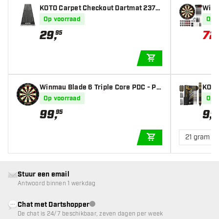
KOTO Carpet Checkout Dartmat 237x
Winm
60cm
jlen 
Op voorraad
Op 
29
,
72
95
IN WINKELWAGEN
Winmau Blade 6 Triple Core PDC - Pr
KOTO
ofessioneel Dartbord
jlen
Op voorraad
Op 
99
,
9
,
95
95
21 gram
IN WINKELWAGEN
Stuur een email
Antwoord binnen 1 werkdag
Chat met Dartshopper
klantenservice niet beschikbaar
De chat is 24/7 beschikbaar, zeven dagen per week