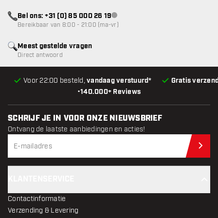
Bel ons: +31 (0) 85 000 26 19
klantenservice niet beschikbaar
Bereikbaar van 8:00 - 21:00 (ma-vr)
Meest gestelde vragen
Direct antwoord
Voor 22:00 besteld,
vandaag verstuurd*
Gratis verzen
•
140.000+ Reviews
SCHRIJF JE IN VOOR ONZE NIEUWSBRIEF
Ontvang de laatste aanbiedingen en acties!
Schr
KLANTENSERVICE
Contactinformatie
Verzending & Levering