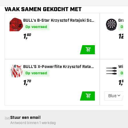
VAAK SAMEN GEKOCHT MET
BULL's B-Star Krzysztof Ratajski Sco
Gran
remaster - Dart Flights
Elek
Op voorraad
Op 
1
,
12
60
IN WINKELWAGEN
BULL'S X-Powerflite Krzysztof Ratajs
Winma
ki NO6 - Dart Flights
Op voorraad
Op 
1
,
1
,
70
95
Blue
IN WINKELWAGEN
Stuur een email
Antwoord binnen 1 werkdag