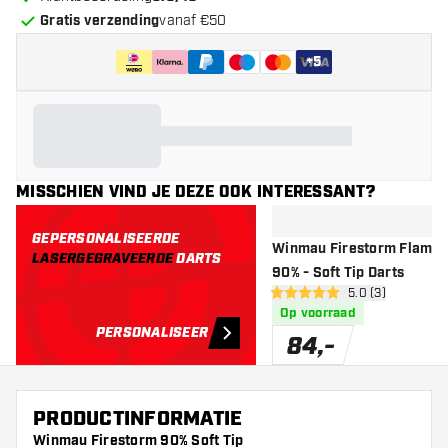
Gratis verzending
vanaf €50
+
5
MISSCHIEN VIND JE DEZE OOK INTERESSANT?
GEPERSONALISEERDE
Winmau Firestorm Flame 
LASERGEGRAVEERDE
DARTS
90% - Soft Tip Darts
open reviews dr
5.0 (3)
5 score sterren
Op voorraad
PERSONALISEER
84
,
-
PRODUCTINFORMATIE
Winmau Firestorm 90% Soft Tip