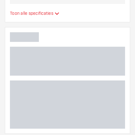
Materiaal dartpijlen
Tungsten 90%
Toon alle specificaties
Barrel neus grip
Dart speler
Barrel kleur
Barrel gripzone
Barrel vorm
Gewicht
Barrel dikte (MM)
Barrel lengte (MM)