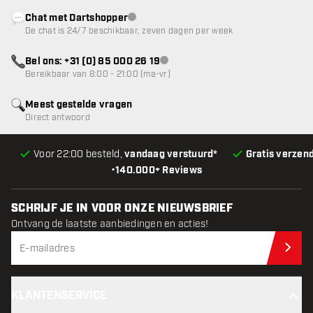
Chat met Dartshopper
klantenservice niet beschikbaar
De chat is 24/7 beschikbaar, zeven dagen per week
Bel ons: +31 (0) 85 000 26 19
klantenservice niet beschikbaar
Bereikbaar van 8:00 - 21:00 (ma-vr)
Meest gestelde vragen
Direct antwoord
Voor 22:00 besteld,
vandaag verstuurd*
Gratis verzen
•
140.000+ Reviews
SCHRIJF JE IN VOOR ONZE NIEUWSBRIEF
Ontvang de laatste aanbiedingen en acties!
Schr
KLANTENSERVICE