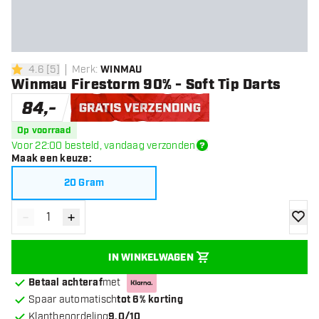
4.6
[
5
]
Merk
:
WINMAU
4.6 score sterren
Winmau Firestorm 90% - Soft Tip Darts
84
,
-
Gratis verzending
Op voorraad
Voor 22:00 besteld, vandaag verzonden
Maak een keuze
:
20 Gram
-
+
Verminder hoeveelheid
Verhoog hoeveelheid
toevoe
IN WINKELWAGEN
Betaal achteraf
met
Spaar automatisch
tot 6% korting
Klantbeoordeling
9.0/10