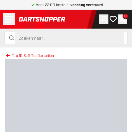
Voor 22:00 besteld,
vandaag verstuurd
Menu
0
Account
Mijn verlang
Win
terug naar home pagina
zoeken
zoeken
Top 10 Soft Tip Dartpijlen