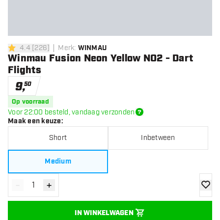
4.4
[
226
]
Merk
:
WINMAU
4.4 score sterren
Winmau Fusion Neon Yellow NO2 - Dart
Flights
9
,
50
Op voorraad
Voor 22:00 besteld, vandaag verzonden
Maak een keuze
:
Short
Inbetween
Medium
-
+
Verminder hoeveelheid
Verhoog hoeveelheid
toevoe
IN WINKELWAGEN