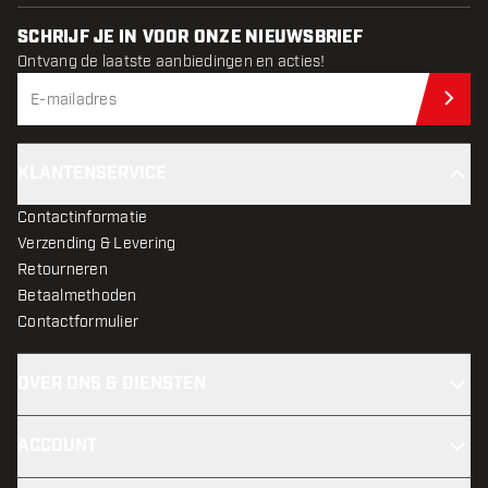
SCHRIJF JE IN VOOR ONZE NIEUWSBRIEF
Ontvang de laatste aanbiedingen en acties!
Schr
KLANTENSERVICE
Contactinformatie
Verzending & Levering
Retourneren
Betaalmethoden
Contactformulier
OVER ONS & DIENSTEN
ACCOUNT