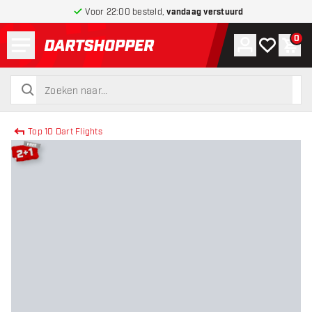
Voor 22:00 besteld,
vandaag verstuurd
Menu
0
Account
Mijn verlang
Win
terug naar home pagina
zoeken
zoeken
Top 10 Dart Flights