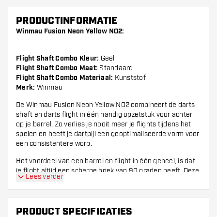
PRODUCTINFORMATIE
Winmau Fusion Neon Yellow NO2:
Flight Shaft Combo Kleur:
Geel
Flight Shaft Combo Maat:
Standaard
Flight Shaft Combo Materiaal:
Kunststof
Merk:
Winmau
De Winmau Fusion Neon Yellow NO2 combineert de darts
shaft en darts flight in één handig opzetstuk voor achter
op je barrel. Zo verlies je nooit meer je flights tijdens het
spelen en heeft je dartpijl een geoptimaliseerde vorm voor
een consistentere worp.
Het voordeel van een barrel en flight in één geheel, is dat
je flight altijd een scherpe hoek van 90 graden heeft. Deze
Lees verder
staat ook altijd recht op je dartpijl en vormt een meer
aerodynamisch geheel ten opzichte van een normale
barrel met flight.
PRODUCT SPECIFICATIES