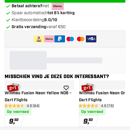
Betaal achteraf
met
Spaar automatisch
tot 6% korting
Klantbeoordeling
9.0/10
Gratis verzending
vanaf €50
+
5
MISSCHIEN VIND JE DEZE OOK INTERESSANT?
toevoegen aan verlanglijst
Winmau Fusion Neon Yellow NO6 -
Winmau Fusion Neon Oran
Dart Flights
Dart Flights
open reviews drawer
4.6 (84)
open reviews d
4.6 (76)
4.6 score sterren
4.6 score sterren
Op voorraad
Op voorraad
9
,
9
,
50
50