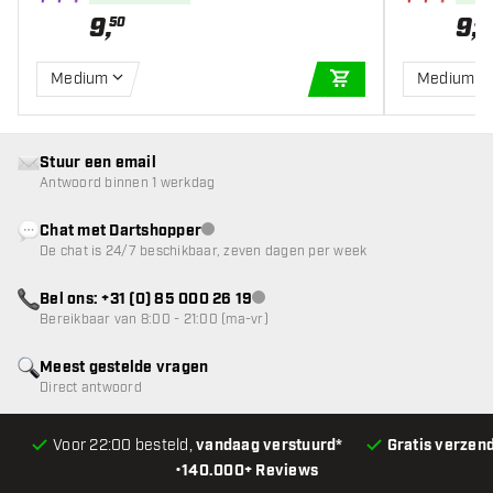
9
,
9
,
50
50
Medium
Medium
IN WINKELWAGEN
Stuur een email
Antwoord binnen 1 werkdag
Chat met Dartshopper
klantenservice niet beschikbaar
De chat is 24/7 beschikbaar, zeven dagen per week
Bel ons: +31 (0) 85 000 26 19
klantenservice niet beschikbaar
Bereikbaar van 8:00 - 21:00 (ma-vr)
Meest gestelde vragen
Direct antwoord
Voor 22:00 besteld,
vandaag verstuurd*
Gratis verzen
•
140.000+ Reviews