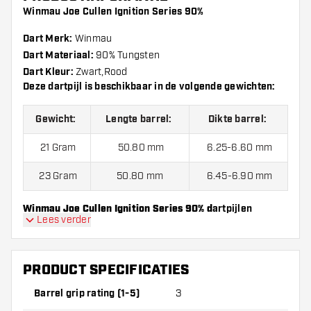
Winmau Joe Cullen Ignition Series 90%
Dart Merk:
Winmau
Dart Materiaal:
90% Tungsten
Dart Kleur:
Zwart,Rood
Deze dartpijl is beschikbaar in de volgende gewichten:
Gewicht:
Lengte barrel:
Dikte barrel:
21 Gram
50.80 mm
6.25-6.60 mm
23 Gram
50.80 mm
6.45-6.90 mm
Winmau Joe Cullen Ignition Series 90% d
artpijlen
Lees verder
worden standaard geleverd met:
3 Winmau Vecta Shafts
en 3 Winmau Prism Alpha Flights.
PRODUCT SPECIFICATIES
Barrel grip rating (1-5)
3