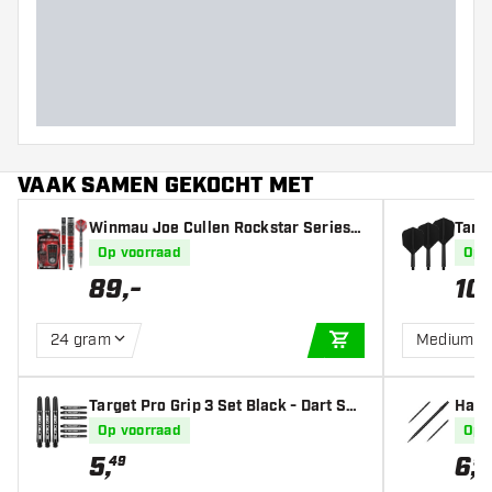
Barrel dikte (MM)
Barrel lengte (MM)
VAAK SAMEN GEKOCHT MET
Winmau Joe Cullen Rockstar Series R
Targe
S 1.0 90% - Dartpijlen
s
Op voorraad
Op 
89
,
-
10
,
24 gram
Medium
IN WINKELWAGEN
Target Pro Grip 3 Set Black - Dart Sha
Harr
fts
Op voorraad
Op 
5
,
6
,
49
95