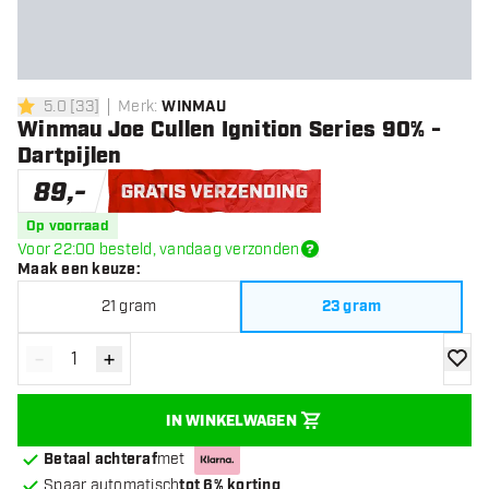
5.0
[
33
]
Merk
:
WINMAU
5 score sterren
Winmau Joe Cullen Ignition Series 90% -
Dartpijlen
89
,
-
Gratis verzending
Op voorraad
Voor 22:00 besteld, vandaag verzonden
Maak een keuze
:
21 gram
23 gram
-
+
Verminder hoeveelheid
Verhoog hoeveelheid
toevoe
IN WINKELWAGEN
Betaal achteraf
met
Spaar automatisch
tot 6% korting