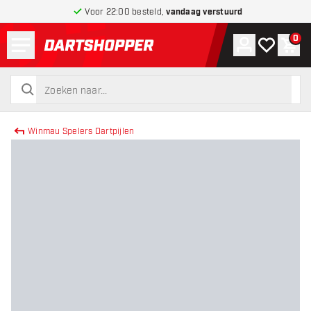
Voor 22:00 besteld,
vandaag verstuurd
Menu
0
Account
Mijn verlang
Win
terug naar home pagina
zoeken
zoeken
Winmau Spelers Dartpijlen