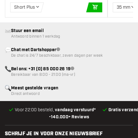
Short Plus
35 mm
IN WINKELWAGEN
Stuur een email
Antwoord binnen 1 werkdag
Chat met Dartshopper
klantenservice niet beschikbaar
De chat is 24/7 beschikbaar, zeven dagen per week
Bel ons: +31 (0) 85 000 26 19
klantenservice niet beschikbaar
Bereikbaar van 8:00 - 21:00 (ma-vr)
Meest gestelde vragen
Direct antwoord
Voor 22:00 besteld,
vandaag verstuurd*
Gratis verzen
•
140.000+ Reviews
SCHRIJF JE IN VOOR ONZE NIEUWSBRIEF