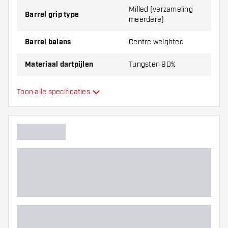
Milled (verzameling
Barrel grip type
meerdere)
Barrel balans
Centre weighted
Materiaal dartpijlen
Tungsten 90%
Barrel neus grip
Milled
Toon alle specificaties
Dart speler
Barrel kleur
Barrel neus vorm
Barrel gripzone
Barrel vorm
Gewicht