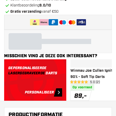
Klantbeoordeling
9.0/10
Gratis verzending
vanaf €50
+
5
MISSCHIEN VIND JE DEZE OOK INTERESSANT?
GEPERSONALISEERDE
Winmau Joe Cullen Ignitio
LASERGEGRAVEERDE
DARTS
90% - Soft Tip Darts
open reviews dr
5.0 (2)
5 score sterren
Op voorraad
PERSONALISEER
89
,
-
PRODUCTINFORMATIE