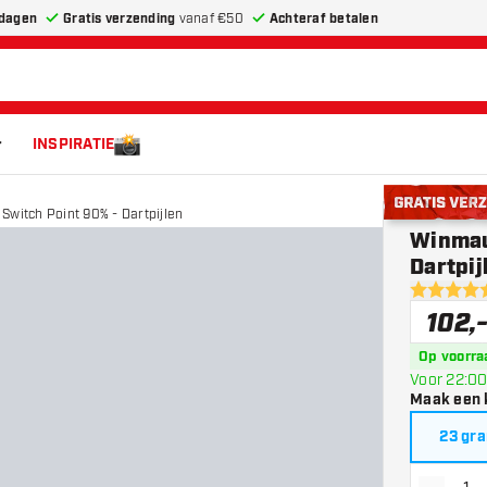
dagen
Gratis verzending
vanaf €50
Achteraf betalen
INSPIRATIE
Switch Point 90% - Dartpijlen
Gratis verze
Winmau 
Dartpij
5 score st
102
,
Op voorra
Voor 22:00
Maak een 
23 gr