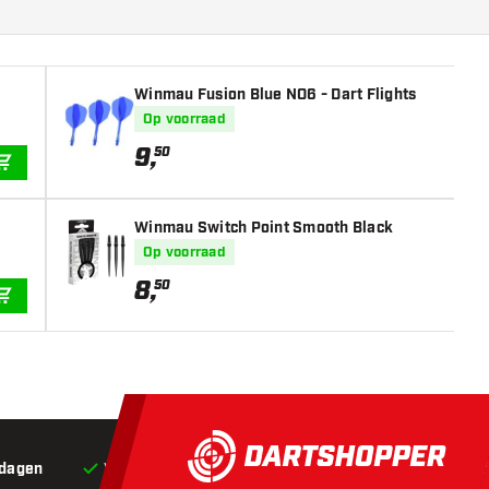
Winmau Fusion Blue NO6 - Dart Flights
Op voorraad
9
,
50
IN WINKELWAGEN
Winmau Switch Point Smooth Black
Op voorraad
8
,
50
IN WINKELWAGEN
 dagen
Voor 22:00 besteld,
vandaag verstuurd*
Grat