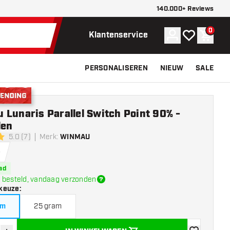
140.000+ Reviews
0
Account
Mijn verlangli
Winke
Klantenservice
PERSONALISEREN
NIEUW
SALE
nding
Lunaris Parallel Switch Point 90% -
len
5.0 (7)
Merk
:
WINMAU
erren
-
ad
 besteld, vandaag verzonden
keuze
:
am
25 gram