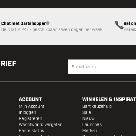
Chat met Dartshopper
Bel on
klantenservice niet beschikbaar
De chat is 24/7 beschikbaar, zeven dagen per week
Bereik
BRIEF
ACCOUNT
WINKELEN & INSPIRAT
Mijn Account
Dart keuzehulp
Inloggen
Sale
Registreren
Nieuw
Wachtwoord vergeten
Launches
Bestelstatus
Merken