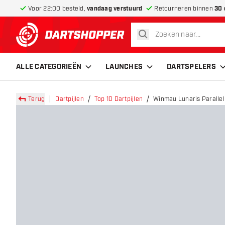
Voor 22:00 besteld,
vandaag verstuurd
Retourneren binnen
30 
zoeken
terug naar home pagina
ALLE CATEGORIEËN
LAUNCHES
DARTSPELERS
Terug
Dartpijlen
Top 10 Dartpijlen
Winmau Lunaris Parallel 