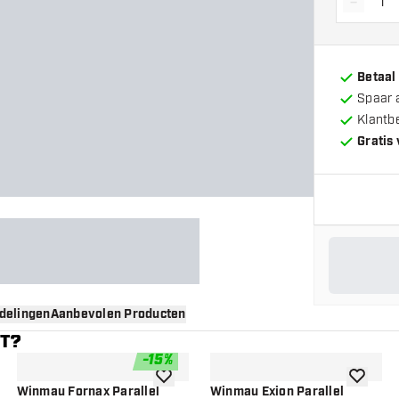
-
Vermin
Betaal
Spaar 
Klantb
Gratis
delingen
Aanbevolen Producten
NT?
-
15
%
gen aan verlanglijst
toevoegen aan verlanglijst
toevoege
Winmau Fornax Parallel
Winmau Exion Parallel