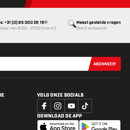
s: +31 (0) 85 000 26 19
Meest gestelde vragen
klantenservice niet beschikbaar
baar van 8:00 - 21:00 (ma-vr)
Direct antwoord
ABONNEER!
Schrijf je dir
IE
VOLG ONZE SOCIALS
DOWNLOAD DE APP