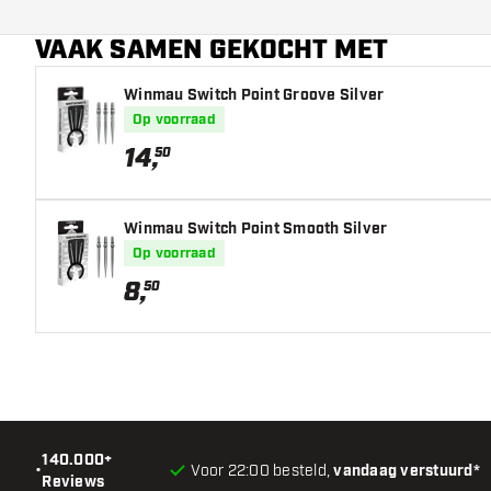
Dart speler
VAAK SAMEN GEKOCHT MET
Barrel kleur
Winmau Switch Point Groove Silver
Op voorraad
Barrel neus vorm
14
,
50
Barrel gripzone
Barrel vorm
Winmau Switch Point Smooth Silver
Op voorraad
Gewicht
8
,
50
Barrel dikte (MM)
Barrel lengte (MM)
140.000+
•
Voor 22:00 besteld,
vandaag verstuurd*
Reviews