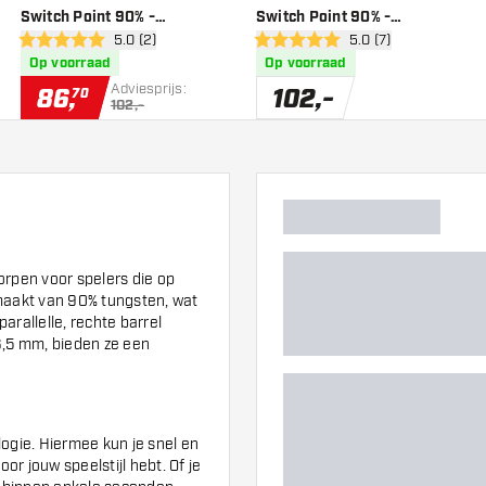
Switch Point 90% -
Switch Point 90% -
er
open reviews drawer
5.0 (2)
open reviews drawe
5.0 (7)
Dartpijlen
Dartpijlen
5 score sterren
5 score sterren
Op voorraad
Op voorraad
Adviesprijs:
86
,
102
,
-
70
102,-
orpen voor spelers die op
gemaakt van 90% tungsten, wat
arallelle, rechte barrel
,5 mm, bieden ze een
logie. Hiermee kun je snel en
or jouw speelstijl hebt. Of je