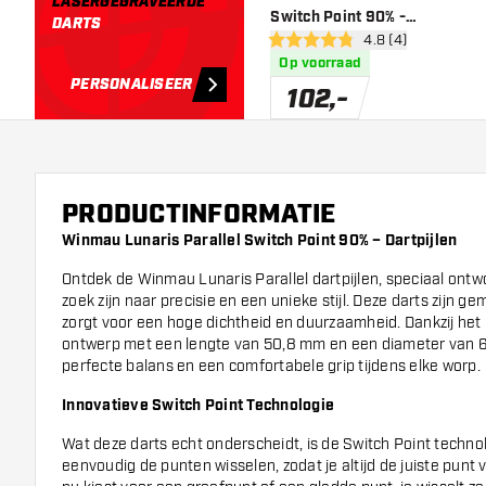
LASERGEGRAVEERDE
Switch Point 90% -
DARTS
open reviews draw
4.8 (4)
Dartpijlen
4.8 score sterren
Op voorraad
PERSONALISEER
102
,
-
PRODUCTINFORMATIE
Winmau Lunaris Parallel Switch Point 90% – Dartpijlen
Ontdek de Winmau Lunaris Parallel dartpijlen, speciaal ontw
zoek zijn naar precisie en een unieke stijl. Deze darts zijn 
zorgt voor een hoge dichtheid en duurzaamheid. Dankzij het p
ontwerp met een lengte van 50,8 mm en een diameter van 6
perfecte balans en een comfortabele grip tijdens elke worp.
Innovatieve Switch Point Technologie
Wat deze darts echt onderscheidt, is de Switch Point techno
eenvoudig de punten wisselen, zodat je altijd de juiste punt vo