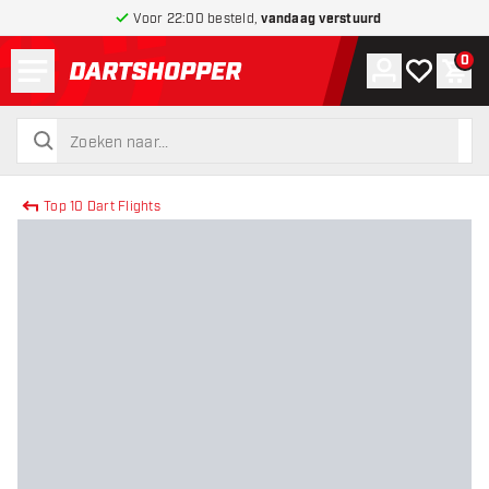
Voor 22:00 besteld,
vandaag verstuurd
Menu
0
Account
Mijn verlang
Win
terug naar home pagina
zoeken
zoeken
Top 10 Dart Flights