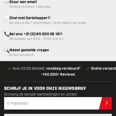
Stuur een email
Antwoord binnen 1 werkdag
Chat met Dartshopper
klantenservice niet beschikbaar
De chat is 24/7 beschikbaar, zeven dagen per week
Bel ons: +31 (0) 85 000 26 19
klantenservice niet beschikbaar
Bereikbaar van 8:00 - 21:00 (ma-vr)
Meest gestelde vragen
Direct antwoord
Voor 22:00 besteld,
vandaag verstuurd*
Gratis verzen
•
140.000+ Reviews
SCHRIJF JE IN VOOR ONZE NIEUWSBRIEF
Ontvang de laatste aanbiedingen en acties!
Schr