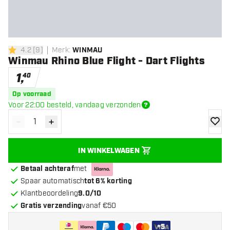
4.2
[
9
]
Merk
:
WINMAU
4.2 score sterren
Winmau Rhino Blue Flight - Dart Flights
1
,
40
Op voorraad
Voor 22:00 besteld, vandaag verzonden
-
+
Verminder hoeveelheid
Verhoog hoeveelheid
toevoe
IN WINKELWAGEN
Betaal achteraf
met
Spaar automatisch
tot 6% korting
Klantbeoordeling
9.0/10
Gratis verzending
vanaf €50
+
5