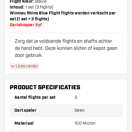
Flight Kleur:
Blauw
Inhoud:
1 set (3 flights)
Winmau Rhino Blue Flight flights worden verkocht per
set (1 set = 3 flights)
Dartshopper tip!
Zorg dat je voldoende flights en shafts achter
de hand hebt. Deze kunnen slijten of kapot gaan
door gebruik.
Lees verder
Probeer eens een andere vorm, materiaal of
dikte van de flights om erachter te komen
welke variant het beste bij je past!
PRODUCT SPECIFICATIES
Aantal flights per set
3
Dart speler
Geen
Materiaal
100 Micron