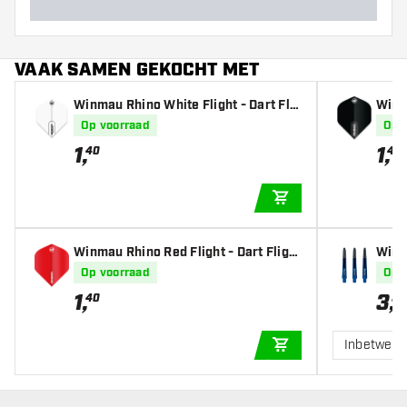
VAAK SAMEN GEKOCHT MET
Winmau Rhino White Flight - Dart Flig
Winma
hts
hts
Op voorraad
Op 
1
,
1
,
40
40
IN WINKELWAGEN
Winmau Rhino Red Flight - Dart Flight
Winm
s
Op voorraad
Op 
1
,
3
,
40
50
Inbetwee
IN WINKELWAGEN