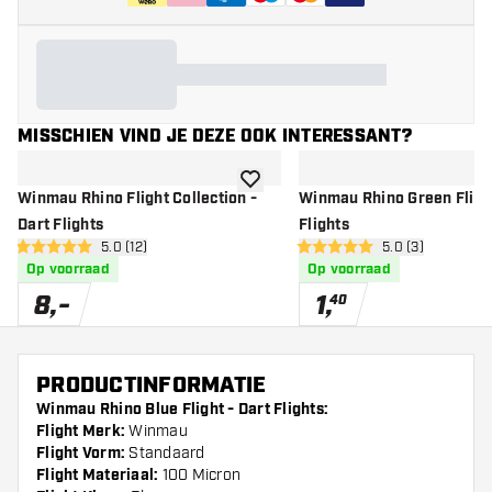
MISSCHIEN VIND JE DEZE OOK INTERESSANT?
toevoegen aan verlanglijst
Winmau Rhino Flight Collection -
Winmau Rhino Green Flight
Dart Flights
Flights
open reviews drawer
5.0 (12)
open reviews dr
5.0 (3)
5 score sterren
5 score sterren
Op voorraad
Op voorraad
8
,
-
1
,
40
PRODUCTINFORMATIE
Winmau Rhino Blue Flight - Dart Flights:
Flight Merk:
Winmau
Flight Vorm:
Standaard
Flight Materiaal:
100 Micron