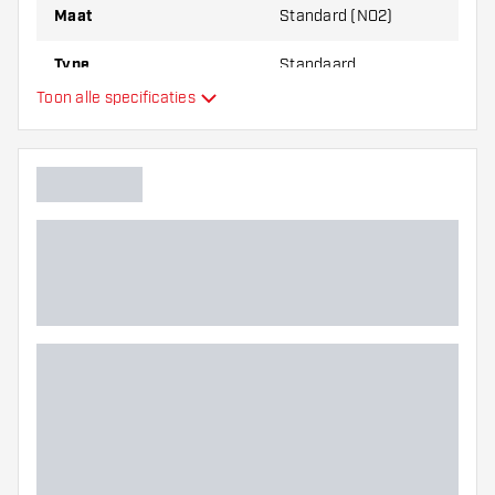
Maat
Standard (NO2)
Type
Standaard
Toon alle specificaties
Flexibiliteit
Hoofdkleur