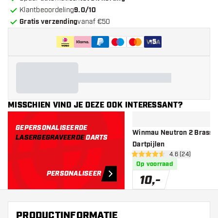
Klantbeoordeling
9.0/10
Gratis verzending
vanaf €50
+
5
MISSCHIEN VIND JE DEZE OOK INTERESSANT?
GEPERSONALISEERDE
Winmau Neutron 2 Brass -
LASERGEGRAVEERDE
DARTS
Dartpijlen
open reviews d
4.6 (24)
4.6 score sterren
Op voorraad
PERSONALISEER
10
,
-
PRODUCTINFORMATIE