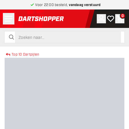
Voor 22:00 besteld,
vandaag verstuurd
Menu
0
Account
Mijn verlang
Win
terug naar home pagina
zoeken
zoeken
Top 10 Dartpijlen