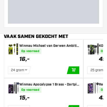
Barrel lengte (MM)
VAAK SAMEN GEKOCHT MET
Winmau Michael van Gerwen Ambitio
KOTO 
n Black Coated Brass - Dartpijlen
pijle
Op voorraad
Op 
16
,
-
49
24 gram
25 gram
IN WINKELWAGEN
Winmau Apocalypse 1 Brass - Dartpijl
Red 
en
Op voorraad
Op 
15
,
-
43