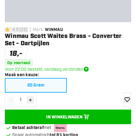
4.5
[
22
]
Merk
:
WINMAU
4.5 score sterren
Winmau Scott Waites Brass - Converter
Set - Dartpijlen
18
,
-
Op voorraad
Voor 22:00 besteld, vandaag verzonden
Maak een keuze
:
20 Gram
-
+
Verminder hoeveelheid
Verhoog hoeveelheid
toevoe
IN WINKELWAGEN
Betaal achteraf
met
Spaar automatisch
tot 6% korting