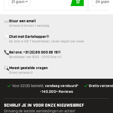
21 gram
24 gram
IN WINKELWAGEN
Stuur een email
Antwoord binnen 1 werkdag
Chat met Dartshopper
klantenservice niet beschikbaar
De chat is 24/7 beschikbaar, zeven dagen per week
Bel ons: +31 (0) 85 000 26 19
klantenservice niet beschikbaar
Bereikbaar van 8:00 - 21:00 (ma-vr)
Meest gestelde vragen
Direct antwoord
Voor 22:00 besteld,
vandaag verstuurd*
Gratis verzen
•
140.000+ Reviews
SCHRIJF JE IN VOOR ONZE NIEUWSBRIEF
Ontvang de laatste aanbiedingen en acties!