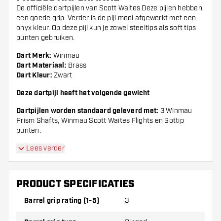
De officiële dartpijlen van Scott Waites.Deze pijlen hebben
een goede grip. Verder is de pijl mooi afgewerkt met een
onyx kleur. Op deze pijl kun je zowel steeltips als soft tips
punten gebruiken.
Dart Merk:
Winmau
Dart Materiaal:
Brass
Dart Kleur:
Zwart
Deze dartpijl heeft het volgende gewicht
Dartpijlen worden standaard geleverd met:
3 Winmau
Prism Shafts, Winmau Scott Waites Flights en Sottip
punten.
Lees verder
PRODUCT SPECIFICATIES
Barrel grip rating (1-5)
3