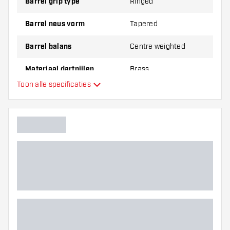
Barrel grip type
Ringed
Barrel neus vorm
Tapered
Barrel balans
Centre weighted
Materiaal dartpijlen
Brass
Toon alle specificaties
Barrel neus grip
Dart speler
Barrel kleur
Barrel gripzone
Barrel vorm
Gewicht
Barrel dikte (MM)