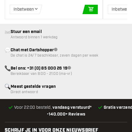
Inbetween
Inbetwee
IN WINKELWAGEN
Stuur een email
Antwoord binnen 1 werkdag
Chat met Dartshopper
klantenservice niet beschikbaar
De chat is 24/7 beschikbaar, zeven dagen per week
Bel ons: +31 (0) 85 000 26 19
klantenservice niet beschikbaar
Bereikbaar van 8:00 - 21:00 (ma-vr)
Meest gestelde vragen
Direct antwoord
Voor 22:00 besteld,
vandaag verstuurd*
Gratis verzen
•
140.000+ Reviews
SCHRIJF JE IN VOOR ONZE NIEUWSBRIEF