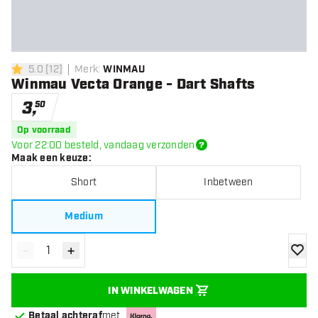
5.0
[
12
]
Merk
:
WINMAU
5 score sterren
Winmau Vecta Orange - Dart Shafts
3
,
50
Op voorraad
Voor 22:00 besteld, vandaag verzonden
Maak een keuze
:
Short
Inbetween
Medium
-
+
Verminder hoeveelheid
Verhoog hoeveelheid
toevoe
IN WINKELWAGEN
Betaal achteraf
met