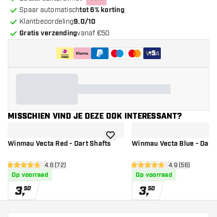
Spaar automatisch
tot 6% korting
Klantbeoordeling
9.0/10
Gratis verzending
vanaf €50
+
5
MISSCHIEN VIND JE DEZE OOK INTERESSANT?
toevoegen aan verlanglijst
Winmau Vecta Red - Dart Shafts
Winmau Vecta Blue - Dart 
open reviews drawer
4.8 (72)
open reviews d
4.9 (56)
4.8 score sterren
4.9 score sterren
Op voorraad
Op voorraad
3
,
3
,
50
50