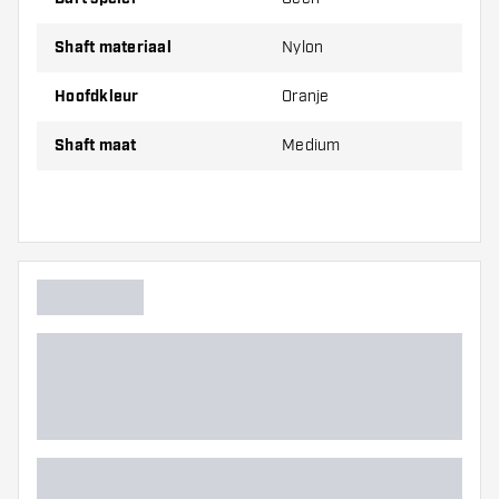
Winmau Vecta Orange shafts worden verkocht per set (1
Shaft materiaal
Nylon
set = 3 shafts)
Hoofdkleur
Oranje
Dartshopper tip!
Shaft maat
Medium
Zorg dat je voldoende flights en shafts achter
de hand hebt. Deze kunnen slijten of kapot gaan
door gebruik.
Probeer eens een andere maat shaft om
erachter te komen welke variant het beste bij je
past!