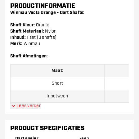
PRODUCTINFORMATIE
Winmau Vecta Orange - Dart Shafts:
Shaft Kleur:
Oranje
Shaft Materiaal:
Nylon
Inhoud:
1 set (3 shafts)
Merk:
Winmau
Shaft Afmetingen:
Maat:
Short
Inbetween
Lees verder
Medium
PRODUCT SPECIFICATIES
Let op!:
Opgegeven lengte van de Winmau Vecta Orange is
gemeten exclusief schroefdraad.
Dart speler
Geen