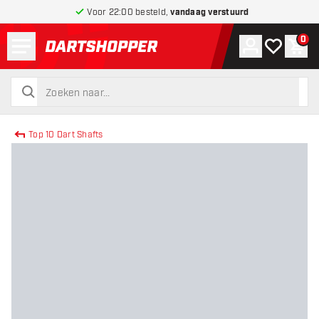
Voor 22:00 besteld,
vandaag verstuurd
Menu
0
Account
Mijn verlang
Win
terug naar home pagina
zoeken
zoeken
Top 10 Dart Shafts