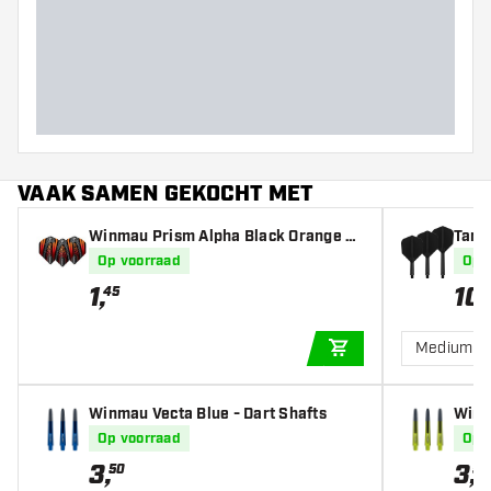
VAAK SAMEN GEKOCHT MET
Winmau Prism Alpha Black Orange V
Targe
2 - Dart Flights
s
Op voorraad
Op 
1
,
10
,
45
Medium
IN WINKELWAGEN
Winmau Vecta Blue - Dart Shafts
Winm
Op voorraad
Op 
3
,
3
,
50
50