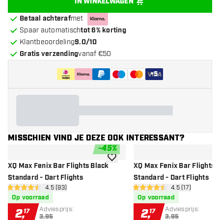
IN WINKELWAGEN
Betaal achteraf
met
Spaar automatisch
tot 6% korting
Klantbeoordeling
9.0/10
Gratis verzending
vanaf €50
+
5
MISSCHIEN VIND JE DEZE OOK INTERESSANT?
-
45
%
toevoegen aan verlanglijst
XQ Max Fenix Bar Flights Black
XQ Max Fenix Bar Flights 
Standard - Dart Flights
Standard - Dart Flights
open reviews drawer
4.5 (93)
open reviews d
4.5 (17)
4.5 score sterren
4.5 score sterren
Op voorraad
Op voorraad
Adviesprijs:
Adviesprijs:
2
,
2
,
17
17
3,95
3,95