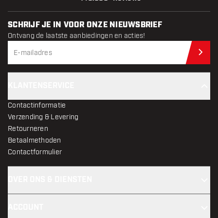
SCHRIJF JE IN VOOR ONZE NIEUWSBRIEF
Ontvang de laatste aanbiedingen en acties!
Schr
KLANTENSERVICE
Contactinformatie
Verzending & Levering
Retourneren
Betaalmethoden
Contactformulier
OVER ONS & DIENSTEN
ACCOUNT