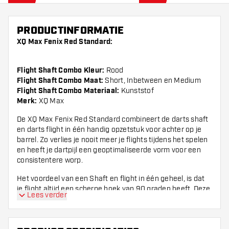
PRODUCTINFORMATIE
XQ Max Fenix Red Standard:
Flight Shaft Combo Kleur:
Rood
Flight Shaft Combo Maat:
Short, Inbetween en Medium
Flight Shaft Combo Materiaal:
Kunststof
Merk:
XQ Max
De XQ Max Fenix Red Standard combineert de darts shaft
en darts flight in één handig opzetstuk voor achter op je
barrel. Zo verlies je nooit meer je flights tijdens het spelen
en heeft je dartpijl een geoptimaliseerde vorm voor een
consistentere worp.
Het voordeel van een Shaft en flight in één geheel, is dat
je flight altijd een scherpe hoek van 90 graden heeft. Deze
Lees verder
staat ook altijd recht op je dartpijl en vormt een meer
aerodynamisch geheel ten opzichte van een normale
barrel met flight.