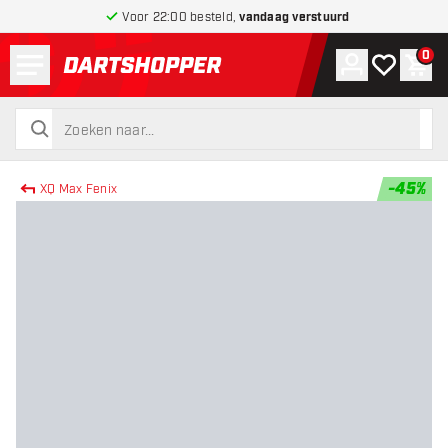
Voor 22:00 besteld,
vandaag verstuurd
Menu
0
Account
Mijn verlang
Win
terug naar home pagina
zoeken
zoeken
-
45
%
XQ Max Fenix