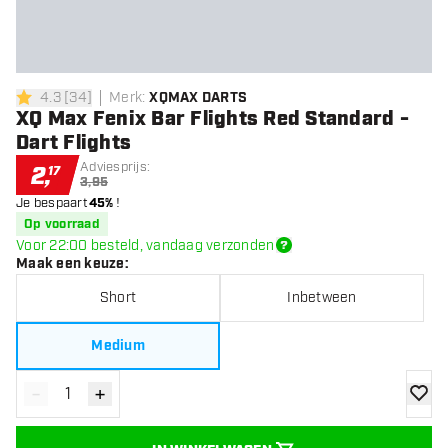
4.3
[
34
]
Merk
:
XQMAX DARTS
4.3 score sterren
XQ Max Fenix Bar Flights Red Standard -
Dart Flights
Adviesprijs:
2
,
17
3,95
Je bespaart
45%
!
Op voorraad
Voor 22:00 besteld, vandaag verzonden
Maak een keuze
:
Short
Inbetween
Medium
-
+
Verminder hoeveelheid
Verhoog hoeveelheid
toevoe