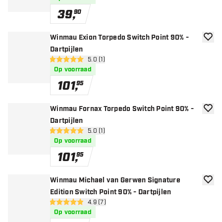
39
,
90
Winmau Exion Torpedo Switch Point 90% -
toevoe
Dartpijlen
open reviews drawer
5.0 (1)
5 score sterren
Op voorraad
101
,
95
Winmau Fornax Torpedo Switch Point 90% -
toevoe
Dartpijlen
open reviews drawer
5.0 (1)
5 score sterren
Op voorraad
101
,
95
Winmau Michael van Gerwen Signature
toevoe
Edition Switch Point 90% - Dartpijlen
open reviews drawer
4.9 (7)
4.9 score sterren
Op voorraad