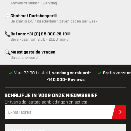
Antwoord binnen 1 werkdag
Chat met Dartshopper
klantenservice niet beschikbaar
De chat is 24/7 beschikbaar, zeven dagen per week
Bel ons: +31 (0) 85 000 26 19
klantenservice niet beschikbaar
Bereikbaar van 8:00 - 21:00 (ma-vr)
Meest gestelde vragen
Direct antwoord
Voor 22:00 besteld,
vandaag verstuurd*
Gratis verzen
•
140.000+ Reviews
SCHRIJF JE IN VOOR ONZE NIEUWSBRIEF
Ontvang de laatste aanbiedingen en acties!
Schr