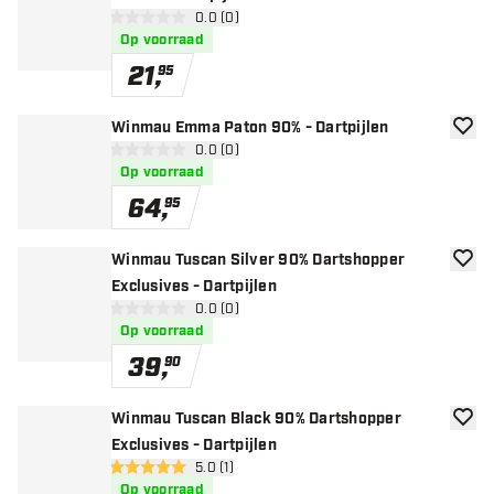
open reviews drawer
0.0 (0)
0 score sterren
Op voorraad
21
,
95
Winmau Emma Paton 90% - Dartpijlen
toevoe
open reviews drawer
0.0 (0)
0 score sterren
Op voorraad
64
,
95
Winmau Tuscan Silver 90% Dartshopper
toevoe
Exclusives - Dartpijlen
open reviews drawer
0.0 (0)
0 score sterren
Op voorraad
39
,
90
Winmau Tuscan Black 90% Dartshopper
toevoe
Exclusives - Dartpijlen
open reviews drawer
5.0 (1)
5 score sterren
Op voorraad