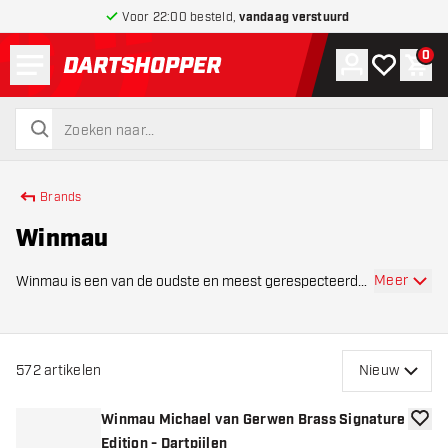
Voor 22:00 besteld,
vandaag verstuurd
Menu
0
Account
Mijn verlang
Win
terug naar home pagina
zoeken
zoeken
Brands
Winmau
Meer
Winmau is een van de oudste en meest gerespecteerde
merken in de dartwereld. Opgericht in 1945 is het merk
uitgegroeid tot een ware autoriteit op het gebied van
darts, dartborden en accessoires. Terwi
572
artikelen
Nieuw
Winmau Michael van Gerwen Brass Signature
toevoe
Edition - Dartpijlen