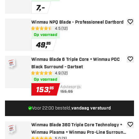
7
,
-
Winmau NPQ Blade - Professioneel Dartbord
toevoe
open reviews drawer
4.5 (12)
4.5 score sterren
Op voorraad
49
,
95
Winmau Blade 6 Triple Core + Winmau PDC
toevoe
Black Surround - Dartset
open reviews drawer
4.9 (12)
4.9 score sterren
Op voorraad
Adviesprijs:
153
,
95
155,95
Voor 22:00 besteld,
vandaag verstuurd
Winmau Blade 360 Triple Core Technology +
toevoe
Winmau Plasma + Winmau Pro-Line Surround
5.0 (3)