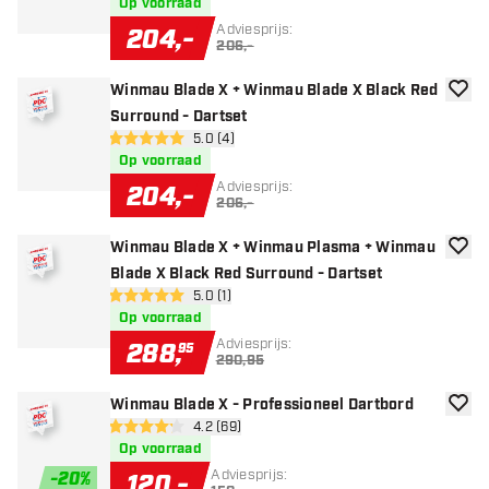
Op voorraad
Adviesprijs:
204
,
-
206,-
Winmau Blade X + Winmau Blade X Black Red
toevoe
Surround - Dartset
open reviews drawer
5.0 (4)
5 score sterren
Op voorraad
Adviesprijs:
204
,
-
206,-
Winmau Blade X + Winmau Plasma + Winmau
toevoe
Blade X Black Red Surround - Dartset
open reviews drawer
5.0 (1)
5 score sterren
Op voorraad
Adviesprijs:
288
,
95
290,95
Winmau Blade X - Professioneel Dartbord
toevoe
open reviews drawer
4.2 (69)
4.2 score sterren
Op voorraad
Adviesprijs:
-
20
%
120
,
-