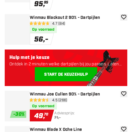
95
,
95
Winmau Blackout 2 90% - Dartpijlen
toevoe
open reviews drawer
4.7 (84)
4.7 score sterren
Op voorraad
56
,
-
Hulp met je keuze
Ontdek in 2 minuten welke dartpijlen bij jou passen. Laten
starten:
START DE KEUZEHULP
Winmau Joe Cullen 90% - Dartpijlen
toevoe
open reviews drawer
4.5 (266)
4.5 score sterren
Op voorraad
Adviesprijs:
-
30
%
49
,
70
71,-
Winmau Blade X Oche Line