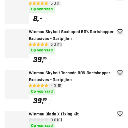
toevoe
open reviews drawer
5.0 (1)
5 score sterren
Op voorraad
8
,
-
Winmau Skybolt Scalloped 90% Dartshopper
toevoe
Exclusives - Dartpijlen
open reviews drawer
5.0 (11)
5 score sterren
Op voorraad
39
,
95
Winmau Skybolt Torpedo 90% Dartshopper
toevoe
Exclusives - Dartpijlen
open reviews drawer
4.9 (15)
4.9 score sterren
Op voorraad
39
,
95
Winmau Blade X Fixing Kit
toevoe
open reviews drawer
0.0 (0)
0 score sterren
Op voorraad