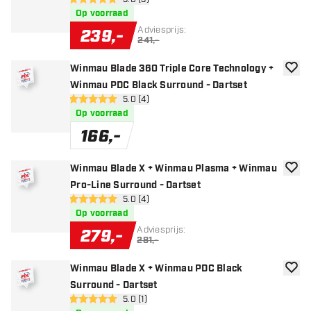
open reviews drawer
- Dartset
5 score sterren
Op voorraad
Adviesprijs:
239
,
-
241,-
Winmau Blade 360 Triple Core Technology +
toevoe
Winmau PDC Black Surround - Dartset
open reviews drawer
5.0 (4)
5 score sterren
Op voorraad
166
,
-
Winmau Blade X + Winmau Plasma + Winmau
toevoe
Pro-Line Surround - Dartset
open reviews drawer
5.0 (4)
5 score sterren
Op voorraad
Adviesprijs:
279
,
-
281,-
Winmau Blade X + Winmau PDC Black
toevoe
Surround - Dartset
open reviews drawer
5.0 (1)
5 score sterren