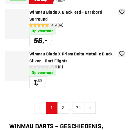
150,-
Winmau Blade X Black Red - Dartbord
toevoe
Surround
open reviews drawer
4.9 (14)
4.9 score sterren
Op voorraad
56
,
-
Winmau Blade X Prism Delta Metallic Black
toevoe
Silver - Dart Flights
open reviews drawer
0.0 (0)
0 score sterren
Op voorraad
1
,
50
...
1
2
24
Vorige
Volgende
WINMAU DARTS – GESCHIEDENIS,