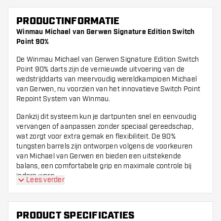
PRODUCTINFORMATIE
Winmau Michael van Gerwen Signature Edition Switch
Point 90%
De Winmau Michael van Gerwen Signature Edition Switch
Point 90% darts zijn de vernieuwde uitvoering van de
wedstrijddarts van meervoudig wereldkampioen Michael
van Gerwen, nu voorzien van het innovatieve Switch Point
Repoint System van Winmau.
Dankzij dit systeem kun je dartpunten snel en eenvoudig
vervangen of aanpassen zonder speciaal gereedschap,
wat zorgt voor extra gemak en flexibiliteit. De 90%
tungsten barrels zijn ontworpen volgens de voorkeuren
van Michael van Gerwen en bieden een uitstekende
balans, een comfortabele grip en maximale controle bij
iedere worp.
Lees verder
Met de Winmau Michael van Gerwen Signature Edition
Switch Point 90% kies je voor een professionele dartpijl die
de speelstijl van een van de succesvolste darters ter
PRODUCT SPECIFICATIES