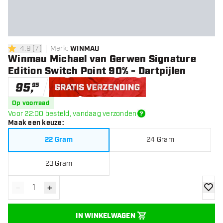
4.9
[
7
]
Merk
:
WINMAU
4.9 score sterren
Winmau Michael van Gerwen Signature
Edition Switch Point 90% - Dartpijlen
95
,
95
Gratis verzending
Op voorraad
Voor 22:00 besteld, vandaag verzonden
Maak een keuze
:
22 Gram
24 Gram
23 Gram
-
+
Verminder hoeveelheid
Verhoog hoeveelheid
toevoe
IN WINKELWAGEN