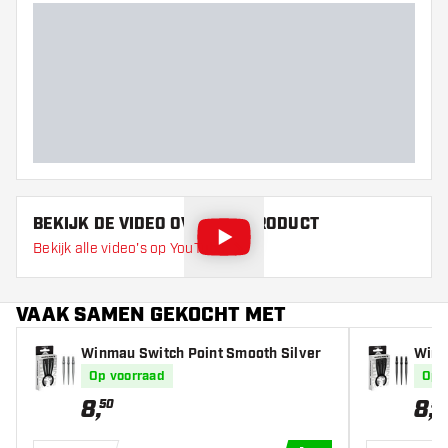
Barrel gripzone
Barrel vorm
Gewicht
Barrel dikte (MM)
Barrel lengte (MM)
BEKIJK DE VIDEO OVER DIT PRODUCT
Bekijk alle video's op YouTube
VAAK SAMEN GEKOCHT MET
Winmau Switch Point Smooth Silver
Winm
Op voorraad
Op 
8
,
8
,
50
50