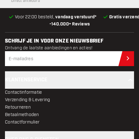
Direct antwoord
Voor 22:00 besteld,
vandaag verstuurd*
Gratis verzen
•
140.000+ Reviews
SCHRIJF JE IN VOOR ONZE NIEUWSBRIEF
Ontvang de laatste aanbiedingen en acties!
Schr
KLANTENSERVICE
Contactinformatie
Verzending & Levering
Retourneren
Betaalmethoden
Contactformulier