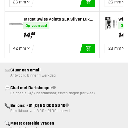
26 mm
26 mm
IN WINKELWAGEN
Target Swiss Points SLK Silver Luke
Winm
Littler
Op voorraad
Op 
14
,
14
,
95
42 mm
26 mm
IN WINKELWAGEN
Stuur een email
Antwoord binnen 1 werkdag
Chat met Dartshopper
klantenservice niet beschikbaar
De chat is 24/7 beschikbaar, zeven dagen per week
Bel ons: +31 (0) 85 000 26 19
klantenservice niet beschikbaar
Bereikbaar van 8:00 - 21:00 (ma-vr)
Meest gestelde vragen