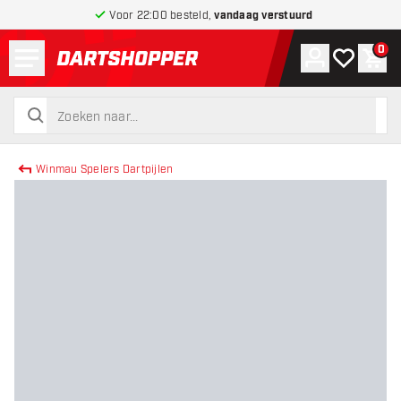
Voor 22:00 besteld,
vandaag verstuurd
Menu
0
Account
Mijn verlang
Win
terug naar home pagina
zoeken
zoeken
Winmau Spelers Dartpijlen