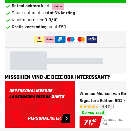
Betaal achteraf
met
Spaar automatisch
tot 6% korting
Klantbeoordeling
9.0/10
Gratis verzending
vanaf €50
+
5
MISSCHIEN VIND JE DEZE OOK INTERESSANT?
GEPERSONALISEERDE
Winmau Michael van Ger
LASERGEGRAVEERDE
DARTS
Signature Edition 90% - Da
open reviews d
4.4 (14)
4.4 score sterren
Op voorraad
PERSONALISEER
Adviesprijs:
71
,
40
84,-