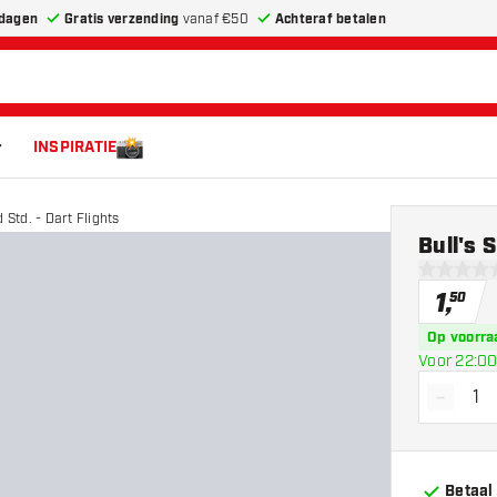
dagen
Gratis verzending
vanaf €50
Achteraf betalen
INSPIRATIE
 Std. - Dart Flights
Bull's 
0 score st
1
,
50
Op voorra
Voor 22:00
-
Vermin
Betaal