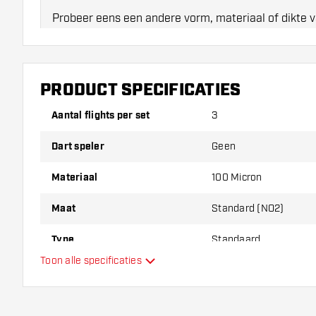
Probeer eens een andere vorm, materiaal of dikte v
erachter te komen welke variant het beste bij je pas
PRODUCT SPECIFICATIES
Aantal flights per set
3
Dart speler
Geen
Materiaal
100 Micron
Maat
Standard (NO2)
Type
Standaard
Toon alle specificaties
Flexibiliteit
Hoofdkleur