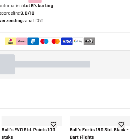
automatisch
tot 6% korting
eoordeling
9.0/10
 verzending
vanaf €50
+
3
n aan verlanglijst
toevoegen aan verlanglijst
toevoegen a
Bull's EVO Std. Points 100
Bull's Fortis 150 Std. Black -
B
stuks
Dart Flights
-