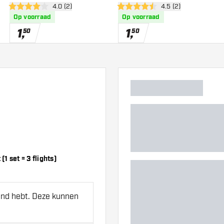
er
open reviews drawer
4.0 (2)
open reviews drawe
4.5 (2)
4 score sterren
4.5 score sterren
Op voorraad
Op voorraad
1
,
1
,
50
50
1 set = 3 flights)
hand hebt. Deze kunnen