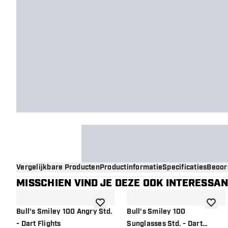
Vergelijkbare Producten
Productinformatie
Specificaties
Beoor
MISSCHIEN VIND JE DEZE OOK INTERESSA
toevoegen aan verlanglijst
toevoe
Bull's Smiley 100 Angry Std.
Bull's Smiley 100
- Dart Flights
Sunglasses Std. - Dart