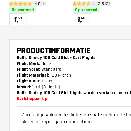
open reviews drawer
4.8 (4)
open reviews draw
3.5 (2)
Flights
4.8 score sterren
3.5 score sterren
Op voorraad
Op voorraad
1
,
1
,
50
50
PRODUCTINFORMATIE
Bull's Smiley 100 Cold Std. - Dart Flights:
Flight Merk:
Bull's
Flight Vorm:
Standaard
Flight Materiaal:
100 Micron
Flight Kleur:
Blauw
Inhoud:
1 set (3 flights)
Bull's Smiley 100 Cold Std. flights worden verkocht per set (
Dartshopper tip!
Zorg dat je voldoende flights en shafts achter de 
slijten of kapot gaan door gebruik.