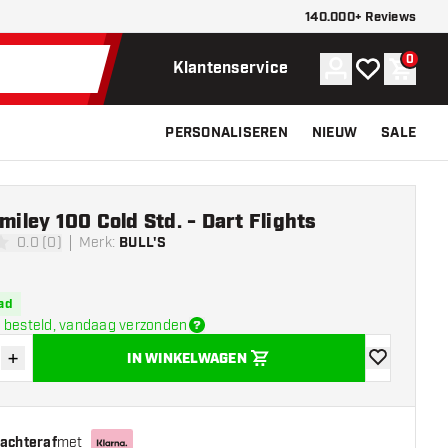
140.000+ Reviews
0
Account
Mijn verlangli
Winke
Klantenservice
PERSONALISEREN
NIEUW
SALE
Smiley 100 Cold Std. - Dart Flights
0.0 (0)
Merk
:
BULL'S
erren
ad
 besteld, vandaag verzonden
+
IN WINKELWAGEN
der hoeveelheid
Verhoog hoeveelheid
toevoegen aa
 achteraf
met