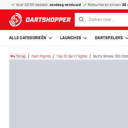
Voor 22:00 besteld,
vandaag verstuurd
Retourneren binnen
30 
zoeken
terug naar home pagina
ALLE CATEGORIEËN
LAUNCHES
DARTSPELERS
Terug
Dart Flights
Top 10 Dart Flights
Bull's Smiley 100 Cold