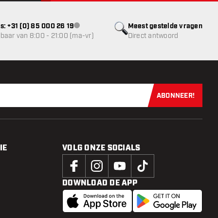
s: +31 (0) 85 000 26 19
Meest gestelde vragen
klantenservice niet beschikbaar
baar van 8:00 - 21:00 (ma-vr)
Direct antwoord
ABONNEER!
Schrijf je dir
IE
VOLG ONZE SOCIALS
DOWNLOAD DE APP