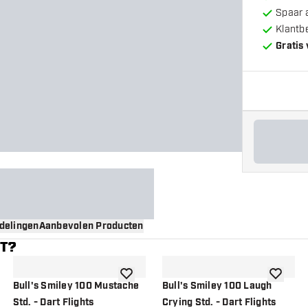
Spaar 
Klantb
Gratis
delingen
Aanbevolen Producten
NT?
gen aan verlanglijst
toevoegen aan verlanglijst
toevoege
Bull's Smiley 100 Mustache
Bull's Smiley 100 Laugh
Std. - Dart Flights
Crying Std. - Dart Flights