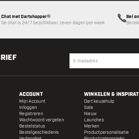
Chat met Dartshopper
Bel on
klantenservice niet beschikbaar
De chat is 24/7 beschikbaar, zeven dagen per week
Bereik
BRIEF
ACCOUNT
WINKELEN & INSPIRAT
Mijn Account
Dart keuzehulp
Inloggen
Sale
Registreren
Nieuw
Wachtwoord vergeten
Launches
Bestelstatus
Merken
Bestelgeschiedenis
Productpersonalisatie
Verlanglijst
Productcategorieën