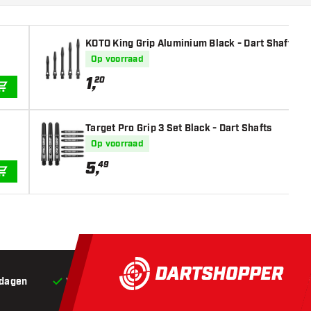
KOTO King Grip Aluminium Black - Dart Shafts
Op voorraad
1
,
20
IN WINKELWAGEN
Target Pro Grip 3 Set Black - Dart Shafts
Op voorraad
5
,
49
IN WINKELWAGEN
 dagen
Voor 22:00 besteld,
vandaag verstuurd*
Grat