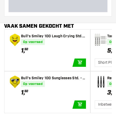
VAAK SAMEN GEKOCHT MET
Bull's Smiley 100 Laugh Crying Std. -
Targe
Dart Flights
afts
Op voorraad
Op 
1
,
5
,
50
49
Short Plus
IN WINKELWAGEN
Bull's Smiley 100 Sunglasses Std. - D
Red 
art Flights
afts
Op voorraad
Op 
1
,
3
,
50
45
Inbetwee
IN WINKELWAGEN