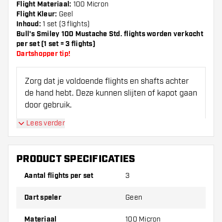
Flight Materiaal:
100 Micron
Flight Kleur:
Geel
Inhoud:
1 set (3 flights)
Bull's Smiley 100 Mustache Std. flights worden verkocht
per set (1 set = 3 flights)
Dartshopper tip!
Zorg dat je voldoende flights en shafts achter
de hand hebt. Deze kunnen slijten of kapot gaan
door gebruik.
Lees verder
Probeer eens een andere vorm, materiaal of
dikte van de flights om erachter te komen
welke variant het beste bij je past!
PRODUCT SPECIFICATIES
Aantal flights per set
3
Dart speler
Geen
Materiaal
100 Micron