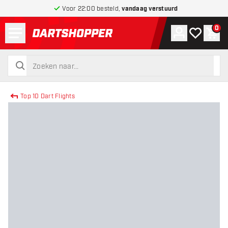
Voor 22:00 besteld,
vandaag verstuurd
Menu
0
Account
Mijn verlang
Win
terug naar home pagina
zoeken
zoeken
Top 10 Dart Flights