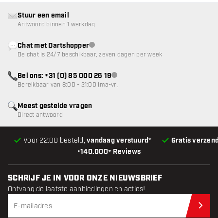
Stuur een email
Antwoord binnen 1 werkdag
Chat met Dartshopper
klantenservice niet beschikbaar
De chat is 24/7 beschikbaar, zeven dagen per week
Bel ons: +31 (0) 85 000 26 19
klantenservice niet beschikbaar
Bereikbaar van 8:00 - 21:00 (ma-vr)
Meest gestelde vragen
Direct antwoord
Voor 22:00 besteld,
vandaag verstuurd*
Gratis verzen
•
140.000+ Reviews
SCHRIJF JE IN VOOR ONZE NIEUWSBRIEF
Ontvang de laatste aanbiedingen en acties!
Schr