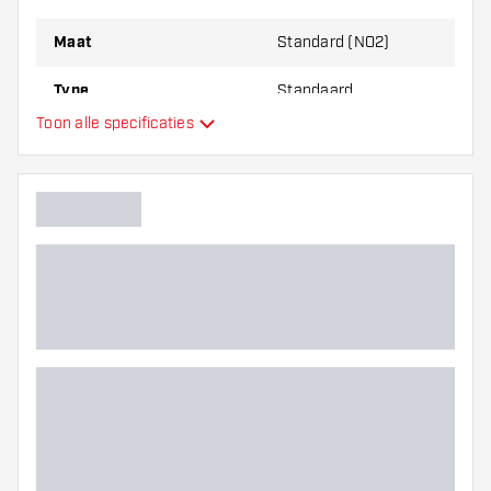
Maat
Standard (NO2)
Type
Standaard
Toon alle specificaties
Flexibiliteit
Hoofdkleur