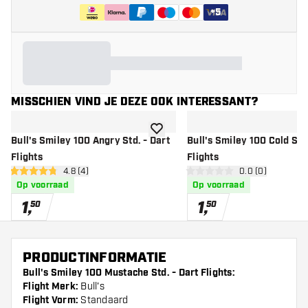
+
5
MISSCHIEN VIND JE DEZE OOK INTERESSANT?
toevoegen aan verlanglijst
Bull's Smiley 100 Angry Std. - Dart
Bull's Smiley 100 Cold Std.
Flights
Flights
open reviews drawer
4.8 (4)
open reviews d
0.0 (0)
4.8 score sterren
0 score sterren
Op voorraad
Op voorraad
1
,
1
,
50
50
PRODUCTINFORMATIE
Bull's Smiley 100 Mustache Std. - Dart Flights:
Flight Merk:
Bull's
Flight Vorm:
Standaard