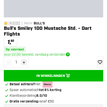
4.0
[
2
]
Merk
:
BULL'S
4 score sterren
Bull's Smiley 100 Mustache Std. - Dart
Flights
1
,
50
Op voorraad
Voor 22:00 besteld, vandaag verzonden
-
+
Verminder hoeveelheid
Verhoog hoeveelheid
toevoe
IN WINKELWAGEN
Betaal achteraf
met
Spaar automatisch
tot 6% korting
Klantbeoordeling
9.0/10
Gratis verzending
vanaf €50