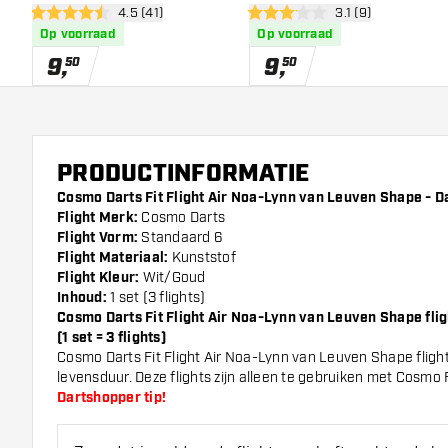
open reviews drawer
4.5 (41)
open reviews draw
3.1 (9)
4.5 score sterren
3.1 score sterren
Op voorraad
Op voorraad
9
,
9
,
50
50
PRODUCTINFORMATIE
Cosmo Darts Fit Flight Air Noa-Lynn van Leuven Shape - Da
Flight Merk:
Cosmo Darts
Flight Vorm:
Standaard 6
Flight Materiaal:
Kunststof
Flight Kleur:
Wit/Goud
Inhoud:
1 set (3 flights)
Cosmo Darts Fit Flight Air Noa-Lynn van Leuven Shape fli
(1 set = 3 flights)
Cosmo Darts Fit Flight Air Noa-Lynn van Leuven Shape flig
levensduur. Deze flights zijn alleen te gebruiken met Cosmo 
Dartshopper tip!