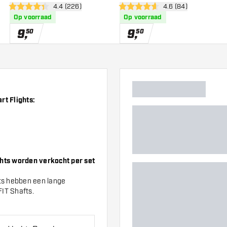
er
open reviews drawer
4.4 (226)
open reviews drawe
4.6 (84)
4.4 score sterren
4.6 score sterren
Op voorraad
Op voorraad
9
,
9
,
50
50
rt Flights:
ghts worden verkocht per set
hts hebben een lange
FIT Shafts.