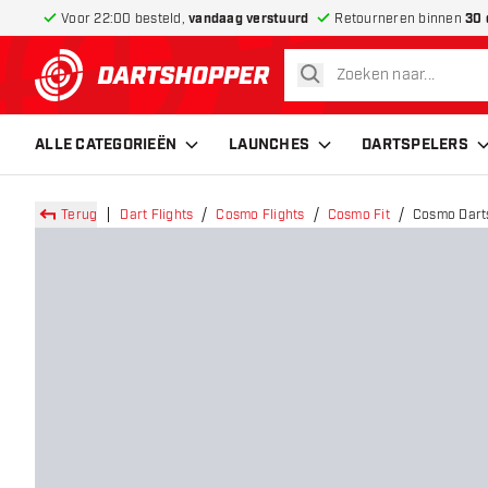
Voor 22:00 besteld,
vandaag verstuurd
Retourneren binnen
30 
zoeken
terug naar home pagina
ALLE CATEGORIEËN
LAUNCHES
DARTSPELERS
Terug
Dart Flights
Cosmo Flights
Cosmo Fit
Cosmo Darts