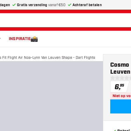
dagen
Gratis verzending
vanaf €50
Achteraf betalen
INSPIRATIE
 Fit Flight Air Noa-Lynn Van Leuven Shape - Dart Flights
Cosmo D
Leuven 
0 score st
6
,
95
Niet op v