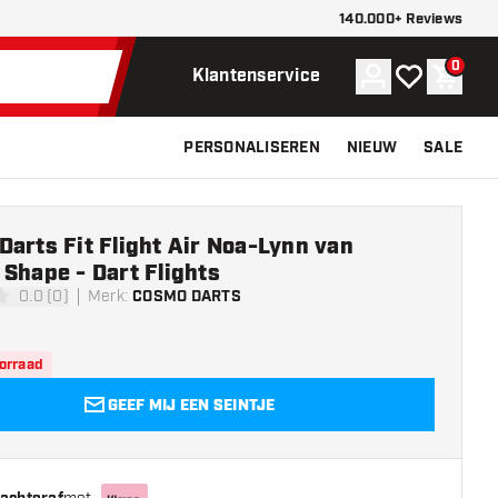
140.000+ Reviews
0
Account
Mijn verlangli
Winke
Klantenservice
PERSONALISEREN
NIEUW
SALE
arts Fit Flight Air Noa-Lynn van
Shape - Dart Flights
0.0 (0)
Merk
:
COSMO DARTS
erren
oorraad
GEEF MIJ EEN SEINTJE