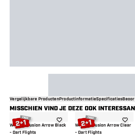
Vergelijkbare Producten
Productinformatie
Specificaties
Beoor
MISSCHIEN VIND JE DEZE OOK INTERESSA
toevoegen aan verlanglijst
toevoe
Winmau Fusion Arrow Black
Winmau Fusion Arrow Clear
- Dart Flights
- Dart Flights