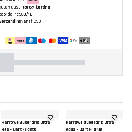
 achteraf
met
automatisch
tot 6% korting
eoordeling
9.0/10
 verzending
vanaf €50
+
3
n aan verlanglijst
toevoegen aan verlanglijst
toevoegen a
Harrows Supergrip Ultra
Harrows Supergrip Ultra
H
Red - Dart Flights
Aqua - Dart Flights
G