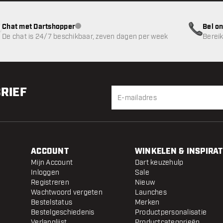
Chat met Dartshopper
Bel on
klantenservice niet beschikbaar
De chat is 24/7 beschikbaar, zeven dagen per week
Bereik
BRIEF
ACCOUNT
WINKELEN & INSPIRAT
Mijn Account
Dart keuzehulp
Inloggen
Sale
Registreren
Nieuw
Wachtwoord vergeten
Launches
Bestelstatus
Merken
Bestelgeschiedenis
Productpersonalisatie
Verlanglijst
Productcategorieën