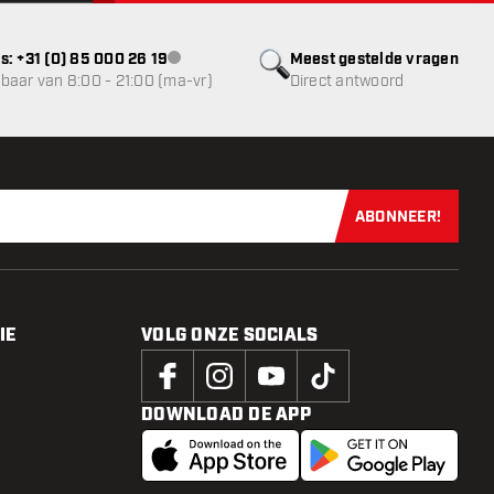
s: +31 (0) 85 000 26 19
Meest gestelde vragen
klantenservice niet beschikbaar
baar van 8:00 - 21:00 (ma-vr)
Direct antwoord
ABONNEER!
Schrijf je dir
IE
VOLG ONZE SOCIALS
DOWNLOAD DE APP