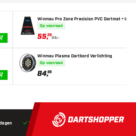
Winmau Pro Zone Precision PVC Dartmat + Integ
Op voorraad
55
,
25
65,-
IN WINKELWAGEN
Winmau Plasma Dartbord Verlichting
Op voorraad
84
,
95
IN WINKELWAGEN
 dagen
Voor 22:00 besteld,
vandaag verstuurd*
Grat