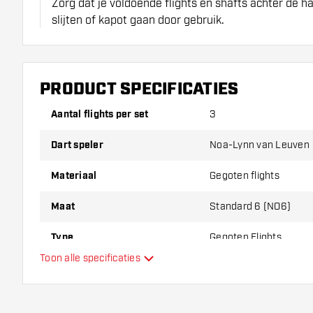
Zorg dat je voldoende flights en shafts achter de 
slijten of kapot gaan door gebruik.
Probeer eens een andere vorm, materiaal of dikte v
erachter te komen welke variant het beste bij je pas
PRODUCT SPECIFICATIES
Aantal flights per set
3
Dart speler
Noa-Lynn van Leuven
Materiaal
Gegoten flights
Maat
Standard 6 (NO6)
Type
Gegoten Flights
Toon alle specificaties
Flexibiliteit
Extra kleuren