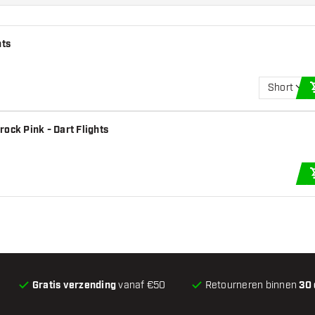
hts
Short
ock Pink - Dart Flights
Gratis verzending
vanaf €50
Retourneren binnen
30