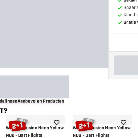
Betaal
Spaar 
Klantb
Gratis
delingen
Aanbevolen Producten
NT?
gen aan verlanglijst
toevoegen aan verlanglijst
toevoege
Winmau Fusion Neon Yellow
Winmau Fusion Neon Yellow
NO2 - Dart Flights
NO6 - Dart Flights