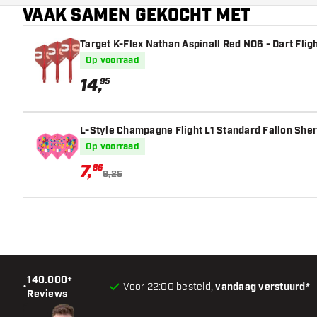
VAAK SAMEN GEKOCHT MET
Hoofdkleur
Target K-Flex Nathan Aspinall Red NO6 - Dart Flig
Op voorraad
14
,
95
L-Style Champagne Flight L1 Standard Fallon Sherr
Op voorraad
7
,
86
9,25
140.000+
•
Voor 22:00 besteld,
vandaag verstuurd*
Reviews