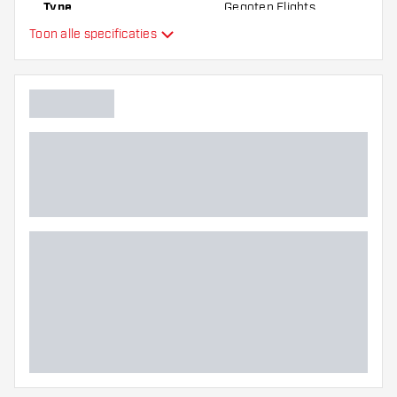
Type
Gegoten Flights
Toon alle specificaties
Flexibiliteit
Hoofdkleur