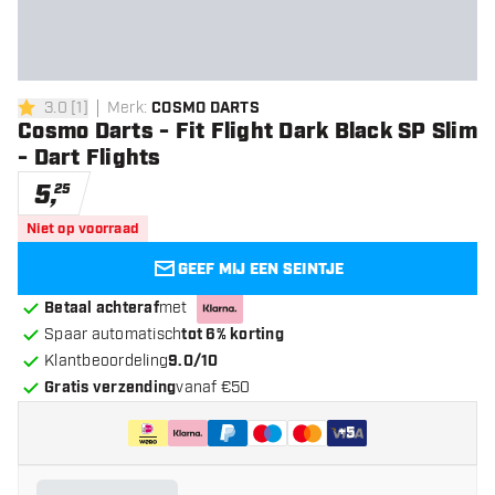
3.0
[
1
]
Merk
:
COSMO DARTS
3 score sterren
Cosmo Darts - Fit Flight Dark Black SP Slim
- Dart Flights
5
,
25
Niet op voorraad
GEEF MIJ EEN SEINTJE
Betaal achteraf
met
Spaar automatisch
tot 6% korting
Klantbeoordeling
9.0/10
Gratis verzending
vanaf €50
+
5