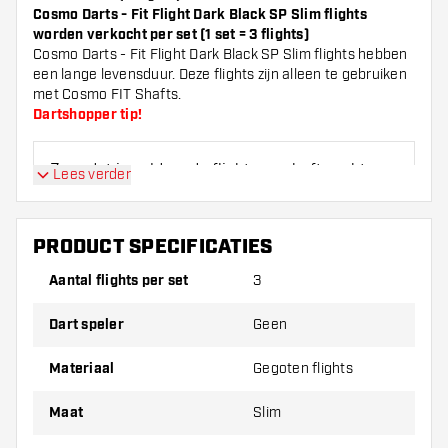
Cosmo Darts - Fit Flight Dark Black SP Slim flights
worden verkocht per set (1 set = 3 flights)
Cosmo Darts - Fit Flight Dark Black SP Slim flights hebben
een lange levensduur. Deze flights zijn alleen te gebruiken
met Cosmo FIT Shafts.
Dartshopper tip!
Zorg dat je voldoende flights en shafts achter
Lees verder
de hand hebt. Deze kunnen slijten of kapot gaan
door gebruik.
PRODUCT SPECIFICATIES
Probeer eens een andere vorm, materiaal of
Aantal flights per set
3
dikte van de flights om erachter te komen
welke variant het beste bij je past!
Dart speler
Geen
Materiaal
Gegoten flights
Maat
Slim