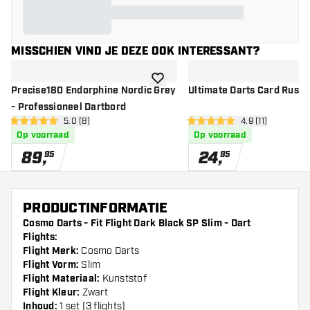
MISSCHIEN VIND JE DEZE OOK INTERESSANT?
toevoegen aan verlanglijst
Precise180 Endorphine Nordic Grey
Ultimate Darts Card Russ 
- Professioneel Dartbord
open reviews drawer
5.0 (8)
open reviews dr
4.9 (11)
5 score sterren
4.9 score sterren
Op voorraad
Op voorraad
89
,
24
,
95
95
PRODUCTINFORMATIE
Cosmo Darts - Fit Flight Dark Black SP Slim - Dart
Flights:
Flight Merk:
Cosmo Darts
Flight Vorm:
Slim
Flight Materiaal:
Kunststof
Flight Kleur:
Zwart
Inhoud:
1 set (3 flights)