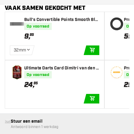
VAAK SAMEN GEKOCHT MET
Bull's Convertible Points Smooth Bla
Prec
ck
roun
Op voorraad
Op 
9
,
59
95
32mm
IN WINKELWAGEN
Ultimate Darts Card Dimitri van den B
Prec
ergh UK Open 2024 winner
- Cij
Op voorraad
Op 
24
,
29
95
IN WINKELWAGEN
Stuur een email
Antwoord binnen 1 werkdag