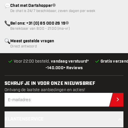
Chat met Dartshopper
klantenservice niet beschikbaar
De chat is 24/7 beschikbaar, zeven dagen per week
Bel ons: +31 (0) 85 000 26 19
klantenservice niet beschikbaar
Bereikbaar van 8:00 - 21:00 (ma-vr)
Meest gestelde vragen
Direct antwoord
Voor 22:00 besteld,
vandaag verstuurd*
Gratis verzen
•
140.000+ Reviews
SCHRIJF JE IN VOOR ONZE NIEUWSBRIEF
Ontvang de laatste aanbiedingen en acties!
Schr
KLANTENSERVICE