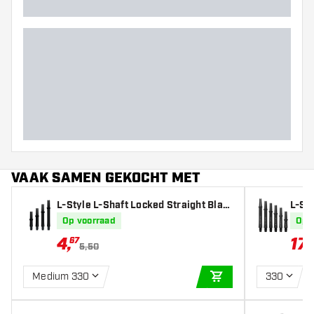
VAAK SAMEN GEKOCHT MET
L-Style L-Shaft Locked Straight Blac
L-Sty
k - Dart Shafts
haft
Op voorraad
Op 
4
,
17
,
67
5,50
Medium 330
330
IN WINKELWAGEN