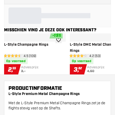
MISSCHIEN VIND JE DEZE OOK INTERESSANT?
-
15
%
toevoegen aan verlanglijst
L-Style Champagne Rings
L-Style DMC Metal Cham
Rings
open reviews drawer
4.5 (109)
open reviews d
4.2 (53)
4.5 score sterren
4.2 score sterren
Op voorraad
Op voorraad
Adviesprijs:
Adviesprijs:
2
,
3
,
55
82
3,-
4,50
PRODUCTINFORMATIE
L-Style Premium Metal Champagne Rings
Met de L-Style Premium Metal Champagne Rings zet je de
flights stevig vast op de Shafts.