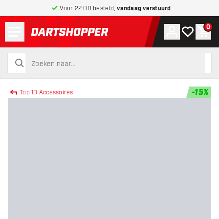
Voor 22:00 besteld,
vandaag verstuurd
Menu
0
Account
Mijn verlang
Win
terug naar home pagina
zoeken
zoeken
-
15
%
Top 10 Accessoires