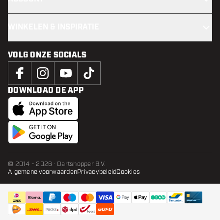
WINKELEN & INSPIRATIE
VOLG ONZE SOCIALS
DOWNLOAD DE APP
© 2014 - 2026 · Dartshopper B.V.
Algemene voorwaarden
Privacybeleid
Cookies
IN WINKELWAGEN
toevo