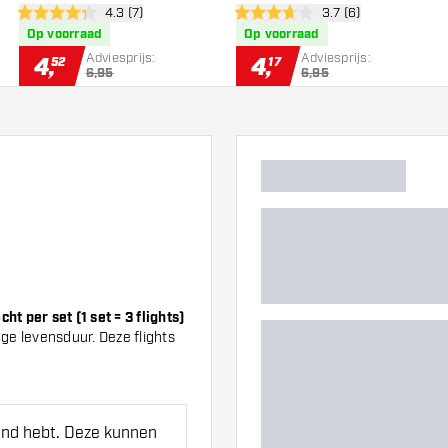
wer
open reviews drawer
4.3 (7)
open reviews drawe
3.7 (6)
4.3 score sterren
3.7 score sterren
Op voorraad
Op voorraad
Adviesprijs:
Adviesprijs:
4
,
4
,
52
17
6,95
6,95
t per set (1 set = 3 flights)
ge levensduur. Deze flights
hand hebt. Deze kunnen