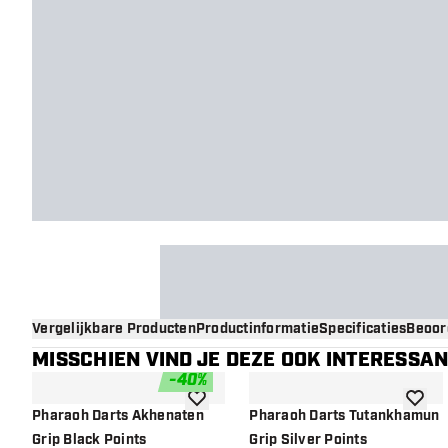
Vergelijkbare Producten
Productinformatie
Specificaties
Beoor
MISSCHIEN VIND JE DEZE OOK INTERESSA
-
40
%
toevoegen aan verlanglijst
toevoe
Pharaoh Darts Akhenaten
Pharaoh Darts Tutankhamun
Grip Black Points
Grip Silver Points