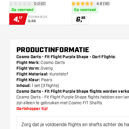
open reviews drawer
0.0 (0)
open reviews dra
4.6 (16)
0 score sterren
4.6 score sterren
Op voorraad
Op voorraad
Adviesprijs:
4
,
6
,
17
95
6,95
PRODUCTINFORMATIE
Cosmo Darts - Fit Flight Purple Shape - Dart Flights:
Flight Merk:
Cosmo Darts
Flight Vorm:
Overig
Flight Materiaal:
Kunststof
Flight Kleur:
Paars
Inhoud:
1 set (3 flights)
Cosmo Darts - Fit Flight Purple Shape flights worden verkoch
Cosmo Darts - Fit Flight Purple Shape flights hebben een lan
zijn alleen te gebruiken met Cosmo FIT Shafts.
Dartshopper tip!
Zorg dat je voldoende flights en shafts achter de 