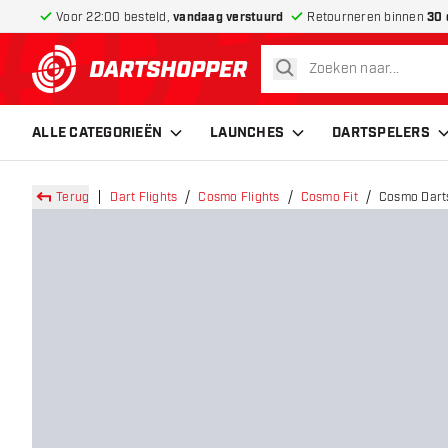
Voor 22:00 besteld,
vandaag verstuurd
Retourneren binnen
30 
zoeken
terug naar home pagina
ALLE CATEGORIEËN
LAUNCHES
DARTSPELERS
Terug
Dart Flights
Cosmo Flights
Cosmo Fit
Cosmo Darts 