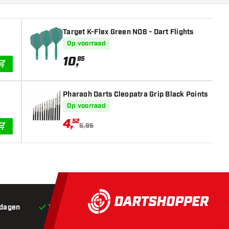
Target K-Flex Green NO6 - Dart Flights
Op voorraad
10
,
95
IN WINKELWAGEN
Pharaoh Darts Cleopatra Grip Black Points
Op voorraad
4
,
52
6,95
IN WINKELWAGEN
 dagen
Voor 22:00 besteld,
vandaag verstuurd*
Grat