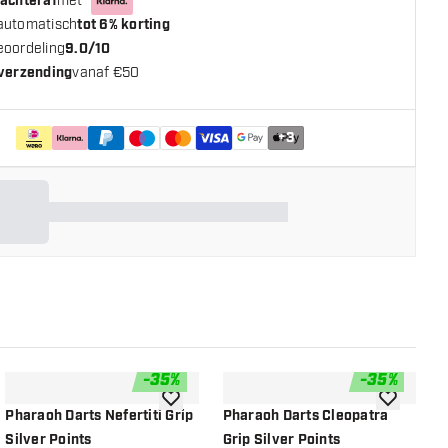
 achteraf
met
automatisch
tot 6% korting
eoordeling
9.0/10
 verzending
vanaf €50
+
3
-
35
%
-
35
%
n aan verlanglijst
toevoegen aan verlanglijst
toevoegen a
Pharaoh Darts Nefertiti Grip
Pharaoh Darts Cleopatra
P
Silver Points
Grip Silver Points
G