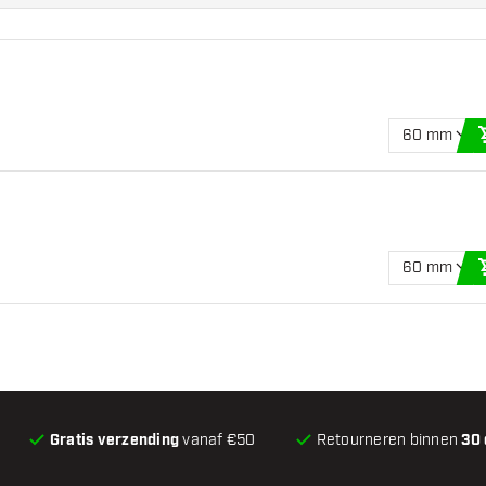
60 mm
60 mm
Gratis verzending
vanaf €50
Retourneren binnen
30