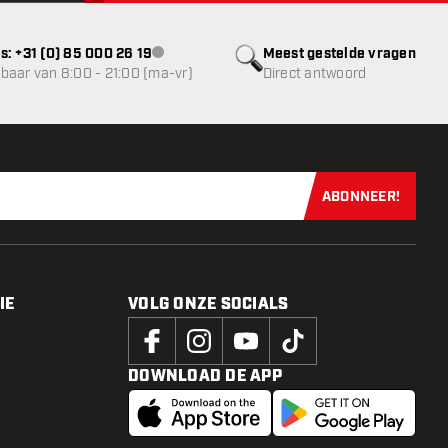
s: +31 (0) 85 000 26 19
Meest gestelde vragen
klantenservice niet beschikbaar
baar van 8:00 - 21:00 (ma-vr)
Direct antwoord
ABONNEER!
Schrijf je dir
IE
VOLG ONZE SOCIALS
DOWNLOAD DE APP