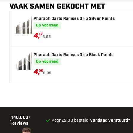
VAAK SAMEN GEKOCHT MET
Pharaoh Darts Ramses Grip Silver Points
Op voorraad
4
,
17
6,95
Pharaoh Darts Ramses Grip Black Points
Op voorraad
4
,
52
6,95
140.000+
•
Voor 22:00 besteld,
vandaag verstuurd*
Reviews