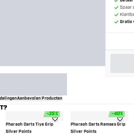
Betaal
Spaar 
Klantb
Gratis
delingen
Aanbevolen Producten
NT?
-
35
%
-
40
%
gen aan verlanglijst
toevoegen aan verlanglijst
toevoege
Pharaoh Darts Tiye Grip
Pharaoh Darts Ramses Grip
Silver Points
Silver Points