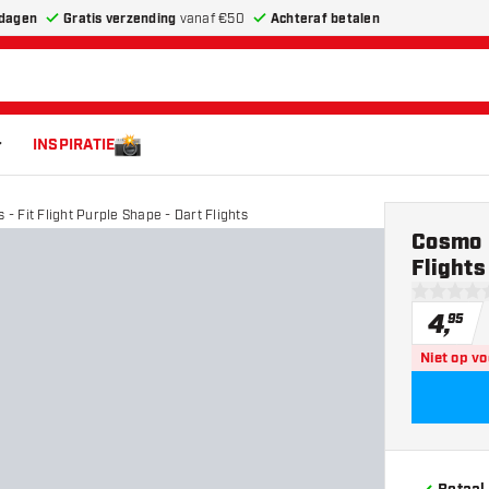
dagen
Gratis verzending
vanaf €50
Achteraf betalen
INSPIRATIE
- Fit Flight Purple Shape - Dart Flights
Cosmo D
Flights
0 score st
4
,
95
Niet op v