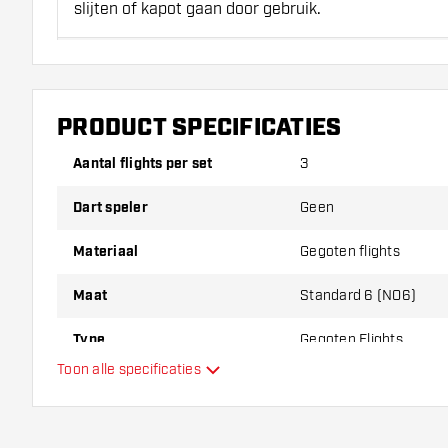
slijten of kapot gaan door gebruik.
Probeer eens een andere vorm, materiaal of dikte v
erachter te komen welke variant het beste bij je pas
PRODUCT SPECIFICATIES
Aantal flights per set
3
Dart speler
Geen
Materiaal
Gegoten flights
Maat
Standard 6 (NO6)
Type
Gegoten Flights
Toon alle specificaties
Flexibiliteit
Hoofdkleur