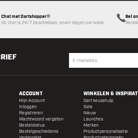
Chat met Dartshopper
Bel on
klantenservice niet beschikbaar
De chat is 24/7 beschikbaar, zeven dagen per week
Bereik
BRIEF
ACCOUNT
WINKELEN & INSPIRAT
Mijn Account
Dart keuzehulp
Inloggen
Sale
Registreren
Nieuw
Wachtwoord vergeten
Launches
Bestelstatus
Merken
Bestelgeschiedenis
Productpersonalisatie
Verlanglijst
Productcategorieën