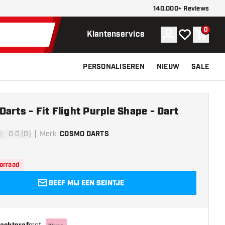
140.000+ Reviews
0
Account
Mijn verlangli
Winke
Klantenservice
PERSONALISEREN
NIEUW
SALE
arts - Fit Flight Purple Shape - Dart
0.0 (0)
Merk
:
COSMO DARTS
erren
oorraad
GEEF MIJ EEN SEINTJE