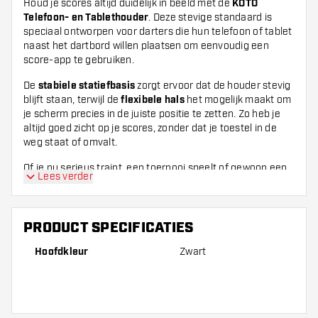
Houd je scores altijd duidelijk in beeld met de
KOTO
Telefoon- en Tablethouder
. Deze stevige standaard is
speciaal ontworpen voor darters die hun telefoon of tablet
naast het dartbord willen plaatsen om eenvoudig een
score-app te gebruiken.
De
stabiele statiefbasis
zorgt ervoor dat de houder stevig
blijft staan, terwijl de
flexibele hals
het mogelijk maakt om
je scherm precies in de juiste positie te zetten. Zo heb je
altijd goed zicht op je scores, zonder dat je toestel in de
weg staat of omvalt.
Of je nu serieus traint, een toernooi speelt of gewoon een
Lees verder
gezellige avond met vrienden hebt – met de KOTO houder
heb je je score altijd bij de hand.
De maximale hoogte is 160 cm en de breedte van de poten
PRODUCT SPECIFICATIES
is 45 cm.
Hoofdkleur
Zwart
✅
Geschikt voor
zowel telefoons als tablets
✅
Verstelbare, flexibele arm
voor de ideale kijkhoek
✅
Stevige basis
– stabiel op elke ondergrond
✅
Perfect voor darters
die gebruikmaken van score-apps