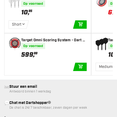
s
htin
Op voorraad
Op 
10
,
67
,
95
Short
IN WINKELWAGEN
Target Omni Scoring System - Dart S
Targe
coreboard
s
Op voorraad
Op 
599
,
10
,
99
Medium
IN WINKELWAGEN
Stuur een email
Antwoord binnen 1 werkdag
Chat met Dartshopper
klantenservice niet beschikbaar
De chat is 24/7 beschikbaar, zeven dagen per week