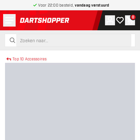
Voor 22:00 besteld,
vandaag verstuurd
Menu
0
Account
Mijn verlang
Win
terug naar home pagina
zoeken
zoeken
Top 10 Accessoires