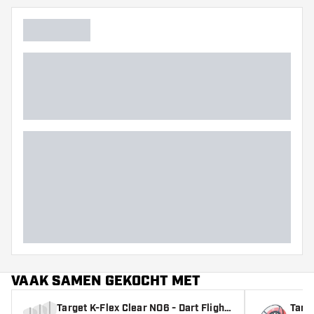
✅ Ook geschikt voor video’s, instructies of livestreams
VAAK SAMEN GEKOCHT MET
Target K-Flex Clear NO6 - Dart Flight
Targe