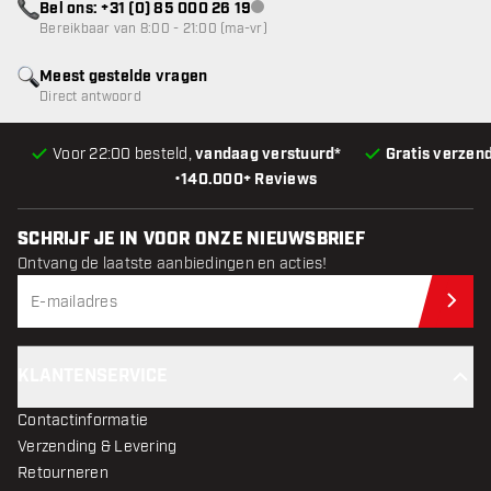
Bel ons: +31 (0) 85 000 26 19
klantenservice niet beschikbaar
Bereikbaar van 8:00 - 21:00 (ma-vr)
Meest gestelde vragen
Direct antwoord
Voor 22:00 besteld,
vandaag verstuurd*
Gratis verzen
•
140.000+ Reviews
SCHRIJF JE IN VOOR ONZE NIEUWSBRIEF
Ontvang de laatste aanbiedingen en acties!
Schr
KLANTENSERVICE
Contactinformatie
Verzending & Levering
Retourneren