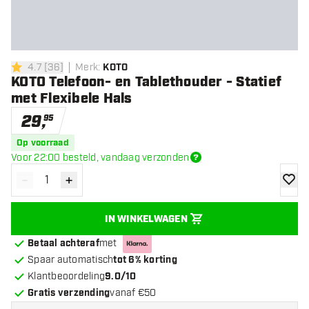
4.7
[
36
]
Merk
:
KOTO
4.7 score sterren
KOTO Telefoon- en Tablethouder - Statief
met Flexibele Hals
29
,
95
Op voorraad
Voor 22:00 besteld, vandaag verzonden
-
+
Verminder hoeveelheid
Verhoog hoeveelheid
toevoe
IN WINKELWAGEN
Betaal achteraf
met
Spaar automatisch
tot 6% korting
Klantbeoordeling
9.0/10
Gratis verzending
vanaf €50