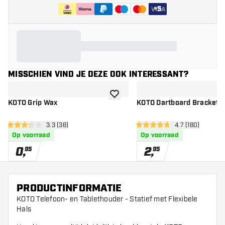
+
5
MISSCHIEN VIND JE DEZE OOK INTERESSANT?
toevoegen aan verlanglijst
KOTO Grip Wax
KOTO Dartboard Bracket
open reviews drawer
3.3 (38)
open reviews d
4.7 (180)
3.3 score sterren
4.7 score sterren
Op voorraad
Op voorraad
0
,
2
,
95
95
PRODUCTINFORMATIE
KOTO Telefoon- en Tablethouder - Statief met Flexibele
Hals