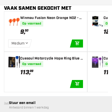
VAAK SAMEN GEKOCHT MET
Winmau Fusion Neon Orange NO2 - D
Cues
art Flights
tpijl
Op voorraad
Op 
9
,
12
50
Medium
IN WINKELWAGEN
Cuesoul Motorcycle Hope Ring Blue 9
Cues
0% - Dartpijlen
n
Op voorraad
Op 
113
,
11
99
IN WINKELWAGEN
Stuur een email
Antwoord binnen 1 werkdag