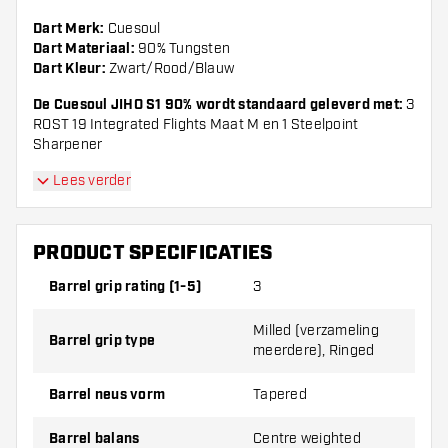
Dart Merk:
Cuesoul
Dart Materiaal:
90% Tungsten
Dart Kleur:
Zwart/Rood/Blauw
De Cuesoul JIHO S1 90% wordt standaard geleverd met:
3
ROST 19 Integrated Flights Maat M en 1 Steelpoint
Sharpener
Lees verder
PRODUCT SPECIFICATIES
Barrel grip rating (1-5)
3
Milled (verzameling
Barrel grip type
meerdere), Ringed
Barrel neus vorm
Tapered
Barrel balans
Centre weighted