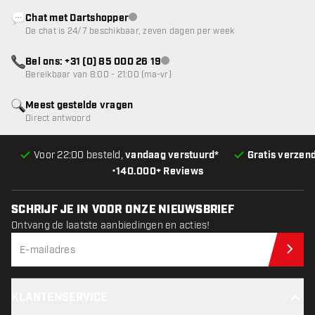
Chat met Dartshopper
klantenservice niet beschikbaar
De chat is 24/7 beschikbaar, zeven dagen per week
Bel ons: +31 (0) 85 000 26 19
klantenservice niet beschikbaar
Bereikbaar van 8:00 - 21:00 (ma-vr)
Meest gestelde vragen
Direct antwoord
Voor 22:00 besteld,
vandaag verstuurd*
Gratis verzen
•
140.000+ Reviews
SCHRIJF JE IN VOOR ONZE NIEUWSBRIEF
Ontvang de laatste aanbiedingen en acties!
Schr
KLANTENSERVICE