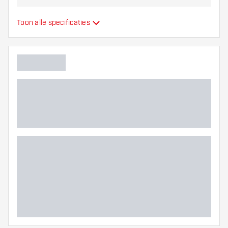
Materiaal dartpijlen
Tungsten 90%
Toon alle specificaties
Barrel neus grip
Dart speler
Barrel kleur
Barrel gripzone
Barrel vorm
Gewicht
Barrel dikte (MM)
Barrel lengte (MM)