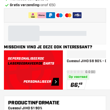
Gratis verzending
vanaf €50
+
5
MISSCHIEN VIND JE DEZE OOK INTERESSANT?
GEPERSONALISEERDE
Cuesoul JIHO S6 90% - Dar
LASERGEGRAVEERDE
DARTS
open reviews d
0.0 (0)
0 score sterren
Op voorraad
PERSONALISEER
66
,
49
PRODUCTINFORMATIE
Cuesoul JIHO S1 90%