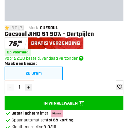
5.0
[
2
]
Merk
:
CUESOUL
5 score sterren
Cuesoul JIHO S1 90% - Dartpijlen
75
,
99
Gratis verzending
Op voorraad
Voor 22:00 besteld, vandaag verzonden
Maak een keuze
:
22 Gram
-
+
Verminder hoeveelheid
Verhoog hoeveelheid
toevoe
IN WINKELWAGEN
Betaal achteraf
met
Spaar automatisch
tot 6% korting
Klantbeoordeling
9.0/10