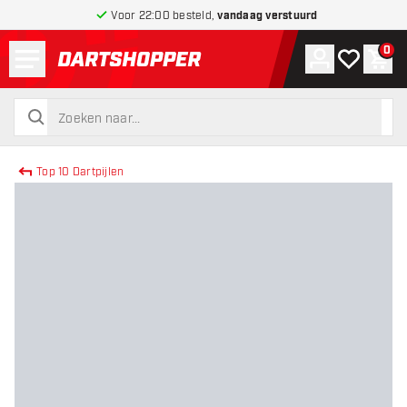
Voor 22:00 besteld,
vandaag verstuurd
Menu
0
Account
Mijn verlang
Win
terug naar home pagina
zoeken
zoeken
Top 10 Dartpijlen