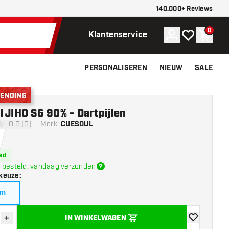
140.000+ Reviews
0
Account
Mijn verlangli
Winke
Klantenservice
PERSONALISEREN
NIEUW
SALE
nding
 JIHO S6 90% - Dartpijlen
0.0 (0)
Merk
:
CUESOUL
erren
ad
 besteld, vandaag verzonden
keuze
:
am
+
IN WINKELWAGEN
der hoeveelheid
Verhoog hoeveelheid
toevoegen aa