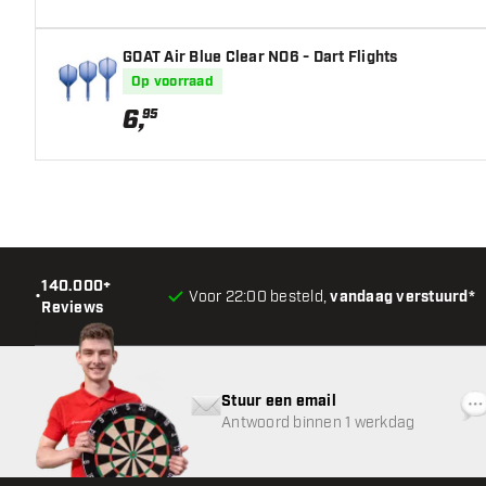
Gewicht
GOAT Air Blue Clear NO6 - Dart Flights
Barrel dikte (MM)
Op voorraad
6
,
95
Barrel lengte (MM)
140.000+
•
Voor 22:00 besteld,
vandaag verstuurd*
Reviews
Stuur een email
Antwoord binnen 1 werkdag