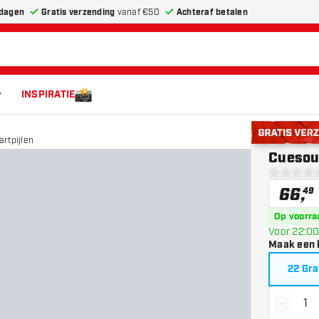
dagen
Gratis verzending
vanaf €50
Achteraf betalen
INSPIRATIE
rtpijlen
Gratis verze
Cuesoul
0 score st
66
,
49
Op voorra
Voor 22:00
Maak een 
22 Gr
-
Vermin