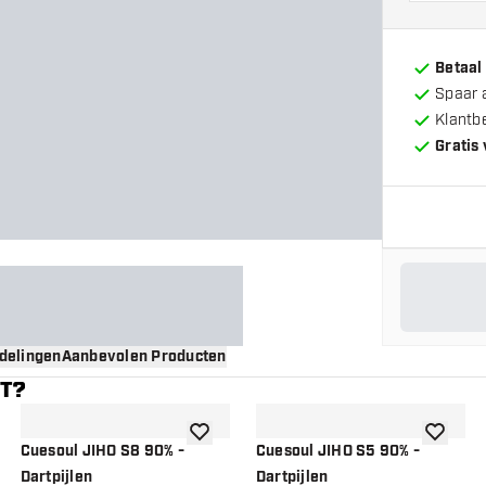
Betaal
Spaar 
Klantb
Gratis
delingen
Aanbevolen Producten
NT?
gen aan verlanglijst
toevoegen aan verlanglijst
toevoege
Cuesoul JIHO S8 90% -
Cuesoul JIHO S5 90% -
Dartpijlen
Dartpijlen