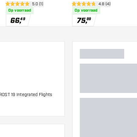
er
open reviews drawer
5.0 (1)
open reviews drawe
4.8 (4)
5 score sterren
4.8 score sterren
Op voorraad
Op voorraad
66
,
75
,
49
99
ROST 19 Integrated Flights