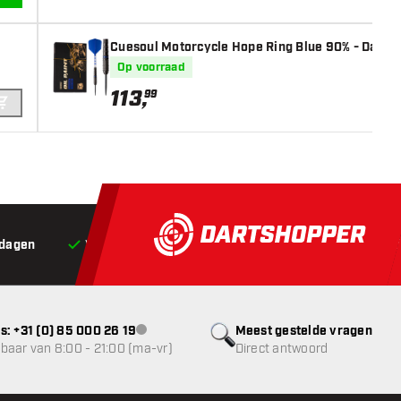
IN WINKELWAGEN
Cuesoul Motorcycle Hope Ring Blue 90% - Dartpi
Op voorraad
113
,
99
IN WINKELWAGEN
 dagen
Voor 22:00 besteld,
vandaag verstuurd*
Grat
s: +31 (0) 85 000 26 19
Meest gestelde vragen
klantenservice niet beschikbaar
baar van 8:00 - 21:00 (ma-vr)
Direct antwoord