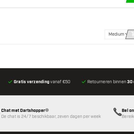
Medium
Gratis verzending
vanaf €50
Retourneren binnen
30
Chat met Dartshopper
Bel on
klantenservice niet beschikbaar
De chat is 24/7 beschikbaar, zeven dagen per week
Bereik