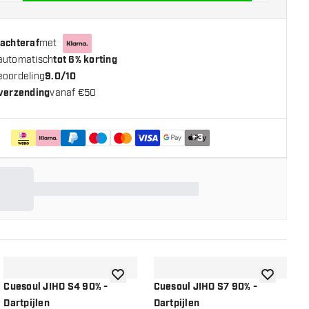
 achteraf
met
automatisch
tot 6% korting
eoordeling
9.0/10
 verzending
vanaf €50
+
3
n aan verlanglijst
toevoegen aan verlanglijst
toevoegen a
Cuesoul JIHO S4 90% -
Cuesoul JIHO S7 90% -
C
Dartpijlen
Dartpijlen
D