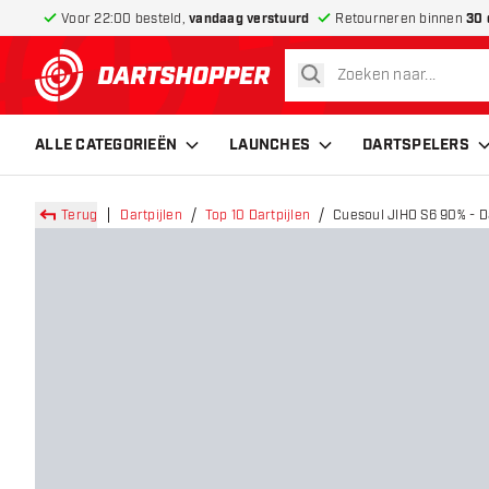
Voor 22:00 besteld,
vandaag verstuurd
Retourneren binnen
30 
zoeken
terug naar home pagina
ALLE CATEGORIEËN
LAUNCHES
DARTSPELERS
Terug
Dartpijlen
Top 10 Dartpijlen
Cuesoul JIHO S6 90% - Da