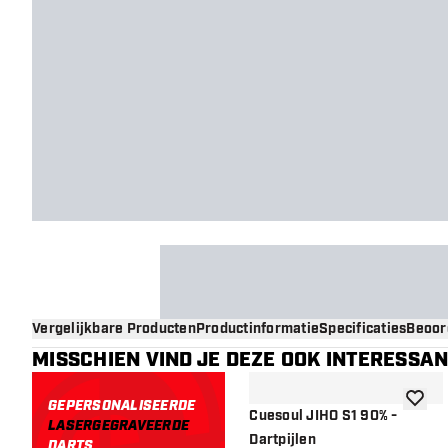
Vergelijkbare Producten
Productinformatie
Specificaties
Beoor
MISSCHIEN VIND JE DEZE OOK INTERESSA
GEPERSONALISEERDE
toevoe
Cuesoul JIHO S1 90% -
LASERGEGRAVEERDE
Dartpijlen
DARTS