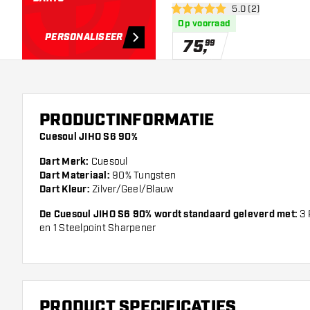
open reviews draw
5.0 (2)
5 score sterren
Op voorraad
PERSONALISEER
75
,
99
PRODUCTINFORMATIE
Cuesoul JIHO S6 90%
Dart Merk:
Cuesoul
Dart Materiaal:
90% Tungsten
Dart Kleur:
Zilver/Geel/Blauw
De Cuesoul JIHO S6 90%
wordt standaard geleverd met:
3 
en 1 Steelpoint Sharpener
PRODUCT SPECIFICATIES