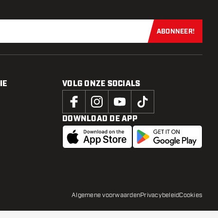
ABONNEER!
Schrijf je dir
IE
VOLG ONZE SOCIALS
DOWNLOAD DE APP
Algemene voorwaarden
Privacybeleid
Cookies