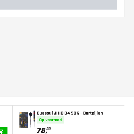
Cuesoul JIHO D4 90% - Dartpijlen
Op voorraad
75
,
99