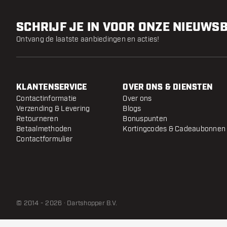
SCHRIJF JE IN VOOR ONZE NIEUWS
Ontvang de laatste aanbiedingen en acties!
KLANTENSERVICE
OVER ONS & DIENSTEN
Contactinformatie
Over ons
Verzending & Levering
Blogs
Retourneren
Bonuspunten
Betaalmethoden
Kortingcodes & Cadeaubonnen
Contactformulier
© 2014 - 2026 · Dartshopper B.V.
Cuesoul JIHO S6 90% - Dartpijlen
- 22 Gram