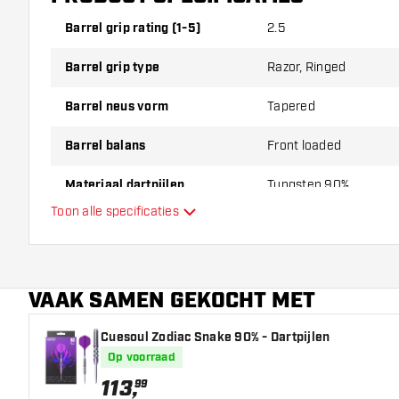
Barrel grip rating (1-5)
2.5
Barrel grip type
Razor, Ringed
Barrel neus vorm
Tapered
Barrel balans
Front loaded
Materiaal dartpijlen
Tungsten 90%
Toon alle specificaties
Barrel neus grip
Dart speler
VAAK SAMEN GEKOCHT MET
Barrel kleur
Cuesoul Zodiac Snake 90% - Dartpijlen
Barrel gripzone
Op voorraad
Barrel vorm
113
,
99