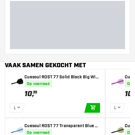
VAAK SAMEN GEKOCHT MET
Cuesoul ROST 77 Solid Black Big Win
Cues
g - Dart Flights
Big W
Op voorraad
Op 
10
,
10
,
35
L
L
IN WINKELWAGEN
Cuesoul ROST 77 Transparent Blue Bi
Cues
g Wing - Dart Flights
Wing 
Op voorraad
Op 