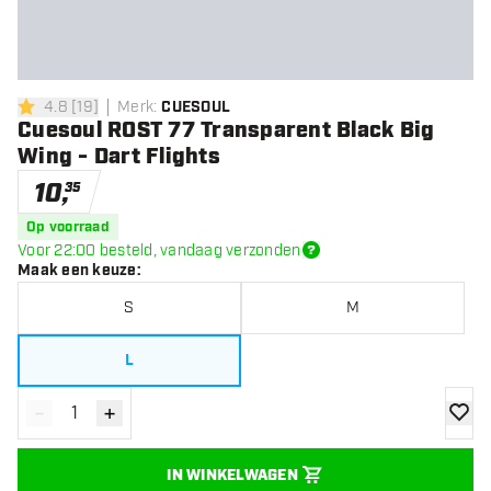
4.8
[
19
]
Merk
:
CUESOUL
4.8 score sterren
Cuesoul ROST 77 Transparent Black Big
Wing - Dart Flights
10
,
35
Op voorraad
Voor 22:00 besteld, vandaag verzonden
Maak een keuze
:
S
M
L
-
+
Verminder hoeveelheid
Verhoog hoeveelheid
toevoe
IN WINKELWAGEN