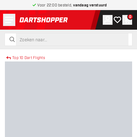
Voor 22:00 besteld,
vandaag verstuurd
Menu
0
Account
Mijn verlang
Win
terug naar home pagina
zoeken
zoeken
Top 10 Dart Flights