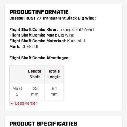
PRODUCTINFORMATIE
Cuesoul ROST 77 Transparent Black Big Wing:
Flight Shaft Combo Kleur:
Transparant/Zwart
Flight Shaft Combo Maat:
Big Wing
Flight Shaft Combo Materiaal:
Kunststof
Merk:
CUESOUL
Flight Shaft Combo Afmetingen:
Lengte
Totale
Shaft
Lengte
Maat
23
64
S
mm
mm
Lees verder
Maat
28
69
M
mm
mm
PRODUCT SPECIFICATIES
Maat
33
74