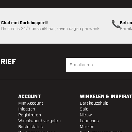
Chat met Dartshopper
Bel on
klantenservice niet beschikbaar
De chat is 24/7 beschikbaar, zeven dagen per week
Bereik
BRIEF
ACCOUNT
WINKELEN & INSPIRAT
Mijn Account
Dart keuzehulp
Inloggen
Sale
Registreren
Nieuw
Wachtwoord vergeten
Launches
Bestelstatus
Merken