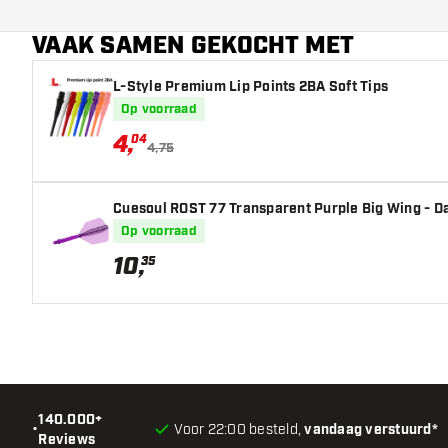
Hoofdkleur
Probeer eens een andere vorm, materiaal of dikte v
VAAK SAMEN GEKOCHT MET
erachter te komen welke variant het beste bij je pas
Flight shaft lengte
L-Style Premium Lip Points 2BA Soft Tips
Op voorraad
4
,
04
4,75
Cuesoul ROST 77 Transparent Purple Big Wing - Da
Op voorraad
10
,
35
140.000+
•
Voor 22:00 besteld,
vandaag verstuurd*
Reviews