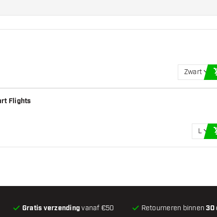
an de flights om
t!
Zwart
rt Flights
L
Gratis verzending
vanaf €50
Retourneren binnen
30