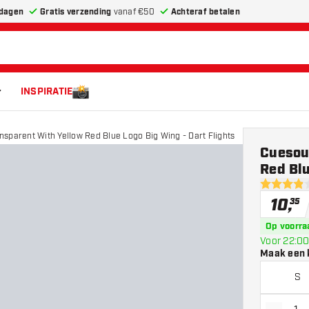
dagen
Gratis verzending
vanaf €50
Achteraf betalen
INSPIRATIE
sparent With Yellow Red Blue Logo Big Wing - Dart Flights
Cuesou
Red Blu
3.9 score s
10
,
35
Op voorra
Voor 22:00
Maak een 
S