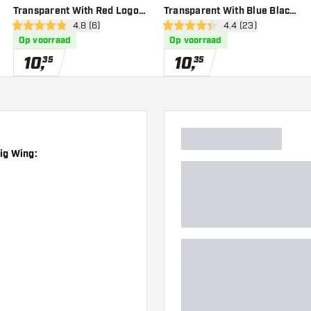
Transparent With Red Logo
Transparent With Blue Black
er
open reviews drawer
4.8 (6)
open reviews drawe
4.4 (23)
Big Wing - Dart Flights
Green Logo Big Wing - Dart
4.8 score sterren
4.4 score sterren
Op voorraad
Op voorraad
Flights
10
,
10
,
35
35
ig Wing: