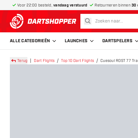
Voor 22:00 besteld,
vandaag verstuurd
Retourneren binnen
30 
zoeken
terug naar home pagina
ALLE CATEGORIEËN
LAUNCHES
DARTSPELERS
Terug
Dart Flights
Top 10 Dart Flights
Cuesoul ROST 77 Tran