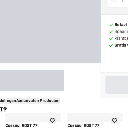
-
Vermin
Betaal
Spaar 
Klantb
Gratis
delingen
Aanbevolen Producten
NT?
gen aan verlanglijst
toevoegen aan verlanglijst
toevoege
Cuesoul ROST 77
Cuesoul ROST 77