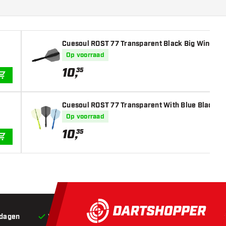
Cuesoul ROST 77 Transparent Black Big Wing - Da
Op voorraad
10
,
35
IN WINKELWAGEN
Cuesoul ROST 77 Transparent With Blue Black Gre
Op voorraad
10
,
35
IN WINKELWAGEN
 dagen
Voor 22:00 besteld,
vandaag verstuurd*
Grat