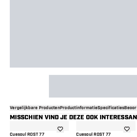
Vergelijkbare Producten
Productinformatie
Specificaties
Beoor
MISSCHIEN VIND JE DEZE OOK INTERESSA
toevoegen aan verlanglijst
toevoe
Cuesoul ROST 77
Cuesoul ROST 77