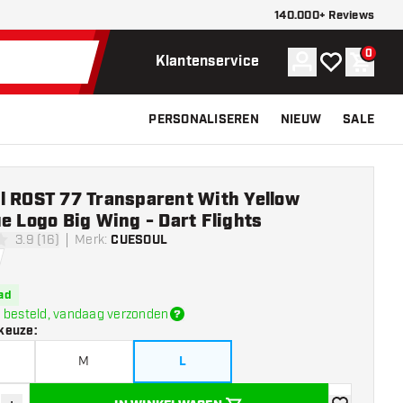
140.000+ Reviews
0
Account
Mijn verlangli
Winke
Klantenservice
PERSONALISEREN
NIEUW
SALE
l ROST 77 Transparent With Yellow
e Logo Big Wing - Dart Flights
3.9 (16)
Merk
:
CUESOUL
terren
ad
 besteld, vandaag verzonden
keuze
:
M
L