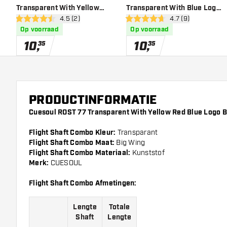
Transparent With Yellow
Transparent With Blue Logo
open reviews drawer
4.5 (2)
open reviews draw
4.7 (9)
Logo Big Wing - Dart Flights
Big Wing - Dart Flights
4.5 score sterren
4.7 score sterren
Op voorraad
Op voorraad
10
,
10
,
35
35
PRODUCTINFORMATIE
Cuesoul ROST 77 Transparent With Yellow Red Blue Logo B
Flight Shaft Combo Kleur:
Transparant
Flight Shaft Combo Maat:
Big Wing
Flight Shaft Combo Materiaal:
Kunststof
Merk:
CUESOUL
Flight Shaft Combo Afmetingen:
Lengte
Totale
Shaft
Lengte