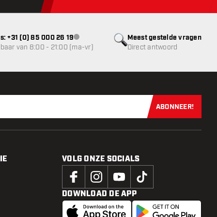
s: +31 (0) 85 000 26 19
Meest gestelde vragen
klantenservice niet beschikbaar
baar van 8:00 - 21:00 (ma-vr)
Direct antwoord
ABONNEER!
Schrijf je dir
IE
VOLG ONZE SOCIALS
DOWNLOAD DE APP