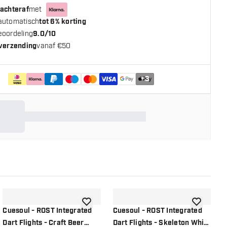
 achteraf
met
automatisch
tot 6% korting
eoordeling
9.0/10
 verzending
vanaf €50
+
3
n aan verlanglijst
toevoegen aan verlanglijst
toevoegen a
Cuesoul - ROST Integrated
Cuesoul - ROST Integrated
C
Dart Flights - Craft Beer
Dart Flights - Skeleton White
D