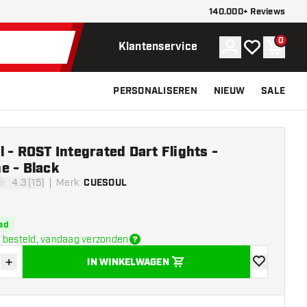
140.000+ Reviews
0
Account
Mijn verlangli
Winke
Klantenservice
PERSONALISEREN
NIEUW
SALE
 - ROST Integrated Dart Flights -
e - Black
4.3 (15)
Merk
:
CUESOUL
terren
ad
 besteld, vandaag verzonden
+
IN WINKELWAGEN
der hoeveelheid
Verhoog hoeveelheid
toevoegen aa