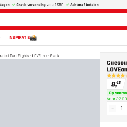
dagen
Gratis verzending
vanaf €50
Achteraf betalen
INSPIRATIE
rated Dart Flights - LOVEone - Black
Cuesoul
LOVEon
4.3 score s
9
,
45
Op voorra
Voor 22:00
-
Vermin