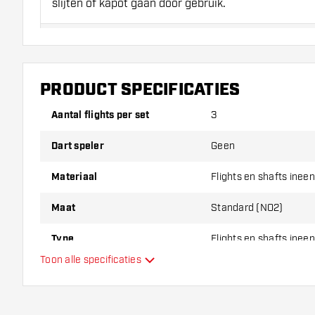
slijten of kapot gaan door gebruik.
Probeer eens een andere vorm, materiaal of dikte v
erachter te komen welke variant het beste bij je pas
PRODUCT SPECIFICATIES
Aantal flights per set
3
Dart speler
Geen
Materiaal
Flights en shafts ineen
Maat
Standard (NO2)
Type
Flights en shafts ineen
Toon alle specificaties
Flexibiliteit
Hoofdkleur