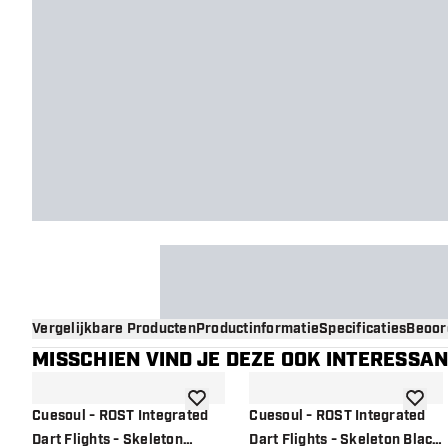
Vergelijkbare Producten
Productinformatie
Specificaties
Beoor
MISSCHIEN VIND JE DEZE OOK INTERESSA
toevoegen aan verlanglijst
toevoe
Cuesoul - ROST Integrated
Cuesoul - ROST Integrated
Dart Flights - Skeleton
Dart Flights - Skeleton Black