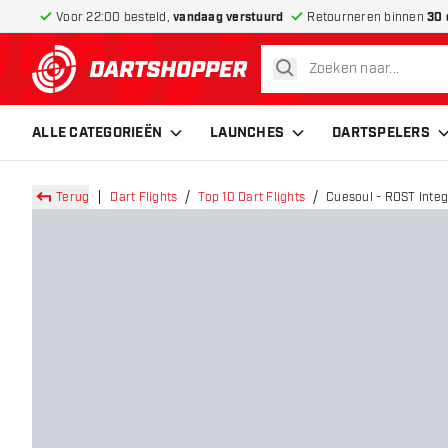
Voor 22:00 besteld,
vandaag verstuurd
Retourneren binnen
30 
zoeken
terug naar home pagina
ALLE CATEGORIEËN
LAUNCHES
DARTSPELERS
Terug
Dart Flights
Top 10 Dart Flights
Cuesoul - ROST Integ