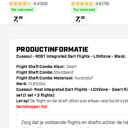
open reviews drawer
4.4 (33)
open reviews dra
4.6 (75)
Green Shape
Shape
4.4 score sterren
4.6 score sterren
Op voorraad
Op voorraad
7
,
7
,
35
35
PRODUCTINFORMATIE
Cuesoul - ROST Integrated Dart Flights - LOVEone - Black:
Flight Shaft Combo Kleur:
Zwart
Flight Shaft Combo
Standaard
Flight Shaft Combo Materiaal:
Kunststof
Merk:
CUESOUL
Cuesoul- Rost Integrated Dart Flights - LOVEone - Zwart f
set (1 set = 3 flights)
Let op!
De flight en de shaft zitten aan elkaar vast bij dit sy
Dartshopper tip!
Zorg dat je voldoende flights en shafts achter de 