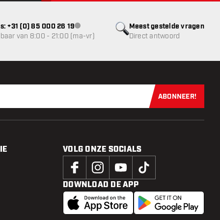
s: +31 (0) 85 000 26 19
Meest gestelde vragen
klantenservice niet beschikbaar
baar van 8:00 - 21:00 (ma-vr)
Direct antwoord
ABONNEER!
Schrijf je dir
IE
VOLG ONZE SOCIALS
DOWNLOAD DE APP