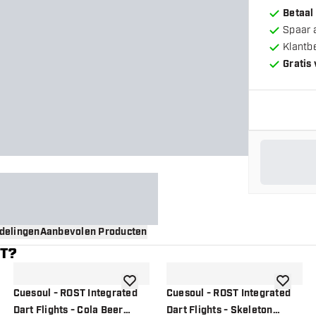
Betaal
Spaar 
Klantb
Gratis
delingen
Aanbevolen Producten
NT?
gen aan verlanglijst
toevoegen aan verlanglijst
toevoege
Cuesoul - ROST Integrated
Cuesoul - ROST Integrated
Dart Flights - Cola Beer
Dart Flights - Skeleton