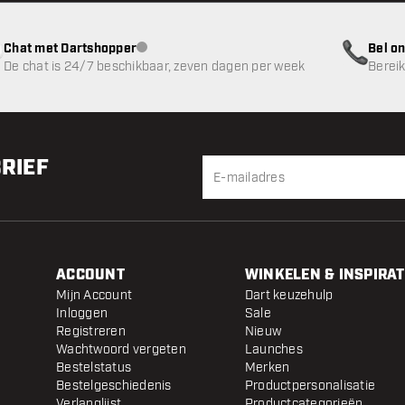
Chat met Dartshopper
Bel on
klantenservice niet beschikbaar
De chat is 24/7 beschikbaar, zeven dagen per week
Bereik
BRIEF
ACCOUNT
WINKELEN & INSPIRAT
Mijn Account
Dart keuzehulp
Inloggen
Sale
Registreren
Nieuw
Wachtwoord vergeten
Launches
Bestelstatus
Merken
Bestelgeschiedenis
Productpersonalisatie
Verlanglijst
Productcategorieën