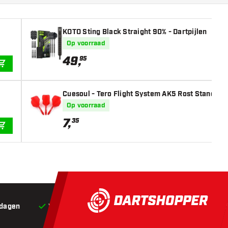
KOTO Sting Black Straight 90% - Dartpijlen
Op voorraad
49
,
95
IN WINKELWAGEN
Cuesoul - Tero Flight System AK5 Rost Standaard 
Op voorraad
7
,
35
IN WINKELWAGEN
 dagen
Voor 22:00 besteld,
vandaag verstuurd*
Grat