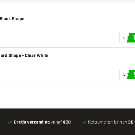
 Black Shape
L
dard Shape - Clear White
L
Gratis verzending
vanaf €50
Retourneren binnen
30