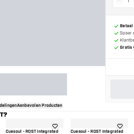
-
Vermin
Betaal
Spaar 
Klantb
Gratis
delingen
Aanbevolen Producten
NT?
gen aan verlanglijst
toevoegen aan verlanglijst
toevoege
Cuesoul - ROST Integrated
Cuesoul - ROST Integrated