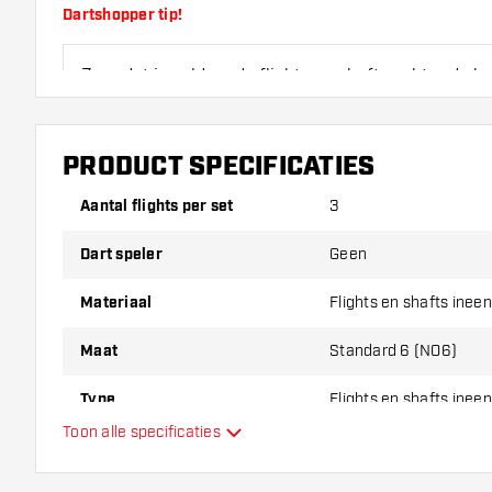
Dartshopper tip!
Zorg dat je voldoende flights en shafts achter de 
slijten of kapot gaan door gebruik.
PRODUCT SPECIFICATIES
Probeer eens een andere vorm, materiaal of dikte v
erachter te komen welke variant het beste bij je pas
Aantal flights per set
3
Dart speler
Geen
Materiaal
Flights en shafts ineen
Maat
Standard 6 (NO6)
Type
Flights en shafts ineen
Toon alle specificaties
Flexibiliteit