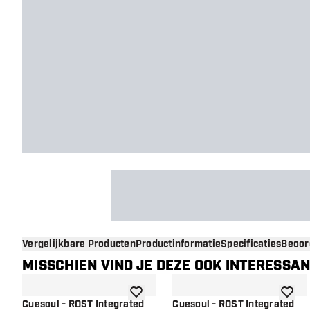
Vergelijkbare Producten
Productinformatie
Specificaties
Beoor
MISSCHIEN VIND JE DEZE OOK INTERESSA
toevoegen aan verlanglijst
toevoe
Cuesoul - ROST Integrated
Cuesoul - ROST Integrated