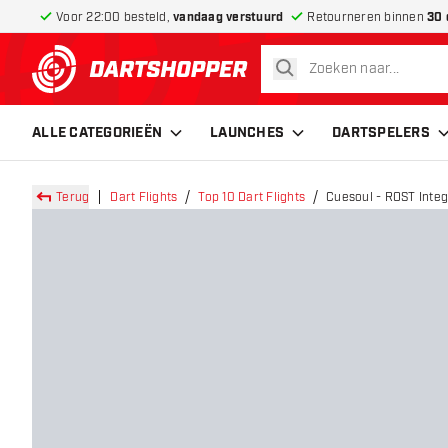
Voor 22:00 besteld,
vandaag verstuurd
Retourneren binnen
30 
zoeken
terug naar home pagina
ALLE CATEGORIEËN
LAUNCHES
DARTSPELERS
Terug
Dart Flights
Top 10 Dart Flights
Cuesoul - ROST Integ