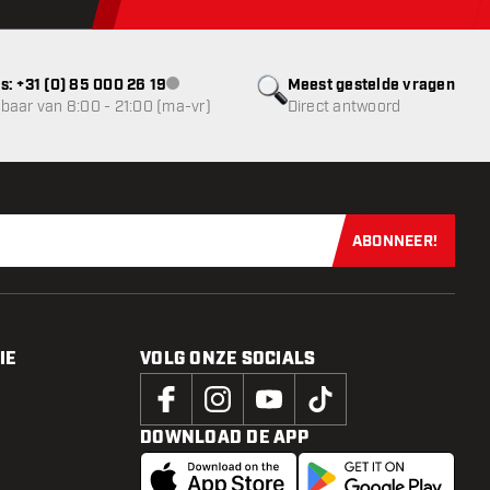
s: +31 (0) 85 000 26 19
Meest gestelde vragen
klantenservice niet beschikbaar
baar van 8:00 - 21:00 (ma-vr)
Direct antwoord
ABONNEER!
Schrijf je dir
IE
VOLG ONZE SOCIALS
DOWNLOAD DE APP