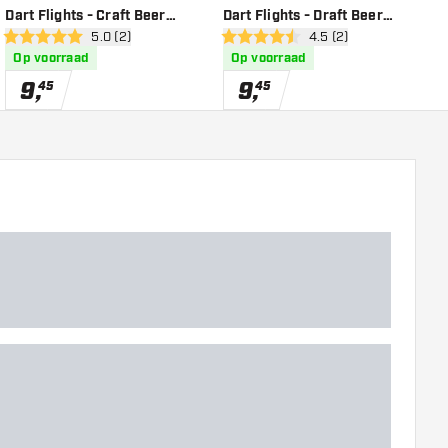
Dart Flights - Craft Beer
Dart Flights - Draft Beer
D
open reviews drawer
5.0 (2)
open reviews drawer
4.5 (2)
Shape
Shape
B
5 score sterren
4.5 score sterren
4
Op voorraad
Op voorraad
9
,
9
,
45
45