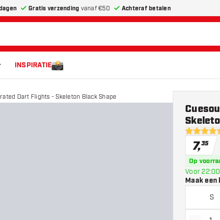
dagen
Gratis verzending
vanaf €50
Achteraf betalen
INSPIRATIE
rated Dart Flights - Skeleton Black Shape
Cuesoul
Skelet
4.6 score 
7
,
35
Op voorra
Voor 22:00
Maak een 
S