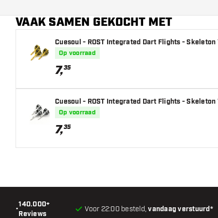
Hoofdkleur
VAAK SAMEN GEKOCHT MET
Flight shaft lengte
Cuesoul - ROST Integrated Dart Flights - Skeleton
Op voorraad
7
,
35
Cuesoul - ROST Integrated Dart Flights - Skeleto
Op voorraad
7
,
35
140.000+
•
Voor 22:00 besteld,
vandaag verstuurd*
Reviews