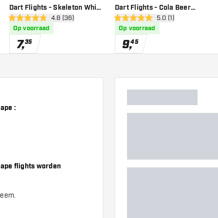
Dart Flights - Skeleton White
Dart Flights - Cola Beer
wer
open reviews drawer
4.8 (36)
open reviews drawer
5.0 (1)
Shape
Shape
4.8 score sterren
5 score sterren
Op voorraad
Op voorraad
7
,
9
,
35
45
ape :
hape flights worden
steem.