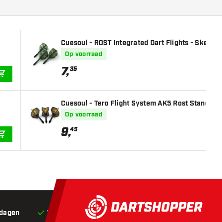
Cuesoul - ROST Integrated Dart Flights - Skelet
Op voorraad
7
,
35
IN WINKELWAGEN
Cuesoul - Tero Flight System AK5 Rost Standaard 
Op voorraad
9
,
45
IN WINKELWAGEN
 dagen
Voor 22:00 besteld,
vandaag verstuurd*
Grat