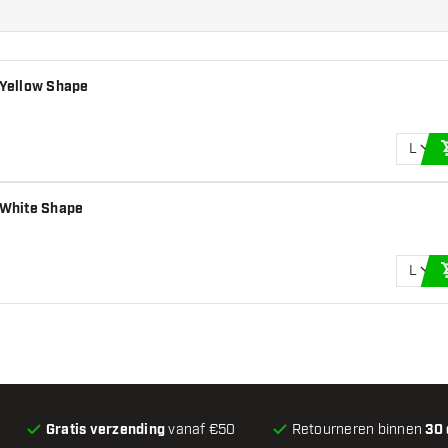
 Yellow Shape
L
n White Shape
L
Gratis verzending
vanaf €50
Retourneren binnen
30