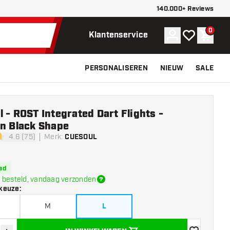
140.000+ Reviews
0
Account
Mijn verlangli
Winke
Klantenservice
PERSONALISEREN
NIEUW
SALE
 - ROST Integrated Dart Flights -
on Black Shape
4.6 (75)
Merk
:
CUESOUL
sterren
ad
 besteld, vandaag verzonden
keuze
:
M
L