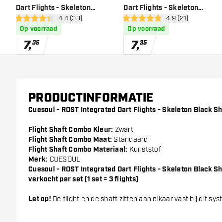
Dart Flights - Skeleton
Dart Flights - Skeleton
open reviews drawer
4.4 (33)
open reviews dra
4.9 (21)
Green Shape
Yellow Shape
4.4 score sterren
4.9 score sterren
Op voorraad
Op voorraad
7
,
7
,
35
35
PRODUCTINFORMATIE
Cuesoul - ROST Integrated Dart Flights - Skeleton Black Sh
Flight Shaft Combo Kleur:
Zwart
Flight Shaft Combo Maat:
Standaard
Flight Shaft Combo Materiaal:
Kunststof
Merk:
CUESOUL
Cuesoul - ROST Integrated Dart Flights - Skeleton Black S
verkocht per set (1 set = 3 flights)
Let op!
De flight en de shaft zitten aan elkaar vast bij dit sy