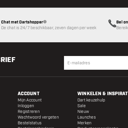
Chat met Dartshopper
Bel on
klantenservice niet beschikbaar
De chat is 24/7 beschikbaar, zeven dagen per week
Bereik
BRIEF
ACCOUNT
WINKELEN & INSPIRAT
Mijn Account
Dart keuzehulp
Inloggen
Sale
Registreren
Nieuw
Wachtwoord vergeten
Launches
Bestelstatus
Merken