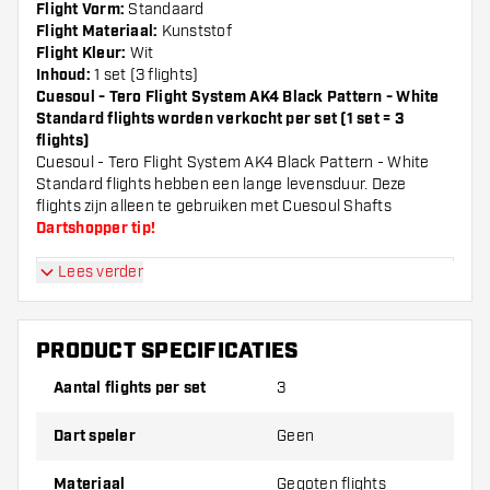
Flight Vorm:
Standaard
Flight Materiaal:
Kunststof
Flight Kleur:
Wit
Inhoud:
1 set (3 flights)
Cuesoul - Tero Flight System AK4 Black Pattern - White
Standard flights worden verkocht per set (1 set = 3
flights)
Cuesoul - Tero Flight System AK4 Black Pattern - White
Standard flights hebben een lange levensduur. Deze
flights zijn alleen te gebruiken met Cuesoul Shafts
Dartshopper tip!
Lees verder
Zorg dat je voldoende flights en shafts achter
de hand hebt. Deze kunnen slijten of kapot gaan
door gebruik.
PRODUCT SPECIFICATIES
Aantal flights per set
3
Probeer eens een andere vorm, materiaal of
dikte van de flights om erachter te komen
Dart speler
Geen
welke variant het beste bij je past!
Materiaal
Gegoten flights