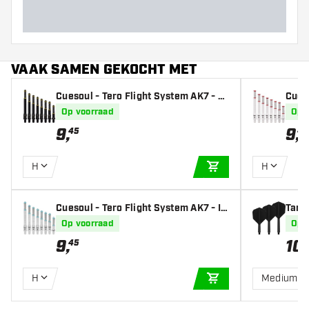
VAAK SAMEN GEKOCHT MET
Cuesoul - Tero Flight System AK7 - Bl
Cues
ack - Dart Shafts
hite 
Op voorraad
Op 
9
,
9
,
45
45
H
H
IN WINKELWAGEN
Cuesoul - Tero Flight System AK7 - Ic
Targe
e Clear - Dart Shafts
s
Op voorraad
Op 
9
,
10
,
45
H
Medium
IN WINKELWAGEN