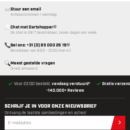
Stuur een email
Antwoord binnen 1 werkdag
Chat met Dartshopper
klantenservice niet beschikbaar
De chat is 24/7 beschikbaar, zeven dagen per week
Bel ons: +31 (0) 85 000 26 19
klantenservice niet beschikbaar
Bereikbaar van 8:00 - 21:00 (ma-vr)
Meest gestelde vragen
Direct antwoord
Voor 22:00 besteld,
vandaag verstuurd*
Gratis verzen
•
140.000+ Reviews
SCHRIJF JE IN VOOR ONZE NIEUWSBRIEF
Ontvang de laatste aanbiedingen en acties!
Schr