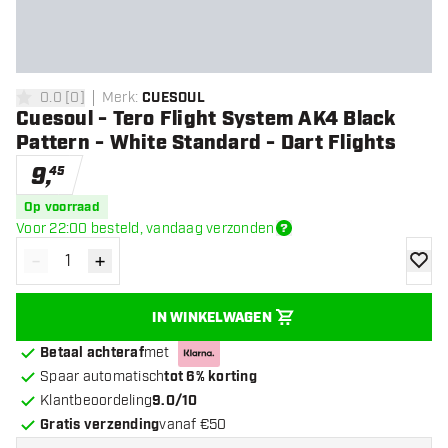
0.0
[
0
]
Merk
:
CUESOUL
0 score sterren
Cuesoul - Tero Flight System AK4 Black
Pattern - White Standard - Dart Flights
9
,
45
Op voorraad
Voor 22:00 besteld, vandaag verzonden
-
+
Verminder hoeveelheid
Verhoog hoeveelheid
toevoe
IN WINKELWAGEN
Betaal achteraf
met
Spaar automatisch
tot 6% korting
Klantbeoordeling
9.0/10
Gratis verzending
vanaf €50