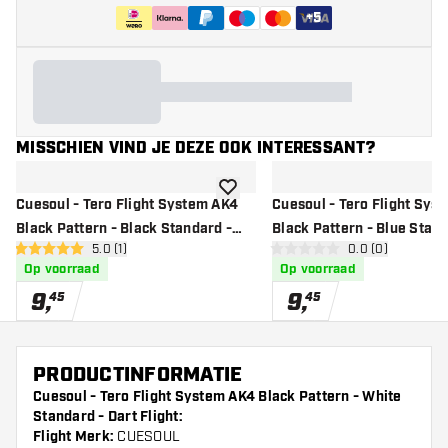
+
5
MISSCHIEN VIND JE DEZE OOK INTERESSANT?
toevoegen aan verlanglijst
Cuesoul - Tero Flight System AK4
Cuesoul - Tero Flight Sys
Black Pattern - Black Standard -
Black Pattern - Blue Stand
open reviews drawer
5.0 (1)
open reviews d
0.0 (0)
Dart Flights
Dart Flights
5 score sterren
0 score sterren
Op voorraad
Op voorraad
9
,
9
,
45
45
PRODUCTINFORMATIE
Cuesoul - Tero Flight System AK4 Black Pattern - White
Standard - Dart Flight:
Flight Merk:
CUESOUL