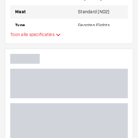
Maat
Standard (NO2)
Type
Gegoten Flights
Toon alle specificaties
Flexibiliteit
Hoofdkleur